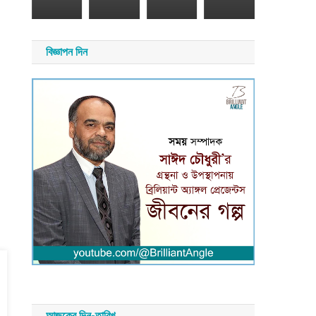
২৬
সময়
সংবাদ
য়
বিজ্ঞাপন দিন
াদ
আজকের দিন-তারিখ