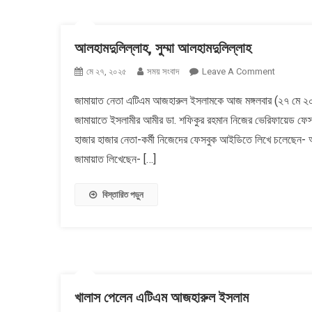
আলহামদুলিল্লাহ, সুম্মা আলহামদুলিল্লাহ
On
মে ২৭, ২০২৫
সময় সংবাদ
Leave A Comment
আলহামদুলিল
জামায়াত নেতা এটিএম আজহারুল ইসলামকে আজ মঙ্গলবার (২৭ মে ২০২৫
সুম্মা
জামায়াতে ইসলামীর আমীর ডা. শফিকুর রহমান নিজের ভেরিফায়েড ফে
আলহামদুলিল
হাজার হাজার নেতা-কর্মী নিজেদের ফেসবুক আইডিতে লিখে চলেছেন- আলহ
জামায়াত লিখেছেন- […]
বিস্তারিত পড়ুন
খালাস পেলেন এটিএম আজহারুল ইসলাম