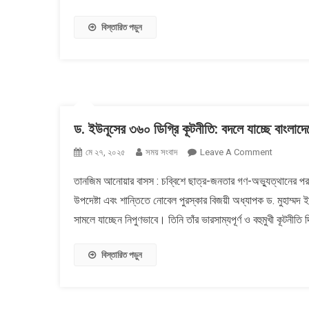
সাংবাদিক
শফিক
বিস্তারিত পড়ুন
রেহমান
খালাস
ড. ইউনূসের ৩৬০ ডিগ্রি কূটনীতি: বদলে যাচ্ছে বাংলাদ
On
মে ২৭, ২০২৫
সময় সংবাদ
Leave A Comment
ড.
তানজিম আনোয়ার বাসস : চব্বিশে ছাত্র-জনতার গণ-অভ্যুত্থানের পর কাঙ
ইউনূসের
উপদেষ্টা এবং শান্তিতে নোবেল পুরস্কার বিজয়ী অধ্যাপক ড. মুহাম্মদ
৩৬০
ডিগ্রি
সামলে যাচ্ছেন নিপুণভাবে। তিনি তাঁর ভারসাম্যপূর্ণ ও বহুমুখী কূটন
কূটনীতি:
বদলে
বিস্তারিত পড়ুন
যাচ্ছে
বাংলাদেশের
বিশ্বসংযোগ