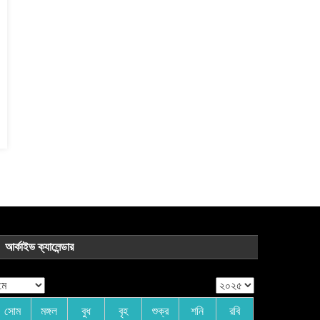
আর্কাইভ ক্যালেন্ডার
সোম
মঙ্গল
বুধ
বৃহ
শুক্র
শনি
রবি