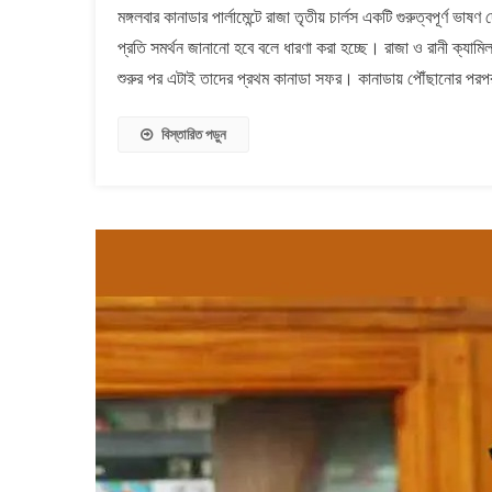
মঙ্গলবার কানাডার পার্লামেন্টে রাজা তৃতীয় চার্লস একটি গুরুত্বপূর্ণ ভাষ
চার্লসের
প্রতি সমর্থন জানানো হবে বলে ধারণা করা হচ্ছে। রাজা ও রানী ক্যাম
ভাষণে
ট্রাম্পকে
শুরুর পর এটাই তাদের প্রথম কানাডা সফর। কানাডায় পৌঁছানোর পরপরই,
বার্তা
দেয়া
বিস্তারিত পড়ুন
হবে,
কানাডা
&#৮২১৬;বিক
জন্য
নয়&#৮২১৭