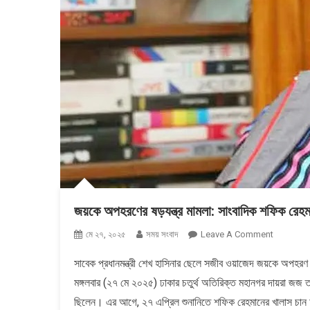
জয়কে অপহরণের ষড়যন্ত্র মামলা: সাংবাদিক শফিক রেহম
On
মে ২৭, ২০২৫
সময় সংবাদ
Leave A Comment
জয়কে
সাবেক প্রধানমন্ত্রী শেখ হাসিনার ছেলে সজীব ওয়াজেদ জয়কে অপহরণ 
অপহরণের
মঙ্গলবার (২৭ মে ২০২৫) ঢাকার চতুর্থ অতিরিক্ত মহানগর দায়রা 
ষড়যন্ত্র
মামলা:
ছিলেন। এর আগে, ২৭ এপ্রিল শুনানিতে শফিক রেহমানের খালাস চান