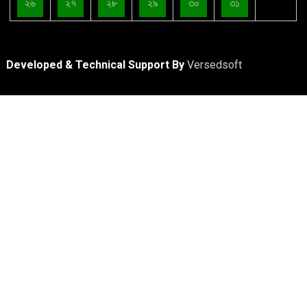
২৬
২৭
২৮
২৯
৩০
৩১
Developed & Technical Support By
Versedsoft