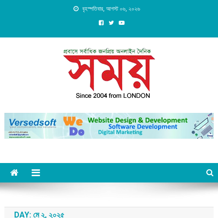
Skip
বৃহস্পতিবার, আগস্ট ০৬, ২০২৬
to
content
Daily Shomoy, Since 2004
from LONDON
DAY:
মে ২, ২০২৫