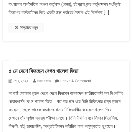
বাংলাদেশ অর্থনৈতিক অঞ্চল কর্তৃপক্ষ (বেজা), চট্টগ্রাম বন্দর কর্তৃপক্ষসহ সংশ্লিষ্ট
করতে
বিভাগের কর্মকর্তাদের নিয়ে একটি উচ্চ পর্যায়ের বৈঠকে এই নির্দেশনা […]
প্রধান
উপদেষ্টা
নির্দেশ
বিস্তারিত পড়ুন
৫ মে দেশে ফিরছেন বেগম খালেদা জিয়া
On
মে ২, ২০২৫
সময় সংবাদ
Leave A Comment
৫
আগামী সোমবার লন্ডন থেকে দেশে ফিরবেন বাংলাদেশ জাতীয়তাবাদী দল বিএনপি’র
মে
চেয়ারপার্সন বেগম খালেদা জিয়া। গত চার মাস ধরে তিনি চিকিৎসার জন্য লন্ডনে
দেশে
ফিরছেন
আছেন। ছেলে তারেক রহমানের বাসায় চিকিৎসাধীন রয়েছেন খালেদা জিয়া।
বেগম
সেখানে তাঁর পূর্ণাঙ্গ স্বাস্থ্য পরীক্ষা চলছে। তিনি দীর্ঘদিন ধরে লিভার সিরোসিস,
খালেদা
কিডনি, হার্ট, ডায়াবেটিস, আর্থ্রাইটিসসহ শারীরিক নানা অসুস্থতায় ভুগছেন।
জিয়া