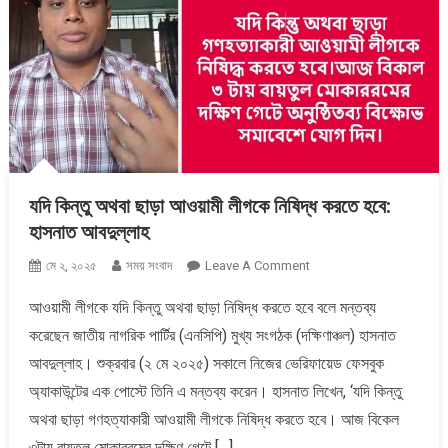
যদি কিন্তু অথবা ছাড়া আওয়ামী লীগকে নিষিদ্ধ করতে হবে:
হাসনাত আবদুল্লাহ
On
মে ২, ২০২৫
সময় সংবাদ
Leave A Comment
যদি
আওয়ামী লীগকে যদি কিন্তু অথবা ছাড়া নিষিদ্ধ করতে হবে বলে মন্তব্য
কিন্তু
করেছেন জাতীয় নাগরিক পার্টির (এনসিপি) মুখ্য সংগঠক (দক্ষিণাঞ্চল) হাসনাত
অথবা
ছাড়া
আবদুল্লাহ। শুক্রবার (২ মে ২০২৫) সকালে নিজের ভেরিফায়েড ফেসবুক
আওয়ামী
অ্যাকাউন্টের এক পোস্টে তিনি এ মন্তব্য করেন। হাসনাত লিখেন, ‘যদি কিন্তু
লীগকে
অথবা ছাড়া গণহত্যাকারী আওয়ামী লীগকে নিষিদ্ধ করতে হবে। আজ বিকেল
নিষিদ্ধ
৩টায় বায়তুল মোকাররমের দক্ষিণ গেটে […]