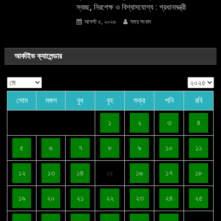
স্বচ্ছ, নিরপেক্ষ ও বিশ্বাসযোগ্য : প্রধানমন্ত্রী
আগস্ট ৫, ২০২৬
সময় সংবাদ
আর্কাইভ ক্যালেন্ডার
সোম
মঙ্গল
বুধ
বৃহ
শুক্র
শনি
রবি
১
২
৩
৪
৫
৬
৭
৮
৯
১০
১১
১২
১৩
১৪
১৫
১৬
১৭
১৮
১৯
২০
২১
২২
২৩
২৪
২৫