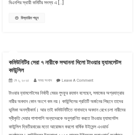
বিএনপির স্থায়ী কমিটির সদস্য এ […]
বিস্তারিত পড়ুন
কমিউনিটির সেরা ৭ নারীকে সম্মাননা দিলো টাওয়ার হ্যামলেটস
কাউন্সিল
On
মে ২, ২০২৫
সময় সংবাদ
Leave A Comment
কমিউনিটির
টাওয়ার হ্যামলেটসের নির্বাহী মেয়র লুৎফুর রহমান বলেছেন, সমাজের অগ্রযাত্রায়
সেরা
নারীর অবদান কোন অংশে কম নয়। কাউন্সিলের প্রতিটি অর্জনের পিছনে তাদের
৭
নারীকে
ভূমিকা অনস্বীকার্য। আর তাই কমিউনিটিতে নানাভাবে অবদান রেখে চলা নারীদের
সম্মাননা
স্বীকৃতি দেয়ার পাশাপাশি অন্যদেরকে অনুপ্রাণিত করতে টাওয়ার হ্যামলেটস
দিলো
কাউন্সিল দ্বিতীয়বারের মতো আয়োজন করলো বার্ষিক উইমেন্স এওয়ার্ড
টাওয়ার