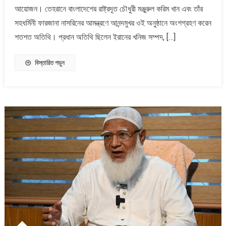
স্বাধীনতা
আয়োজন। তেহরানে বাংলাদেশের রাষ্ট্রদূত চৌধুরী মঞ্জুরুল করিম খান এবং তাঁর
ও
সহধর্মিনী ফারজানা নাসরিনের আমন্ত্রণে আনন্দমুখর ওই অনুষ্ঠানে অংশগ্রহণ করেন
জাতীয়
শতশত অতিথি। প্রধান অতিথি ছিলেন ইরানের খনিজ সম্পদ, […]
দিবস
বিস্তারিত পড়ুন