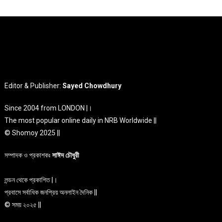
Editor & Publisher:
Sayed Chowdhury
Since 2004 from LONDON |।
The most popular online daily in NRB Worldwide ||
© Shomoy 2025 ||
সম্পাদক ও প্রকাশকঃ
সাঈদ চৌধুরী
লন্ডন থেকে প্রকাশিত |।
প্রবাসে সর্বাধিক জনপ্রিয় অনলাইন দৈনিক ||
© সময় ২০২৫ ||