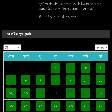
ফ্যাসিবাদবিরোধী আন্দোলনে হত্যাকাণ্ডের বিচার হবে
স্বচ্ছ, নিরপেক্ষ ও বিশ্বাসযোগ্য : প্রধানমন্ত্রী
আগস্ট ৫, ২০২৬
সময় সংবাদ
আর্কাইভ ক্যালেন্ডার
সোম
মঙ্গল
বুধ
বৃহ
শুক্র
শনি
রবি
১
২
৩
৪
৫
৬
৭
৮
৯
১০
১১
১২
১৩
১৪
১৫
১৬
১৭
১৮
১৯
২০
২১
২২
২৩
২৪
২৫