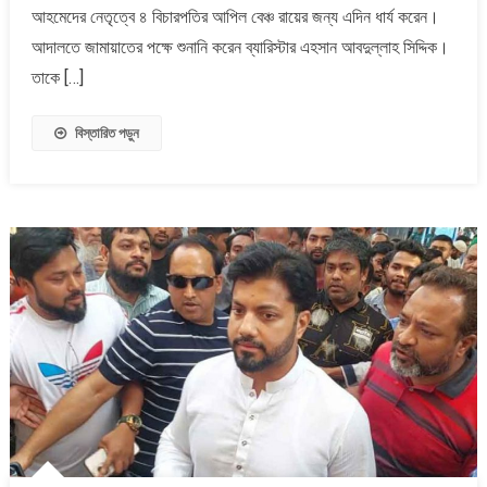
পেতে
আহমেদের নেতৃত্বে ৪ বিচারপতির আপিল বেঞ্চ রায়ের জন্য এদিন ধার্য করেন।
জামায়াতের
আদালতে জামায়াতের পক্ষে শুনানি করেন ব্যারিস্টার এহসান আবদুল্লাহ সিদ্দিক।
আপিলের
তাকে […]
রায়
১
জুন
বিস্তারিত পড়ুন