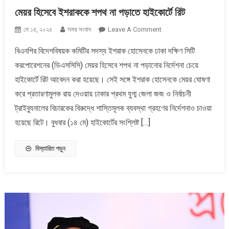
মেয়র হিসেবে ইশরাককে শপথ না পড়াতে হাইকোর্টে রিট
On
মে ১৪, ২০২৫
সময় সংবাদ
Leave A Comment
মেয়র
বিএনপির বিদেশবিষয়ক কমিটির সদস্য ইশরাক হোসেনকে ঢাকা দক্ষিণ সিটি
হিসেবে
করপোরেশনের (ডিএসসিসি) মেয়র হিসেবে শপথ না পড়ানোর নির্দেশনা চেয়ে
ইশরাককে
শপথ
হাইকোর্টে রিট আবেদন করা হয়েছে। সেই সঙ্গে ইশরাক হোসেনকে মেয়র ঘোষণা
না
করে প্রতারণামুলক রায় দেওয়ায় ঢাকার প্রথম যুগ্ম জেলা জজ ও নির্বাচনী
পড়াতে
ট্রাইব্যুনালের বিচারকের বিরুদ্ধে শাস্তিমূলক ব্যবস্থা গ্রহণের নির্দেশনাও চাওয়া
হাইকোর্টে
হয়েছে রিটে। বুধবার (১৪ মে) হাইকোর্টের সংশ্লিষ্ট […]
রিট
বিস্তারিত পড়ুন