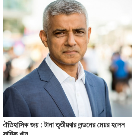
ঐতিহাসিক জয় : টানা তৃতীয়বার লন্ডনের মেয়র হলেন
সাদিক খান