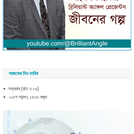
আজকের দিন-তারিখ
শুক্রবার (রাত ৩:০৬)
২৩শে শ্রাবণ, ১৪৩৩ বঙ্গাব্দ