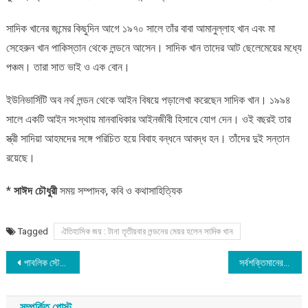
সাদিক খানের জন্মের কিছুদিন আগে ১৯৭০ সালে তাঁর বাবা আমানুল্লাহ খান এবং মা
সেহেরুন খান পাকিস্তান থেকে লন্ডনে আসেন। সাদিক খান তাদের আট ছেলেমেয়ের মধ্যে
পঞ্চম। তারা সাত ভাই ও এক বোন।
ইউনিভার্সিটি অব নর্থ লন্ডন থেকে আইন বিষয়ে পড়ালেখা করেছেন সাদিক খান। ১৯৯৪
সালে একটি আইন সংস্থায় মানবাধিকার আইনজীবী হিসাবে যোগ দেন। ওই বছরই তার
স্ত্রী সাদিয়া আহমদের সঙ্গে পরিচিত হয়ে বিবাহ বন্ধনে আবদ্ধ হন। তাঁদের দুই সন্তান
রয়েছে।
*
সাঈদ চৌধুরী
সময় সম্পাদক, কবি ও কথাসাহিত্যিক
Tagged
ঐতিহাসিক জয় : টানা তৃতীয়বার লন্ডনের মেয়র হলেন সাদিক খান
Post
পাবলিক স্টেটমেন্ট দিতে পারবেননা কোন বিচারক : প্রধান বিচারপতি
সর্বশক্তিমানের সময়ে আস্থা না রাখা থেকে বেরিয়ে আসুন : মুফতি মেনক
navigation
সম্পর্কিত পোস্ট