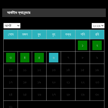
আর্কাইভ ক্যালেন্ডার
সোম
মঙ্গল
বুধ
বৃহ
শুক্র
শনি
রবি
১
২
৩
৪
৫
৬
৭
৮
৯
১০
১১
১২
১৩
১৪
১৫
১৬
১৭
১৮
১৯
২০
২১
২২
২৩
২৪
২৫
২৬
২৭
২৮
২৯
৩০
৩১