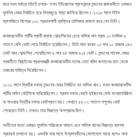
করে যখন সর্বত্র হইচই চলছে- তখন ইউরোপের প্রাণকেন্দ্র লন্ডনের রাজধানীতে একজন
মুসলিম মেয়র নির্বাচিত হয়ে বিশ্বজুড়ে সাড়া জাগিয়ে ছিলেন। ২০১৮ সালে টাইম
ম্যাগাজিনে বিশ্বের ১০০ প্রভাবশালী ব্যক্তির তালিকায় জায়গা করে নেন তিনি।
কনজারভেটিভ পার্টির প্রার্থী জ্যাক গোল্ডস্মিথের চেয়ে সাদিক খান প্রায় ১৩ দশমিক ৬
শতাংশ বেশি ভোট পেয়ে নির্বাচিত হয়েছিলেন। তিনি লাভ করেন ১৩ লাখ ১০ হাজার ১৪৩
ভোট আর গোল্ডস্মিথ পেয়েছিলেন ৯ লাখ ৯৪ হাজার ৬১৪ ভোট। লন্ডনের সাবেক মেয়র
পরবর্তীতে ব্রিটেনের প্রধানমন্ত্রী কনজারভেটিভ দলের নেতা বরিস জনসনের হাত থেকে
মেয়রের দায়িত্ব নিয়েছিলেন।
২০২১ সালে দ্বিতীয় দফায় লন্ডনের মেয়র নির্বাচিত হন সাদিক খান। তখন কনজারভেটিভ
পার্টির সাউন বেইলিকে হারিয়েছিলেন। প্রথম দফার ভোটে দুইজনের কেউ সংখ্যাগরিষ্ঠতা
না পাওয়ায় দ্বিতীয় দফার ভোটগ্রহণ হয়। সেখানে ৫৫.০২ শতাংশ পপুলার ভোট
পেয়েছেন তিনি। তখনও তার বিরুদ্ধে অপপ্রচার ছিল।
অতীতের মতো এবারও মুসলিম পরিচয়কে সামনে এনে সাদিক খানের বিরুদ্ধে ব্যাপক
প্রচারণা চালানো হয়। এমনকি তার সাথে উগ্রপন্থীদের যোগাযোগ আছে বলেও নানা