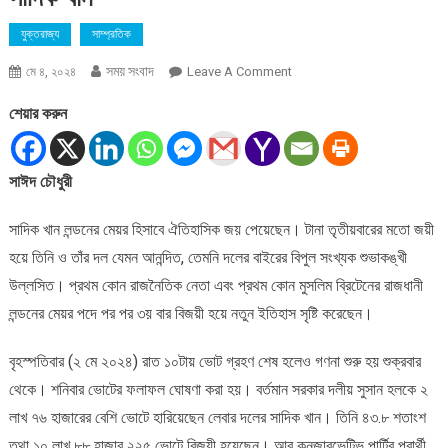
যুক্তরাজ্য
সাম্প্রতিক
সময় সংবাদ
On
মে ৪, ২০২৪
Leave A Comment
ঐতিহাসিক
শেয়ার করুন
জয়
:
টানা
সাঈদ চৌধুরী
তৃতীয়বার
লন্ডনের
সাদিক খান লন্ডনের মেয়র হিসাবে ঐতিহাসিক জয় পেয়েছেন। টানা তৃতীয়বারের মতো জয়ী
মেয়র
হলেন
হয়ে তিনি ও তাঁর দল যেমন আনন্দিত, তেমনি দলের বাইরের বিপুল সংখ্যক শুভাকঙ্খী
সাদিক
উল্লসিত। প্রথম কোন রাজনৈতিক নেতা এবং প্রথম কোন মুসলিম ব্রিটেনের রাজধানী
খান
লন্ডনের মেয়র পদে পর পর ৩য় বার বিজয়ী হয়ে নতুন ইতিহাস সৃষ্টি করেছেন।
বৃহস্পতিবার (২ মে ২০২৪) রাত ১০টায় ভোট গ্রহণ শেষ হলেও গণনা শুরু হয় শুক্রবার
থেকে। শনিবার ভোটের ফলাফল ঘোষণা করা হয়। বর্তমান সরকার দলীয় সুসান হলকে ২
লাখ ৭৬ হাজারের বেশি ভোটে হারিয়েছেন লেবার দলের সাদিক খান। তিনি ৪৩.৮ শতাংশ
তথা ১০ লাখ ৮৮ হাজার ২২৫ ভোটে বিজয়ী হয়েছেন। আর কনজারভেটিভ পার্টির প্রার্থী