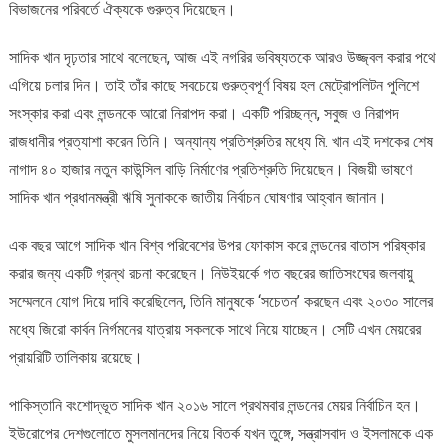
বিভাজনের পরিবর্তে ঐক্যকে গুরুত্ব দিয়েছেন।
সাদিক খান দৃঢ়তার সাথে বলেছেন, আজ এই নগরির ভবিষ্যতকে আরও উজ্জ্বল করার পথে
এগিয়ে চলার দিন। তাই তাঁর কাছে সবচেয়ে গুরুত্বপূর্ণ বিষয় হল মেট্রোপলিটন পুলিশে
সংস্কার করা এবং লন্ডনকে আরো নিরাপদ করা। একটি পরিচ্ছন্ন, সবুজ ও নিরাপদ
রাজধানীর প্রত্যাশা করেন তিনি। অন্যান্য প্রতিশ্রুতির মধ্যে মি. খান এই দশকের শেষ
নাগাদ ৪০ হাজার নতুন কাউন্সিল বাড়ি নির্মাণের প্রতিশ্রুতি দিয়েছেন। বিজয়ী ভাষণে
সাদিক খান প্রধানমন্ত্রী ঋষি সুনাককে জাতীয় নির্বাচন ঘোষণার আহ্বান জানান।
এক বছর আগে সাদিক খান বিশ্ব পরিবেশের উপর ফোকাস করে লন্ডনের বাতাস পরিষ্কার
করার জন্য একটি গ্রন্থ রচনা করেছেন। নিউইয়র্কে গত বছরের জাতিসংঘের জলবায়ু
সম্মেলনে যোগ দিয়ে দাবি করেছিলেন, তিনি মানুষকে ‘সচেতন’ করছেন এবং ২০৩০ সালের
মধ্যে জিরো কার্বন নির্গমনের যাত্রায় সকলকে সাথে নিয়ে যাচ্ছেন। সেটি এখন মেয়রের
প্রায়রিটি তালিকায় রয়েছে।
পাকিস্তানি বংশোদ্ভূত সাদিক খান ২০১৬ সালে প্রথমবার লন্ডনের মেয়র নির্বাচিন হন।
ইউরোপের দেশগুলোতে মুসলমানদের নিয়ে বিতর্ক যখন তুঙ্গে, সন্ত্রাসবাদ ও ইসলামকে এক