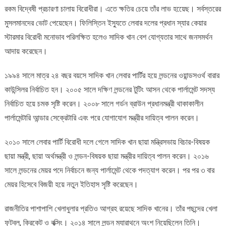
রকম বিদ্বেষী প্রচারণা চালায় বিরোধীরা। এতে ক্ষতির চেয়ে তাঁর লাভ হয়েেছ। সর্বস্তরের
মুসলমানদের ভোট পেয়েছেন। ফিলিস্তিন ইস্যুতে লেবার দলের প্রধান স্যার কেয়ার
স্টারমার বিরোধী মনোভাব পরিলক্ষিত হলেও সাদিক খান বেশ যোগ্যতার সাথে জনসমর্থন
আদায় করেছেন।
১৯৯৪ সালে মাত্র ২৪ বছর বয়সে সাদিক খান লেবার পার্টির হয়ে লন্ডনের ওয়ান্ডসওর্থ বারার
কাউন্সিলর নির্বাচিত হন। ২০০৫ সালে দক্ষিণ লন্ডনের টুটিং আসন থেকে পার্লামেন্ট সদস্য
নির্বাচিত হয়ে চমক সৃষ্টি করেন। ২০০৮ সালে গর্ডন ব্রাউন প্রধানমন্ত্রী থাকাকালীন
পার্লামেন্টারি আন্ডার সেক্রেটারি এবং পরে যোগাযোগ মন্ত্রীর দায়িত্ব পালন করেন।
২০১০ সালে লেবার পার্টি বিরোধী দলে গেলে সাদিক খান ছায়া মন্ত্রিসভায় বিচার-বিষয়ক
ছায়া মন্ত্রী, ছায়া অর্থমন্ত্রী ও লন্ডন-বিষয়ক ছায়া মন্ত্রীর দায়িত্ব পালন করেন। ২০১৬
সালে লন্ডনের মেয়র পদে নির্বাচনে জন্য পার্লামেন্ট থেকে পদত্যাগ করেন। পর পর ৩ বার
মেয়র হিসেবে বিজয়ী হয়ে নতুন ইতিহাস সৃষ্টি করেছেন।
রাজনীতির পাশাপাশি খেলাধুলার প্রতিও আগ্রহ রয়েছে সাদিক খানের। তাঁর পছন্দের খেলা
ফুটবল, ক্রিকেট ও বক্সিং। ২০১৪ সালে লন্ডন ম্যারাথনে অংশ নিয়েছিলেন তিনি।