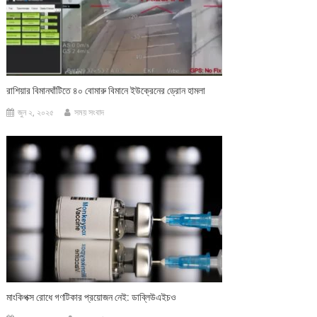
রাশিয়ার বিমানঘাঁটিতে ৪০ বোমারু বিমানে ইউক্রেনের ড্রোন হামলা
জুন ২, ২০২৫
সময় সংবাদ
মাংকিপক্স রোধে গণটিকার প্রয়োজন নেই: ডাব্লিউএইচও