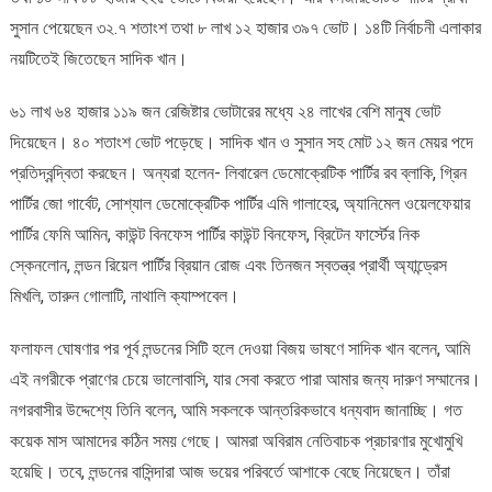
সুসান পেয়েছেন ৩২.৭ শতাংশ তথা ৮ লাখ ১২ হাজার ৩৯৭ ভোট। ১৪টি নির্বাচনী এলাকার
নয়টিতেই জিতেছেন সাদিক খান।
৬১ লাখ ৬৪ হাজার ১১৯ জন রেজিষ্টার ভোটারের মধ্যে ২৪ লাখের বেশি মানুষ ভোট
দিয়েছেন। ৪০ শতাংশ ভোট পড়েছে। সাদিক খান ও সুসান সহ মোট ১২ জন মেয়র পদে
প্রতিদ্বন্দ্বিতা করছেন। অন্যরা হলেন- লিবারেল ডেমোক্রেটিক পার্টির রব ব্লাকি, গ্রিন
পার্টির জো গার্বেট, সোশ্যাল ডেমোক্রেটিক পার্টির এমি গালাহের, অ্যানিমেল ওয়েলফেয়ার
পার্টির ফেমি আমিন, কাউন্ট বিনফেস পার্টির কাউন্ট বিনফেস, ব্রিটেন ফার্স্টের নিক
স্কেনলোন, লন্ডন রিয়েল পার্টির ব্রিয়ান রোজ এবং তিনজন স্বতন্ত্র প্রার্থী অ্যান্ড্রেস
মিখলি, তারুন গোলাটি, নাথালি ক্যাম্পবেল।
ফলাফল ঘোষণার পর পূর্ব লন্ডনের সিটি হলে দেওয়া বিজয় ভাষণে সাদিক খান বলেন, আমি
এই নগরীকে প্রাণের চেয়ে ভালোবাসি, যার সেবা করতে পারা আমার জন্য দারুণ সম্মানের।
নগরবাসীর উদ্দেশ্যে তিনি বলেন, আমি সকলকে আন্তরিকভাবে ধন্যবাদ জানাচ্ছি। গত
কয়েক মাস আমাদের কঠিন সময় গেছে। আমরা অবিরাম নেতিবাচক প্রচারণার মুখোমুখি
হয়েছি। তবে, লন্ডনের বাসিন্দারা আজ ভয়ের পরিবর্তে আশাকে বেছে নিয়েছেন। তাঁরা