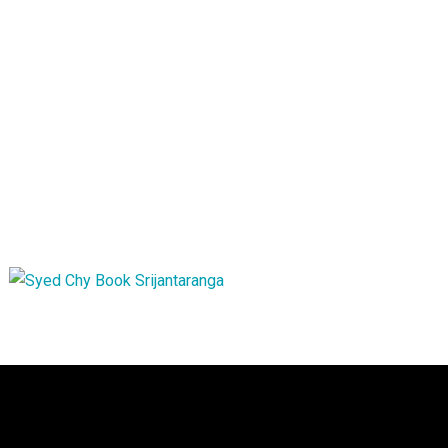
এশিয়া
বাংলাদেশ
শেখ হাসিনাকে নিয়ে কি দিল্লির অস্বস্তি বেড়েছে?
আগস্ট ৬, ২০২৬
সময় সংবাদ