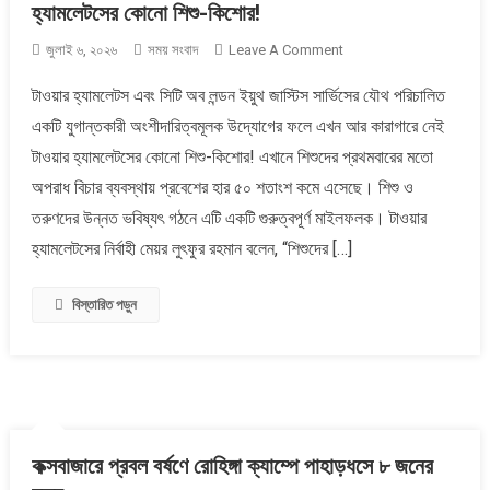
হ্যামলেটসের কোনো শিশু-কিশোর!
On
জুলাই ৬, ২০২৬
সময় সংবাদ
Leave A Comment
যুগান্তকারী
টাওয়ার হ্যামলেটস এবং সিটি অব লন্ডন ইয়ুথ জাস্টিস সার্ভিসের যৌথ পরিচালিত
উদ্যোগের
একটি যুগান্তকারী অংশীদারিত্বমূলক উদ্যোগের ফলে এখন আর কারাগারে নেই
ফলে
এখন
টাওয়ার হ্যামলেটসের কোনো শিশু-কিশোর! এখানে শিশুদের প্রথমবারের মতো
আর
অপরাধ বিচার ব্যবস্থায় প্রবেশের হার ৫০ শতাংশ কমে এসেছে। শিশু ও
কারাগারে
তরুণদের উন্নত ভবিষ্যৎ গঠনে এটি একটি গুরুত্বপূর্ণ মাইলফলক। টাওয়ার
নেই
হ্যামলেটসের নির্বাহী মেয়র লুৎফুর রহমান বলেন, “শিশুদের […]
টাওয়ার
হ্যামলেটসের
কোনো
বিস্তারিত পড়ুন
শিশু-
কিশোর!
কক্সবাজারে প্রবল বর্ষণে রোহিঙ্গা ক্যাম্পে পাহাড়ধসে ৮ জনের