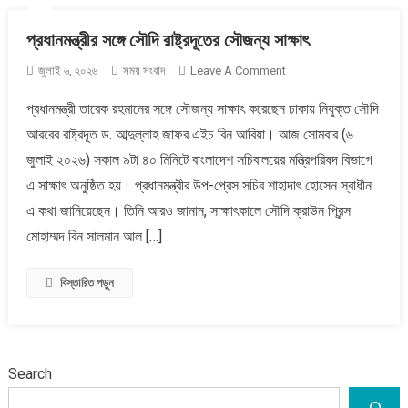
মাহবুব
প্রধানমন্ত্রীর সঙ্গে সৌদি রাষ্ট্রদূতের সৌজন্য সাক্ষাৎ
জুবায়ের
On
জুলাই ৬, ২০২৬
সময় সংবাদ
Leave A Comment
প্রধানমন্ত্রীর
প্রধানমন্ত্রী তারেক রহমানের সঙ্গে সৌজন্য সাক্ষাৎ করেছেন ঢাকায় নিযুক্ত সৌদি
সঙ্গে
আরবের রাষ্ট্রদূত ড. আব্দুল্লাহ জাফর এইচ বিন আবিয়া। আজ সোমবার (৬
সৌদি
রাষ্ট্রদূতের
জুলাই ২০২৬) সকাল ৯টা ৪০ মিনিটে বাংলাদেশ সচিবালয়ের মন্ত্রিপরিষদ বিভাগে
সৌজন্য
এ সাক্ষাৎ অনুষ্ঠিত হয়। প্রধানমন্ত্রীর উপ-প্রেস সচিব শাহাদাৎ হোসেন স্বাধীন
সাক্ষাৎ
এ কথা জানিয়েছেন। তিনি আরও জানান, সাক্ষাৎকালে সৌদি ক্রাউন প্রিন্স
মোহাম্মদ বিন সালমান আল […]
বিস্তারিত পড়ুন
Search