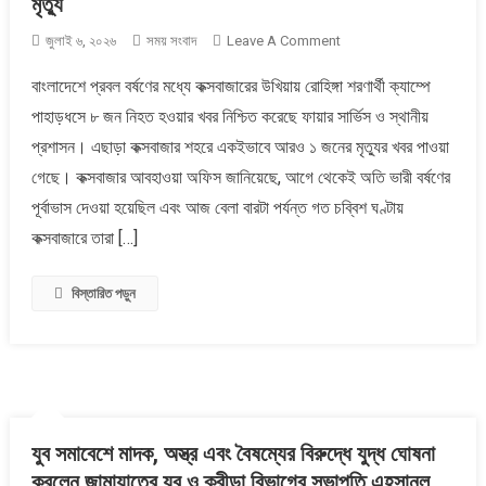
মৃত্যু
On
জুলাই ৬, ২০২৬
সময় সংবাদ
Leave A Comment
কক্সবাজারে
বাংলাদেশে প্রবল বর্ষণের মধ্যে কক্সবাজারের উখিয়ায় রোহিঙ্গা শরণার্থী ক্যাম্পে
প্রবল
পাহাড়ধসে ৮ জন নিহত হওয়ার খবর নিশ্চিত করেছে ফায়ার সার্ভিস ও স্থানীয়
বর্ষণে
রোহিঙ্গা
প্রশাসন। এছাড়া কক্সবাজার শহরে একইভাবে আরও ১ জনের মৃত্যুর খবর পাওয়া
ক্যাম্পে
গেছে। কক্সবাজার আবহাওয়া অফিস জানিয়েছে, আগে থেকেই অতি ভারী বর্ষণের
পাহাড়ধসে
পূর্বাভাস দেওয়া হয়েছিল এবং আজ বেলা বারটা পর্যন্ত গত চব্বিশ ঘণ্টায়
৮
কক্সবাজারে তারা […]
জনের
মৃত্যু
বিস্তারিত পড়ুন
যুব সমাবেশে মাদক, অস্ত্র এবং বৈষম্যের বিরুদ্ধে যুদ্ধ ঘোষনা
করলেন জামায়াতের যুব ও ক্রীড়া বিভাগের সভাপতি এহসানুল