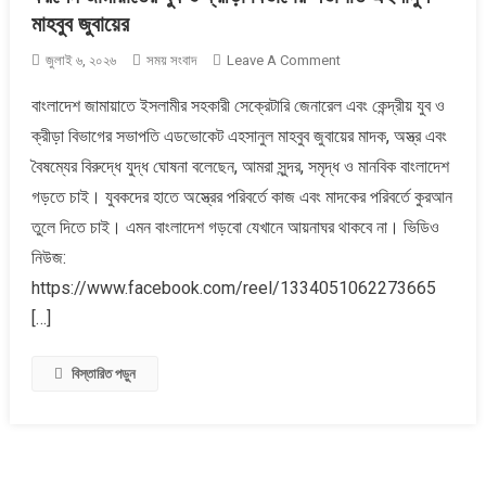
মাহবুব জুবায়ের
On
জুলাই ৬, ২০২৬
সময় সংবাদ
Leave A Comment
যুব
বাংলাদেশ জামায়াতে ইসলামীর সহকারী সেক্রেটারি জেনারেল এবং কেন্দ্রীয় যুব ও
সমাবেশে
ক্রীড়া বিভাগের সভাপতি এডভোকেট এহসানুল মাহবুব জুবায়ের মাদক, অস্ত্র এবং
মাদক,
অস্ত্র
বৈষম্যের বিরুদ্ধে যুদ্ধ ঘোষনা বলেছেন, আমরা সুন্দর, সমৃদ্ধ ও মানবিক বাংলাদেশ
এবং
গড়তে চাই। যুবকদের হাতে অস্ত্রের পরিবর্তে কাজ এবং মাদকের পরিবর্তে কুরআন
বৈষম্যের
তুলে দিতে চাই। এমন বাংলাদেশ গড়বো যেখানে আয়নাঘর থাকবে না। ভিডিও
বিরুদ্ধে
নিউজ:
যুদ্ধ
ঘোষনা
https://www.facebook.com/reel/1334051062273665
করলেন
[…]
জামায়াতের
যুব
বিস্তারিত পড়ুন
ও
ক্রীড়া
বিভাগের
সভাপতি
এহসানুল