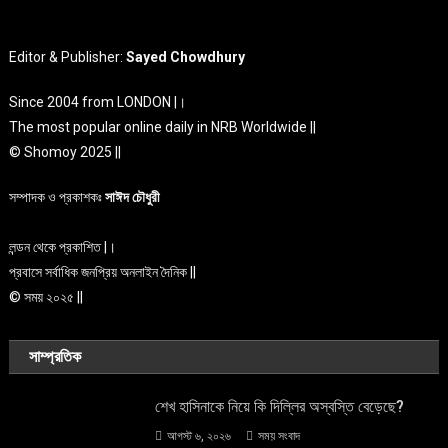
বাংলাদেশ
সাম্প্রতিক
মাহবুব আলী খানের মৃত্যুবার্ষিকীতে দোয়া মাহফিল ও শিরনি
Editor & Publisher:
Sayed Chowdhury
বিতরণ
Since 2004 from LONDON |।
আগস্ট ৬, ২০২৬
সময় সংবাদ
The most popular online daily in NRB Worldwide ||
© Shomoy 2025 ||
সম্পাদক ও প্রকাশকঃ
সাঈদ চৌধুরী
লন্ডন থেকে প্রকাশিত |।
প্রবাসে সর্বাধিক জনপ্রিয় অনলাইন দৈনিক ||
© সময় ২০২৫ ||
সাম্প্রতিক
শেখ হাসিনাকে নিয়ে কি দিল্লির অস্বস্তি বেড়েছে?
আগস্ট ৬, ২০২৬
সময় সংবাদ