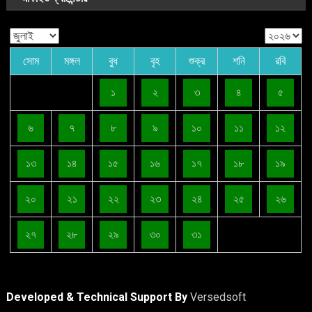
সোম
মঙ্গল
বুধ
বৃহ
শুক্র
শনি
রবি
১
২
৩
৪
৫
৬
৭
৮
৯
১০
১১
১২
১৩
১৪
১৫
১৬
১৭
১৮
১৯
বাংলাদেশ
সাম্প্রতিক
২০
২১
২২
২৩
২৪
২৫
২৬
ফ্যাসিবাদবিরোধী আন্দোলনে হত্যাকাণ্ডের বিচার হবে স্বচ্ছ,
নিরপেক্ষ ও বিশ্বাসযোগ্য : প্রধানমন্ত্রী
২৭
২৮
২৯
৩০
৩১
আগস্ট ৫, ২০২৬
সময় সংবাদ
Developed & Technical Support By
Versedsoft