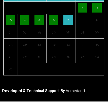
১
২
৩
৪
৫
৬
৭
৮
৯
১০
১১
১২
১৩
১৪
১৫
১৬
১৭
১৮
১৯
২০
২১
২২
২৩
২৪
২৫
২৬
২৭
২৮
২৯
৩০
৩১
Developed & Technical Support By
Versedsoft