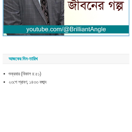
আজকের দিন-তারিখ
শুক্রবার (বিকাল ৪:৫১)
২৩শে শ্রাবণ, ১৪৩৩ বঙ্গাব্দ