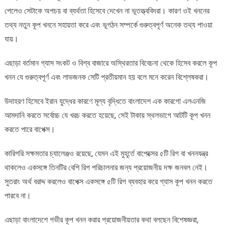
পেলেও সেটাকে অপচয় বা ব্যর্থতা হিসেবে দেখেন না ভূতত্ত্ববিদরা। কারণ ওই খননের
তথ্য নতুন কূপ খননে সহায়তা করে এবং ভূগঠন সম্পর্কে গুরুত্বপূর্ণ অনেক তথ্য পাওয়া
যায়।
এছাড়া বর্তমান গ্যাস সংকট ও বিশ্ব বাজারে অস্থিরতার বিবেচনা থেকে হিসেব করলে কূপ
খনন যে গুরুত্বপূর্ণ এবং লাভজনক সেটি প্রতীয়মান হয় বলে মনে করেন বিশ্লেষকরা।
উদাহরণ হিসেবে ইরান যুদ্ধের কারণে মূল্য বৃদ্ধিতে বাংলাদেশ এক কারগো এলএনজি
আমদানি করতে সর্বোচ্চ যে খরচ করতে হয়েছে, সেই টাকায় স্থলভাগে আটটি কূপ খনন
করতে পারে বাপেক্স।
কারিগরি সক্ষমতার চ্যালেঞ্জও রয়েছে, যেমন এই মুহূর্তে বাপেক্সের ৫টি রিগ বা খননযন্ত্র
থাকলেও একসঙ্গে তিনটির বেশি রিগ পরিচালনার জন্য প্রয়োজনীয় দক্ষ জনবল নেই।
সুতরাং অর্থ বরাদ্দ করলেও বাপেক্স একসঙ্গে ৫টি রিগ ব্যবহার করে গ্যাস কূপ খনন করতে
পারবে না।
এছাড়া বাংলাদেশে গভীর কূপ খনন করার প্রয়োজনীয়তার কথা বলছেন বিশেষজ্ঞরা,