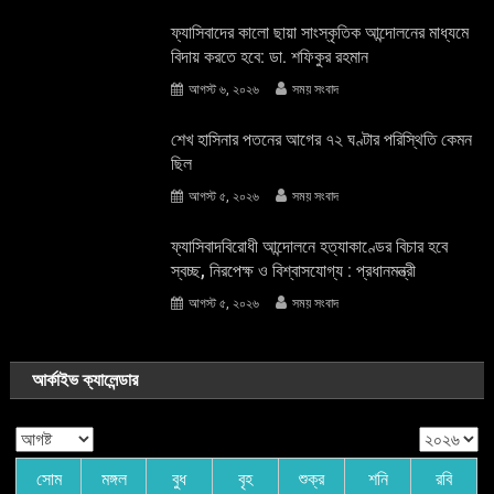
ফ্যাসিবাদের কালো ছায়া সাংস্কৃতিক আন্দােলনের মাধ্যমে
বিদায় করতে হবে: ডা. শফিকুর রহমান
আগস্ট ৬, ২০২৬
সময় সংবাদ
শেখ হাসিনার পতনের আগের ৭২ ঘণ্টার পরিস্থিতি কেমন
ছিল
আগস্ট ৫, ২০২৬
সময় সংবাদ
ফ্যাসিবাদবিরোধী আন্দোলনে হত্যাকাণ্ডের বিচার হবে
স্বচ্ছ, নিরপেক্ষ ও বিশ্বাসযোগ্য : প্রধানমন্ত্রী
আগস্ট ৫, ২০২৬
সময় সংবাদ
আর্কাইভ ক্যালেন্ডার
সোম
মঙ্গল
বুধ
বৃহ
শুক্র
শনি
রবি