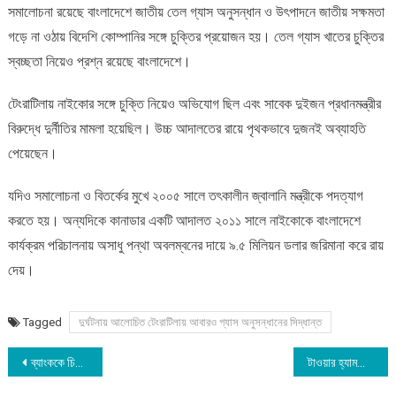
সমালোচনা রয়েছে বাংলাদেশে জাতীয় তেল গ্যাস অনুসন্ধান ও উৎপাদনে জাতীয় সক্ষমতা
গড়ে না ওঠায় বিদেশি কোম্পানির সঙ্গে চুক্তির প্রয়োজন হয়। তেল গ্যাস খাতের চুক্তির
স্বচ্ছতা নিয়েও প্রশ্ন রয়েছে বাংলাদেশে।
টেংরাটিলায় নাইকোর সঙ্গে চুক্তি নিয়েও অভিযোগ ছিল এবং সাবেক দুইজন প্রধানমন্ত্রীর
বিরুদ্ধে দুর্নীতির মামলা হয়েছিল। উচ্চ আদালতের রায়ে পৃথকভাবে দুজনই অব্যাহতি
পেয়েছেন।
যদিও সমালোচনা ও বিতর্কের মুখে ২০০৫ সালে তৎকালীন জ্বালানি মন্ত্রীকে পদত্যাগ
করতে হয়। অন্যদিকে কানাডার একটি আদালত ২০১১ সালে নাইকোকে বাংলাদেশে
কার্যক্রম পরিচালনায় অসাধু পন্থা অবলম্বনের দায়ে ৯.৫ মিলিয়ন ডলার জরিমানা করে রায়
দেয়।
Tagged
দুর্ঘটনায় আলোচিত টেংরাটিলায় আবারও গ্যাস অনুসন্ধানের সিদ্ধান্ত
Post
ব্যাংককে চিকিৎসাধীন জুলাই যোদ্ধাদের দেখতে গেলেন ডা. শফিকুর রহমান
টাওয়ার হ্যামলেটস কাউন্সিলে ৪র্থবার নির্বাহী মেয়র নির্বাচিত হয়ে ইতিহাস সৃষ্টি করলেন লুৎফুর রহমান