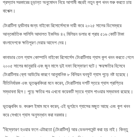
প্রস্তাব সরকারের চূড়ান্ত অনুমোদন নিয়ে আগামী বছরই নতুন কূপ খনন শুরু করতে চায়
বাপেক্স।
টেংরাটিলা দুর্ঘটনার জন্য নাইকো রিসোর্সেসকে দায়ী করে ২০২৫ সালের ডিসেম্বরে
আন্তর্জাতিক সালিসি আদালত ইকসিড ৪২ মিলিয়ন ডলার বা প্রায় ৫১৬ কোটি টাকা
বাংলাদেশকে ক্ষতিপূরণ দেয়ার আদেশ দেয়।
কানাডার তেল গ্যাস কোম্পানি নাইকো রিসোর্সেস টেংরাটিলায় গ্যাস কূপ খনন করতে গেলে
২০০৫ সালের জানুয়ারি এবং জুন মাসে দুই দফা বিস্ফোরণ ঘটে। ক্ষয়ক্ষতির হিসেবে
টেংরাটিলার ব্লো আউটের কারণে আনুমানিক ৮ বিলিয়ন ঘনফুট গ্যাস পুড়ে নষ্ট হয়েছে।
নীতিনির্ধারক এবং ভূতত্ত্ববিদরা মনে করেন, টেংরাটিলায় দশটি স্তরে গ্যাস প্রাপ্তির
সম্ভাবনা ছিল। পুড়ে ক্ষতির পর এখনো কয়েকটি স্তরে গ্যাস পাওয়ার সম্ভাবনা রয়েছে।
ভূতত্ত্ববিদ ড. বদরুল ইমাম মনে করেন, এই ভূগঠনে গ্যাসের মজুত আছে এবং কূপ খনন
করে সেখানে গ্যাস অনুসন্ধান করা দরকার।
“বিস্ফোরণ হওয়ার ফলে এটারতো (টেংরাটিলা) আর ডেভলপমেন্ট করা হয় নাই। কিন্তু