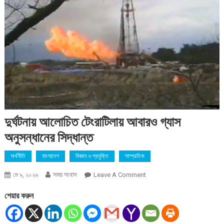
দুর্ঘটনায় আলোচিত টেংরাটিলায় আবারও গ্যাস
অনুসন্ধানের সিদ্ধান্ত
অর্থনীতি
বাংলাদেশ
বিজ্ঞান ও প্রযুক্তি
সাম্প্রতিক
সময় সংবাদ
On
মে ৯, ২০২৬
Leave A Comment
দুর্ঘটনায়
শেয়ার করুন
আলোচিত
টেংরাটিলায়
আবারও