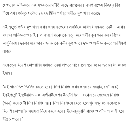
সেখানেও অভিজ্ঞতা এবং সক্ষমতার ঘাটতি আছে বাপেক্সের। কারণ বাপেক্স নিজস্ব রিগ
দিয়ে এখন পর্যন্ত সর্বোচ্চ ৪৯৭৭ মিটার পর্যন্ত গভীরে কূপ খনন করেছে।
এই মুহূর্তে গভীর কূপ খনন করার জন্য বাপেক্সের একদিকে কারিগরি সক্ষমতা নেই। আবার
বাস্তব অভিজ্ঞতাও নেই। এ কারণে বাপেক্সকে নতুন করে গভীর কূপ খনন করার রিগের
আধুনিকায়ন দরকার হবে আবার জনবলকে গভীর কূপ খননে দক্ষ ও অভীজ্ঞ করতে প্রশিক্ষণ
লাগবে।
এক্ষেত্রে বিদেশি কোম্পানির সহায়তা নেয়া লাগতে পারে বলে মনে করেন ভূতত্ত্ববিদ বদরুল
ইমাম।
“এই খানে ডিপ ড্রিলিং করতে হবে। ডিপ ড্রিলিং করার জন্য যে সরঞ্জাম, সেটা একটু
ইকুইপমেন্ট ইনটেনসিভ এবং অর্গানাইজেশন ইনটেনসিভ। বাপেক্স যে লেভেলে ড্রিলিং
(খনন) করে সেটা ডিপ ড্রিলিং নয়। ডিপ ড্রিলিংয়ে যেতে হলে খুব সম্ভবত বাপেক্সকে
বিদেশি কোম্পানির সহায়তা নিয়ে করতে হবে। ইভেনচুয়্যালি বাপেক্সও এটায় পারদর্শী হয়ে
উঠতে পারে।”