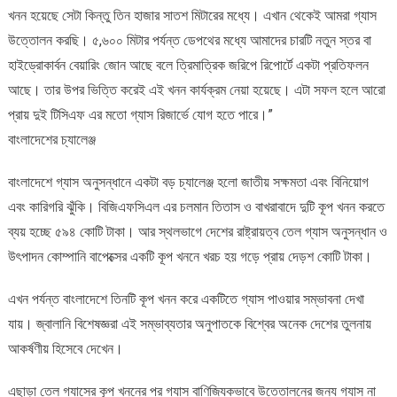
খনন হয়েছে সেটা কিন্তু তিন হাজার সাতশ মিটারের মধ্যে। এখান থেকেই আমরা গ্যাস
উত্তোলন করছি। ৫,৬০০ মিটার পর্যন্ত ডেপথের মধ্যে আমাদের চারটি নতুন স্তর বা
হাইড্রোকার্বন বেয়ারিং জোন আছে বলে ত্রিমাত্রিক জরিপে রিপোর্টে একটা প্রতিফলন
আছে। তার উপর ভিত্তি করেই এই খনন কার্যক্রম নেয়া হয়েছে। এটা সফল হলে আরো
প্রায় দুই টিসিএফ এর মতো গ্যাস রিজার্ভে যোগ হতে পারে।”
বাংলাদেশের চ্যালেঞ্জ
বাংলাদেশে গ্যাস অনুসন্ধানে একটা বড় চ্যালেঞ্জ হলো জাতীয় সক্ষমতা এবং বিনিয়োগ
এবং কারিগরি ঝুঁকি। বিজিএফসিএল এর চলমান তিতাস ও বাখরাবাদে দুটি কূপ খনন করতে
ব্যয় হচ্ছে ৫৯৪ কোটি টাকা। আর স্থলভাগে দেশের রাষ্ট্রায়ত্ব তেল গ্যাস অনুসন্ধান ও
উৎপাদন কোম্পানি বাপেক্সের একটি কূপ খননে খরচ হয় গড়ে প্রায় দেড়শ কোটি টাকা।
এখন পর্যন্ত বাংলাদেশে তিনটি কূপ খনন করে একটিতে গ্যাস পাওয়ার সম্ভাবনা দেখা
যায়। জ্বালানি বিশেষজ্ঞরা এই সম্ভাব্যতার অনুপাতকে বিশ্বের অনেক দেশের তুলনায়
আকর্ষণীয় হিসেবে দেখেন।
এছাড়া তেল গ্যাসের কূপ খননের পর গ্যাস বাণিজ্যিকভাবে উত্তোলনের জন্য গ্যাস না