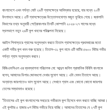
বাংলাদেশে এখন পর্যন্ত মোট ২৯টি গ্যাসক্ষেত্র আবিস্কার হয়েছে, যার মধ্যে ২০টি
উৎপাদনে আছে। ৫টি গ্যাসক্ষেত্রের উত্তোলনযোগ্য মজুত ফুরিয়ে গেছে। জ্বালানি
বিভাগের তথ্য অনুযায়ী পেট্রোবাংলার তিনটি কোম্পানি ২০২৬-২৭ সালের মধ্যে
স্থলভাগে নতুন ২৬টি কূপ খননের পরিকল্পনা নিয়েছে।
বরাইল শিলাস্তরে গ্যাসের অনুসন্ধান করতে তিতাস গ্যাসক্ষেত্রে প্রথমবারের মতো
একটি গভীর কূপ খনন শুরু হয়েছে। তিতাস-৩১ কূপ নামে এটি মাটির ৫৬০০ মিটার গভীর
পর্যন্ত গ্যাস অনুসন্ধান করবে।
বিজিএফসিএল এর ব্যবস্থাপনা পরিচালক মো: আব্দুল জলিল প্রামানিক বিবিসি বাংলাকে
বলেন, আমাদের ডিপার জোনগুলো দেখার সুযোগ আছে। এটা যেমন তিতাসে আছে।
অন্যান্য জায়গাতেও ভাল সুযোগ আছে। সেখানে গ্যাস এবং কোনো কোনো জায়গায়
তেলের সম্ভাবনাও রয়েছে।
“তিতাসের এই কূপ বাংলাদেশের সবচেয়ে গভীরতম কূপ হিসেবে খনন করতে যাচ্ছি আমরা।
এই কূপটার ৫ হাজার ৬শ মিটার গভীরে নিয়ে যাচ্ছি। আমাদের তিতাসের যে ২৭টি কূপ