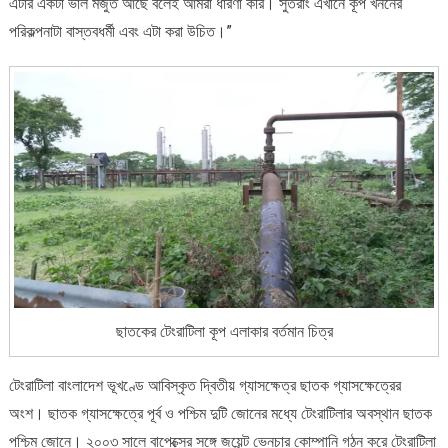
এটার একটা ভাল মজুত আছে বলেই আমরা ধারণা করি। সুতরাং এখানে কূপ খননের
পরিকল্পনাটা বাস্তবধর্মী এবং এটা করা উচিত।”
ছাতকের টেংরাটিলা কূপ এলাকার বর্তমান চিত্র
টেংরাটিলা বাংলাদেশ ভূখণ্ডে আবিস্কৃত দ্বিতীয় গ্যাসক্ষেত্র ছাতক গ্যাসক্ষেত্রের
অংশ। ছাতক গ্যাসক্ষেত্রে পূর্ব ও পশ্চিম দুটি জোনের মধ্যে টেংরাটিলার অবস্থান ছাতক
পশ্চিম জোনে। ২০০৩ সালে বাপেক্সের সঙ্গে জয়েন্ট ভেনচার কোম্পানি গঠন করে টেংরাটিলা