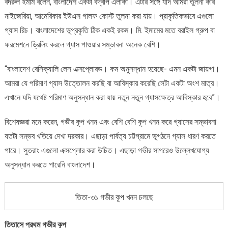
বদরুল ইমাম বলেন, বাংলাদেশ একটা বদ্বীপ এলাকা। এটার সঙ্গে যদি আমরা তুলনা করি
নাইজেরিয়া, আমেরিকার ইউএস গালফ কোস্ট তুলনা করা যায়। প্রাকৃতিকভাবে এগুলো
গ্যাস রিচ। বাংলাদেশের ভূপ্রকৃতি ঠিক একই রকম। মি. ইমামের মতে বরাইল গ্রুপ বা
ফরমেশনে ড্রিলিং করলে গ্যাস পাওয়ার সম্ভাবনা অনেক বেশি।
“বাংলাদেশ বেসিক্যালি লেস এক্সপ্লোরড। কম অনুসন্ধান হয়েছে- এমন একটা জায়গা।
আমরা যে পরিমাণ গ্যাস উত্তোলন করছি বা আবিস্কার করেছি সেটা একটা অংশ মাত্র।
এখানে যদি যথেষ্ট পরিমাণ অনুসন্ধান করা যায় নতুন নতুন গ্যাসক্ষেত্র আবিস্কার হবে”।
বিশেষজ্ঞরা মনে করেন, গভীর কূপ খনন এবং বেশি বেশি কূপ খনন করে গ্যাসের সম্ভাবনা
যতটা সম্ভব খতিয়ে দেখা দরকার। এছাড়া পার্বত্য চট্টগ্রামে ভূগঠনে গ্যাস ধারণ করতে
পারে। সুতরাং এগুলো এক্সপ্লোর করা উচিত। এছাড়া গভীর সাগরেও উল্লেখযোগ্য
অনুসন্ধান করতে পারেনি বাংলাদেশ।
তিতা-৩১ গভীর কূপ খনন চলছে
তিতাসে প্রথম গভীর কূপ