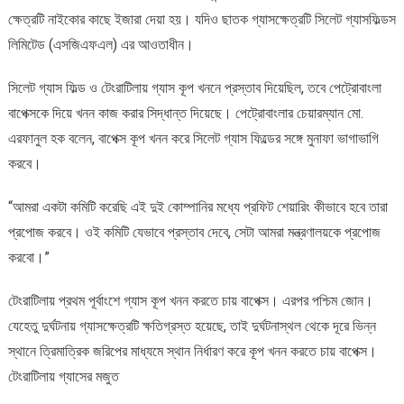
ক্ষেত্রটি নাইকোর কাছে ইজারা দেয়া হয়। যদিও ছাতক গ্যাসক্ষেত্রটি সিলেট গ্যাসফিল্ডস
লিমিটেড (এসজিএফএল) এর আওতাধীন।
সিলেট গ্যাস ফিল্ড ও টেংরাটিলায় গ্যাস কূপ খননে প্রস্তাব দিয়েছিল, তবে পেট্রোবাংলা
বাপেক্সকে দিয়ে খনন কাজ করার সিদ্ধান্ত দিয়েছে। পেট্রোবাংলার চেয়ারম্যান মো.
এরফানুল হক বলেন, বাপেক্স কূপ খনন করে সিলেট গ্যাস ফিল্ডের সঙ্গে মুনাফা ভাগাভাগি
করবে।
“আমরা একটা কমিটি করেছি এই দুই কোম্পানির মধ্যে প্রফিট শেয়ারিং কীভাবে হবে তারা
প্রপোজ করবে। ওই কমিটি যেভাবে প্রস্তাব দেবে, সেটা আমরা মন্ত্রণালয়কে প্রপোজ
করবো।”
টেংরাটিলায় প্রথম পূর্বাংশে গ্যাস কূপ খনন করতে চায় বাপেক্স। এরপর পশ্চিম জোন।
যেহেতু দুর্ঘটনায় গ্যাসক্ষেত্রটি ক্ষতিগ্রস্ত হয়েছে, তাই দুর্ঘটনাস্থল থেকে দূরে ভিন্ন
স্থানে ত্রিমাত্রিক জরিপের মাধ্যমে স্থান নির্ধারণ করে কূপ খনন করতে চায় বাপেক্স।
টেংরাটিলায় গ্যাসের মজুত