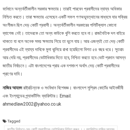
বর্তমানে অন্তর্বর্তীকালীন সরকার ক্ষমতায়। তারাই পারবেন প্রবাসীদের ন্যায্য অধিকার
নিশ্চিত করতে। তারা ক্ষমতায় এসেছেন একটি সফল গণঅভ্যুত্থানের মাধ্যমে যার সক্রিয়
অংশীজন ছিল দেড় কোটি প্রবাসী। অন্তর্বর্তীকালীন সরকারের পলিটিক্যাল কোনো
ব্যাগেজ নেই। তাদেরকে তো অন্য কাউকে খুশি করতে হবে না। রাজনৈতিক দল বাইরে
থাকতে যা বলে অনেক সময় ক্ষমতায় গিয়ে তা ভুলে যায়। আর এজন্যই তো দেড় কোটি
প্রবাসীদের এই ন্যায্য দাবিকে মুলা ঝুলিয়ে রাখা হয়েছিলো বিগত ৫৪ বছর ধরে। সুতরাং
আর দেরি নয়, প্রবাসীদের ভোটাধিকার দিতে হবে, নিশ্চিত করতে হবে ভোট প্রদান আসন্ন
জাতীয় নির্বাচনে। এটা বাংলাদেশের প্রায় এক দশমাংশ অর্থাৎ দেড় কোটি প্রবাসীদের
প্রাণের দাবি।
নাজির আহমদ
রাষ্ট্রচিন্তক ও সংবিধান বিশেষজ্ঞ। বাংলাদেশ সুপ্রিম কোর্টের আইনজীবী
এবং ইংল্যান্ডের প্র্যাকটিসিং ব্যারিস্টার। Email:
ahmedlaw2002@yahoo.co.uk
Tagged
জাতীয় নির্বাচনে দেড় কোটি প্রবাসীদের ভোটাধিকার নিশ্চিত করুন ।। ব্যারিস্টার নাজির আহমদ