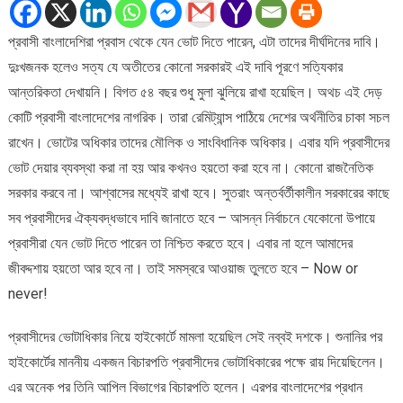
দেড়
কোটি
প্রবাসী বাংলাদেশিরা প্রবাস থেকে যেন ভোট দিতে পারেন, এটা তাদের দীর্ঘদিনের দাবি।
প্রবাসীদের
দুঃখজনক হলেও সত্য যে অতীতের কোনো সরকারই এই দাবি পূরণে সত্যিকার
ভোটাধিকার
নিশ্চিত
আন্তরিকতা দেখায়নি। বিগত ৫৪ বছর শুধু মুলা ঝুলিয়ে রাখা হয়েছিল। অথচ এই দেড়
করুন
কোটি প্রবাসী বাংলাদেশের নাগরিক। তারা রেমিট্যান্স পাঠিয়ে দেশের অর্থনীতির চাকা সচল
।।
রাখেন। ভোটের অধিকার তাদের মৌলিক ও সাংবিধানিক অধিকার। এবার যদি প্রবাসীদের
ব্যারিস্টার
ভোট দেয়ার ব্যবস্থা করা না হয় আর কখনও হয়তো করা হবে না। কোনো রাজনৈতিক
নাজির
আহমদ
সরকার করবে না। আশ্বাসের মধ্যেই রাখা হবে। সুতরাং অন্তর্বর্তীকালীন সরকারের কাছে
সব প্রবাসীদের ঐক্যবদ্ধভাবে দাবি জানাতে হবে – আসন্ন নির্বাচনে যেকোনো উপায়ে
প্রবাসীরা যেন ভোট দিতে পারেন তা নিশ্চিত করতে হবে। এবার না হলে আমাদের
জীবদ্দশায় হয়তো আর হবে না। তাই সমস্বরে আওয়াজ তুলতে হবে – Now or
never!
প্রবাসীদের ভোটাধিকার নিয়ে হাইকোর্টে মামলা হয়েছিল সেই নব্বই দশকে। শুনানির পর
হাইকোর্টের মাননীয় একজন বিচারপতি প্রবাসীদের ভোটাধিকারের পক্ষে রায় দিয়েছিলেন।
এর অনেক পর তিনি আপিল বিভাগের বিচারপতি হলেন। এরপর বাংলাদেশের প্রধান