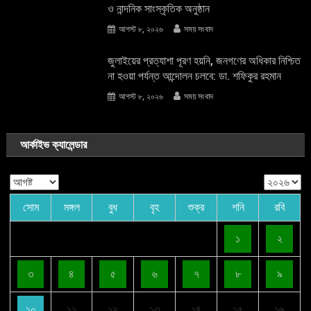
ও নান্দনিক সাংস্কৃতিক অনুষ্ঠান
আগস্ট ৮, ২০২৬
সময় সংবাদ
জুলাইয়ের প্রত্যাশা পূরণ হয়নি, জনগণের অধিকার নিশ্চিত
না হওয়া পর্যন্ত আন্দোলন চলবে: ডা. শফিকুর রহমান
আগস্ট ৮, ২০২৬
সময় সংবাদ
আর্কাইভ ক্যালেন্ডার
সোম
মঙ্গল
বুধ
বৃহ
শুক্র
শনি
রবি
১
২
৩
৪
৫
৬
৭
৮
৯
১০
১১
১২
১৩
১৪
১৫
১৬