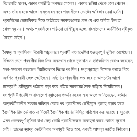
বিচারপতি হলেন, এরপর যথারীতি অবসরে গেলেন। এরপর দুনিয়া থেকে চলে গেলেন।
অথচ তাঁর রায়কে আজো বাস্তবায়ন করে প্রবাসীদের ভোটের অধিকার দেয়া হয়নি।
প্রবাসীদের ভোটাধিকার দিতে অতীতের সরকারগুলোর কেন যে এত অনীহা ছিল তা
বোধগম্য নয়। অথচ প্রবাসীদের পাঠানো রেমিট্যান্স হচ্ছে বাংলাদেশের অর্থনীতির স্বীকৃত
‘লাইফ লাইন’।
বৈষম্য ও ফ্যাসিবাদ বিরোধী আন্দোলনে প্রবাসী বাংলাদেশিরা গুরুত্বপূর্ণ ভূমিকা রেখেছেন।
বিভিন্ন দেশে প্রবাসীরা নিজ নিজ অবস্থান থেকে দূতাবাস ও হাইকমিশন ঘেরাও করেছেন,
সভা-সমাবেশ করেছেন নিয়মিতভাবে দিনের পর দিন। মধ্যপ্রাচ্যে বিক্ষোভ করতে গিয়ে
অর্ধশত প্রবাসী জেল খেটেছেন। সর্বশেষে প্রবাসীরা গত বছর ৫ আগস্টের আগে
মাসব্যাপী রেমিট্যান্স পাঠানো বন্ধ করে পতিত সরকারের টনক নাড়িয়ে দিয়েছিলেন।
সংশ্লিষ্ট উপদেষ্টা ও বাংলাদেশ ব্যাংকের গভর্নর কয়েক মাস আগে জানিয়েছেন, বর্তমান
অন্তর্বর্তীকালীন সরকার দায়িত্ব নেয়ার পর প্রবাসীদের রেমিট্যান্স প্রবাহ বাড়ার ফলে
বৈদেশিক রিজার্ভে হাত না দিয়েই বৈদেশিক ঋণের কিস্তি পরিশোধ করা হয়েছে। সুতরাং
এমন গুরুত্বপূর্ণ ভূমিকা রাখা দেড় কোটি প্রবাসীদেরকে অবহেলা করার কোনো সুযোগ
নেই। তাদের ন্যায্য ভোটাধিকার অবশ্যই দিতে হবে, এবারই আসন্ন জাতীয় নির্বাচনে।