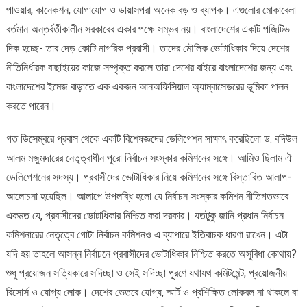
পাওয়ার, কানেকশন, যোগাযোগ ও ডায়াসপরা অনেক বড় ও ব্যাপক। এগুলোর মোকাবেলা
বর্তমান অন্তর্বর্তীকালীন সরকারের একার পক্ষে সম্ভব নয়। বাংলাদেশের একটি পজিটিভ
দিক হচ্ছে- তার দেড় কোটি নাগরিক প্রবাসী। তাদের মৌলিক ভোটাধিকার দিয়ে দেশের
নীতিনির্ধারক বাছাইয়ের কাজে সম্পৃক্ত করলে তারা দেশের বাইরে বাংলাদেশের জন্য এবং
বাংলাদেশের ইমেজ বাড়াতে এক একজন আনঅফিসিয়াল অ্যাম্বাসেডরের ভূমিকা পালন
করতে পারেন।
গত ডিসেম্বরে প্রবাস থেকে একটি বিশেষজ্ঞদের ডেলিগেশন সাক্ষাৎ করেছিলো ড. বদিউল
আলম মজুমদারের নেতৃত্বাধীন পুরো নির্বাচন সংস্কার কমিশনের সঙ্গে। আমিও ছিলাম ঐ
ডেলিগেশনের সদস্য। প্রবাসীদের ভোটাধিকার নিয়ে কমিশনের সঙ্গে বিস্তারিত আলাপ-
আলোচনা হয়েছিল। আলাপে উপলব্ধি হলো যে নির্বাচন সংস্কার কমিশন নীতিগতভাবে
একমত যে, প্রবাসীদের ভোটাধিকার নিশ্চিত করা দরকার। যতটুকু জানি প্রধান নির্বাচন
কমিশনারের নেতৃত্বে গোটা নির্বাচন কমিশনও এ ব্যাপারে ইতিবাচক ধারণা রাখেন। এটা
যদি হয় তাহলে আসন্ন নির্বাচনে প্রবাসীদের ভোটাধিকার নিশ্চিত করতে অসুবিধা কোথায়?
শুধু প্রয়োজন সত্যিকারে সদিচ্ছা ও সেই সদিচ্ছা পূরণে যথাযথ কমিটমেন্ট, প্রয়োজনীয়
রিসোর্স ও যোগ্য লোক। দেশের ভেতরে যোগ্য, স্মার্ট ও প্রশিক্ষিত লোকবল না থাকলে বা