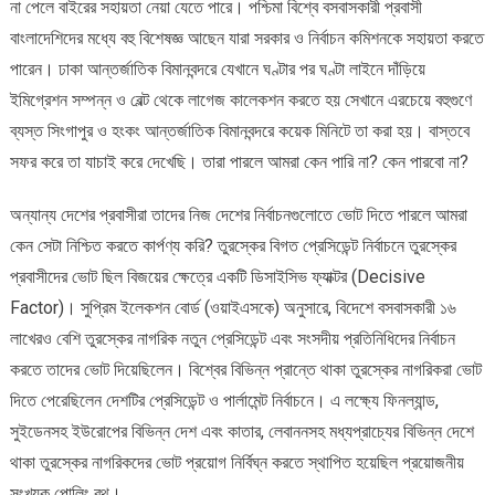
না পেলে বাইরের সহায়তা নেয়া যেতে পারে। পশ্চিমা বিশ্বে বসবাসকারী প্রবাসী
বাংলাদেশিদের মধ্যে বহু বিশেষজ্ঞ আছেন যারা সরকার ও নির্বাচন কমিশনকে সহায়তা করতে
পারেন। ঢাকা আন্তর্জাতিক বিমানবন্দরে যেখানে ঘণ্টার পর ঘণ্টা লাইনে দাঁড়িয়ে
ইমিগ্রেশন সম্পন্ন ও বেল্ট থেকে লাগেজ কালেকশন করতে হয় সেখানে এরচেয়ে বহুগুণে
ব্যস্ত সিংগাপুর ও হংকং আন্তর্জাতিক বিমানবন্দরে কয়েক মিনিটে তা করা হয়। বাস্তবে
সফর করে তা যাচাই করে দেখেছি। তারা পারলে আমরা কেন পারি না? কেন পারবো না?
অন্যান্য দেশের প্রবাসীরা তাদের নিজ দেশের নির্বাচনগুলোতে ভোট দিতে পারলে আমরা
কেন সেটা নিশ্চিত করতে কার্পণ্য করি? তুরস্কের বিগত প্রেসিডেন্ট নির্বাচনে তুরস্কের
প্রবাসীদের ভোট ছিল বিজয়ের ক্ষেত্রে একটি ডিসাইসিভ ফ্যাক্টর (Decisive
Factor)। সুপ্রিম ইলেকশন বোর্ড (ওয়াইএসকে) অনুসারে, বিদেশে বসবাসকারী ১৬
লাখেরও বেশি তুরস্কের নাগরিক নতুন প্রেসিডেন্ট এবং সংসদীয় প্রতিনিধিদের নির্বাচন
করতে তাদের ভোট দিয়েছিলেন। বিশ্বের বিভিন্ন প্রান্তে থাকা তুরস্কের নাগরিকরা ভোট
দিতে পেরেছিলেন দেশটির প্রেসিডেন্ট ও পার্লামেন্ট নির্বাচনে। এ লক্ষ্যে ফিনল্যান্ড,
সুইডেনসহ ইউরোপের বিভিন্ন দেশ এবং কাতার, লেবাননসহ মধ্যপ্রাচ্যের বিভিন্ন দেশে
থাকা তুরস্কের নাগরিকদের ভোট প্রয়োগ নির্বিঘ্ন করতে স্থাপিত হয়েছিল প্রয়োজনীয়
সংখ্যক পোলিং বুথ।