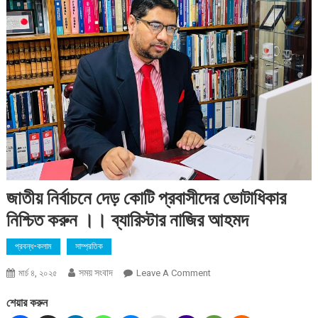
জাতীয় নির্বাচনে দেড় কোটি প্রবাসীদের ভোটাধিকার
নিশ্চিত করুন ।। ব্যারিস্টার নাজির আহমদ
প্রবন্ধ-কলাম
সাম্প্রতিক
সময় সংবাদ
On
মার্চ ৪, ২০২৫
Leave A Comment
জাতীয়
শেয়ার করুন
নির্বাচনে