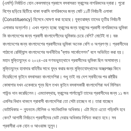
(এমপি) নির্বাচিত হোন কেবলমাত্র প্রবাসে বসবাসরত ফ্রান্সের নাগরিকদের দ্বারা। পুরো
বিশ্বে ছড়িয়ে ছিটিয়ে থাকা ফরাসি নাগরিকদের জন্য মোট ১১টি নির্বাচনী এলাকা
(Constituency) হিসেবে ঘোষণা করা হয়েছে। যুক্তরাজ্য তাদের তৃতীয় নির্বাচনী
এলাকার অন্তর্গত। এখন প্রশ্ন হচ্ছে ফ্রান্সের জন্য ফ্রান্সের প্রবাসী নাগরিকদের ভুমিকা
কি বাংলাদেশের জন্য প্রবাসী বাংলাদেশীদের ভুমিকার চেয়ে বেশি? মোটেই না। বরং
বাংলাদেশের জন্য বাংলাদেশের প্রবাসীদের ভুমিকা অনেক বেশি ও অগ্রগণ্য। প্রবাসীদের
পাঠানো রেমিট্যান্স বাংলাদেশের অর্থনীতির “ব্লাড সার্কোলেশন” বলে অভিহিত করা হয়।
মহান মুক্তিযুদ্ধে ও ২০২৪-এর গণঅভ্যুত্থানে প্রবাসীদের ভূমিকা ছিল অসামান্য।
মুক্তিযুদ্ধে হানাদার বাহিনীর সাথে যুদ্ধ করার জন্য মুক্তিযোদ্ধাদের অস্ত্রশস্ত্র কিনে
দিয়েছিলো বৃটেনে বসবাসরত বাংলাদেশিরা। শুধু তাই নয় দেশ স্বাধীনের পর রাষ্ট্রীয়
কোষাগার যখন একেবারে শূন্য ছিল তখন বৃটেনে বসবাসকারী বাংলাদেশিরা অর্ধ মিলিয়ন
পাউন্ড দান করেছিলেন। এমতাবস্থায়, ফ্রান্সের পার্লামেন্টে তাদের প্রবাসীদের জন্য ১১ জন
এমপির বিধান থাকলে প্রাবাসী বাংলাদেশিরা তো সেটা চাচ্ছেন না। তারা যাচ্ছেন
ভোটাধিকার – ন্যুনতম মৌলিক ও সাংবিধানিক অধিকার। এটা দিতে এতো গড়িমসি হবে
কেন? আগামী নির্বাচনে প্রবাসীদের ভোট দেয়ার অধিকার নিশ্চিত করতে হবে। সব
প্রবাসীরা এক হোন ও আওয়াজ তুলুন।