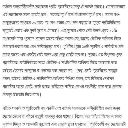
বর্তমান অন্তর্বর্তীকালীন সরকারের প্রতি প্রবাসীদের আকুণ্ঠ সমর্থন আছে। যেকোনোভাবে
এই সরকারকে সফল হতেই হবে। সরকার ব্যর্থ হলে বাংলাদেশ ব্যর্থ হবে। সফল গণ-
অভূত্থানের মাধ্যমে ৫৩ বছর পর দেশ গড়ার এবং দেশ গড়তে উপযুক্ত প্রতিনিধিদের
ম্যান্ডেট দেয়ার এক সুবর্ণ সুযোগ এসেছে। এই সুযোগ থেকে মোট জনসংখ্যার ১০%
বাংলাদেশি যারা প্রবাসে থাকেন তাদের বঞ্চিত করলে এবং তাদের মৌলিক অধিকার দিতে
অবহেলা করলে বরং দেশ ক্ষতিগ্রস্ত হবে। পৃথিবীর প্রায় ১৫টি স্বাধীন ও সার্বভৌম দেশ
আছে যাদের এক একটির মোট জনসংখ্যা দেড় কোটি হবে না। সুতরাং এত বিপুলসংখ্যক
প্রবাসীদের ভোটাধিকারের মতো মৌলিক ও সাংবিধানিক অধিকার দিতে অবহেলা করে
রাষ্ট্রের টেকসই সংস্কার বা মেরামত করা সম্ভব নয়। দেড় কোটি প্রবাসীদের সন্তুষ্ট
করুন, তাদের মৌলিক ও সাংবিধানিক অধিকার নিশ্চিত করুন, তার বিনিময়ে দেখবেন
প্রবাসীরা আরো কোটি কোটি ডলার রেমিট্যান্স পাঠিয়ে দেশের অর্থনীতি চাঙ্গা করে দেশকে
অনন্য উচ্চতায় নিয়ে যাবে।
পতিত সরকার ও প্রতিবেশী বড় একটি দেশ বর্তমান সরকারকে অস্থিতিশীল করার জন‍্য
দেশের ভেতর ও বাইরে বহুমুখী ষড়যন্ত্র করে যাচ্ছে। বিশেষ করে পশ্চিমা বিশ্বে অনবরত
ব্যাপক মিথ্যা ও আজগুবি প্রচারণা এবং প্রোপাগান্ডা ছড়াচ্ছে। প্রতিবেশী বড় দেশের লবি