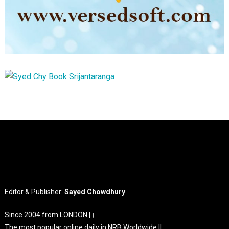
Editor & Publisher:
Sayed Chowdhury
Since 2004 from LONDON |।
The most popular online daily in NRB Worldwide ||