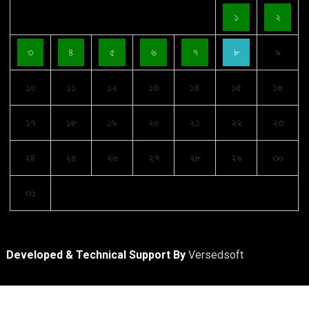
১
২
৩
৪
৫
৬
৭
৮
৯
১০
১১
১২
১৩
১৪
১৫
১৬
১৭
১৮
১৯
২০
২১
২২
২৩
২৪
২৫
২৬
২৭
২৮
২৯
৩০
৩১
Developed & Technical Support By
Versedsoft