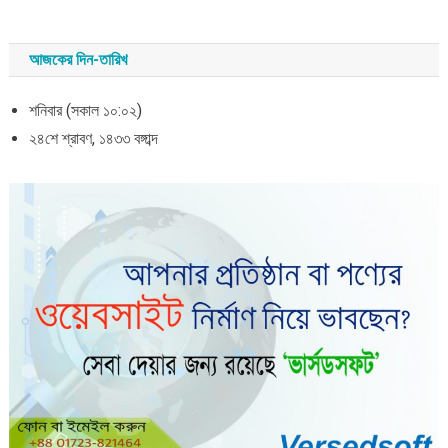
আজকের দিন-তারিখ
শনিবার (সকাল ১০:০২)
২৪শে শ্রাবণ, ১৪৩৩ বঙ্গাব্দ