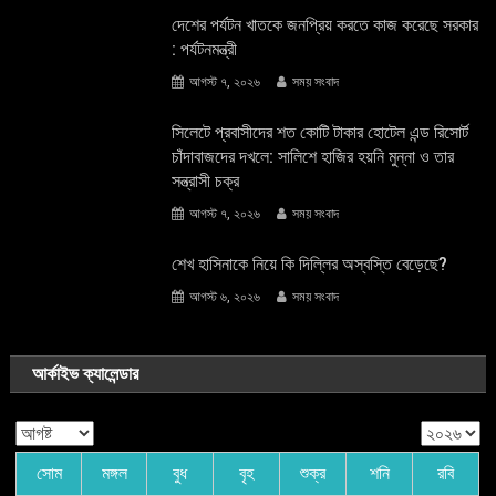
দেশের পর্যটন খাতকে জনপ্রিয় করতে কাজ করেছে সরকার
: পর্যটনমন্ত্রী
আগস্ট ৭, ২০২৬
সময় সংবাদ
সিলেটে প্রবাসীদের শত কোটি টাকার হোটেল এন্ড রিসোর্ট
চাঁদাবাজদের দখলে: সালিশে হাজির হয়নি মুন্না ও তার
সন্ত্রাসী চক্র
আগস্ট ৭, ২০২৬
সময় সংবাদ
শেখ হাসিনাকে নিয়ে কি দিল্লির অস্বস্তি বেড়েছে?
আগস্ট ৬, ২০২৬
সময় সংবাদ
আর্কাইভ ক্যালেন্ডার
সোম
মঙ্গল
বুধ
বৃহ
শুক্র
শনি
রবি