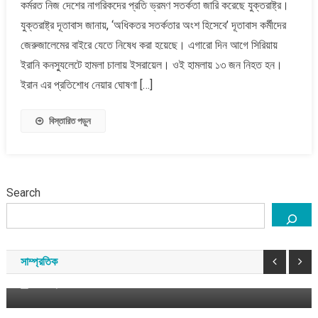
কর্মরত নিজ দেশের নাগরিকদের প্রতি ভ্রমণ সতর্কতা জারি করেছে যুক্তরাষ্ট্র।
শঙ্কায়
ইসরায়েলে
যুক্তরাষ্ট্র দূতাবাস জানায়, ‘অধিকতর সতর্কতার অংশ হিসেবে’ দূতাবাস কর্মীদের
কর্মরত
জেরুজালেমের বাইরে যেতে নিষেধ করা হয়েছে। এগারো দিন আগে সিরিয়ায়
নাগরিকদের
ইরানি কনস্যুলেটে হামলা চালায় ইসরায়েল। ওই হামলায় ১৩ জন নিহত হন।
ভ্রমণে
ইরান এর প্রতিশোধ নেয়ার ঘোষণা […]
সতর্কতা
দিলো
যুক্তরাষ্ট্র
বিস্তারিত পড়ুন
Search
প্রবাসী
যুক্তরাজ্য
কিশোর-তরুণ শিক্ষার্থীদের জন্য ফ্রি জিসিএসই ভাষা কোর্স চালু
করেছে টাওয়ার হ্যামলেটস
সাম্প্রতিক
আগস্ট ৭, ২০২৬
সময় সংবাদ