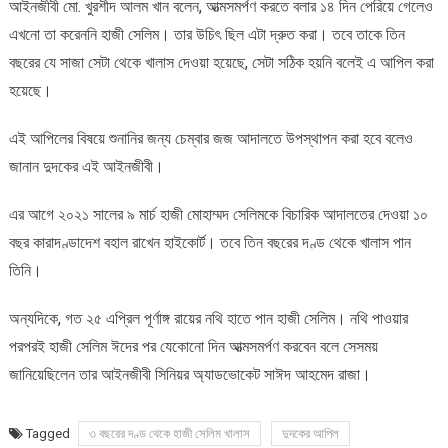
আইনজীবী মো. খুরশীদ আলম খান বলেন, আত্মসমর্পণ করতে বলার ১৪ দিন পেরিয়ে গেলেও
এখনো তা করেননি হাজী সেলিম। তার উচিৎ ছিল এটা দ্রুত করা। তবে তাকে তিন
বছরের যে সাজা সেটা থেকে খালাস দেওয়া হয়েছে, সেটা সঠিক হয়নি বলেই এ আপিল করা
হয়েছে।
এই আপিলের বিষয়ে শুনানির জন্য চেম্বার জজ আদালতে উপস্থাপন করা হবে বলেও
জানান দুদকের এই আইনজীবী।
এর আগে ২০২১ সালের ৯ মার্চ হাজী মোহাম্মদ সেলিমকে বিচারিক আদালতের দেওয়া ১০
বছর কারাদণ্ডাদেশ বহাল রাখেন হাইকোর্ট। তবে তিন বছরের দণ্ড থেকে খালাস পান
তিনি।
অন্যদিকে, গত ২৫ এপ্রিল পূর্ণাঙ্গ রায়ের নথি হাতে পান হাজী সেলিম। নথি পাওয়ার
পরপরই হাজী সেলিম ঈদের পর যেকোনো দিন আত্মসমর্পণ করবেন বলে সেসময়
জানিয়েছিলেন তার আইনজীবী সিনিয়র অ্যাডভোকেট সাঈদ আহমেদ রাজা।
Tagged
৩ বছরের দণ্ড থেকে হাজী সেলিম খালাস
দুদকের আপিল