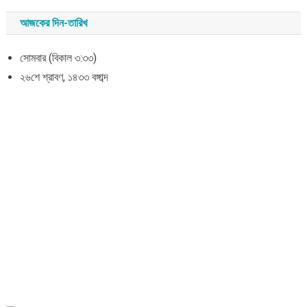
আজকের দিন-তারিখ
সোমবার (বিকাল ৩:৩৩)
২৬শে শ্রাবণ, ১৪৩৩ বঙ্গাব্দ