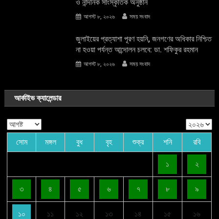
ও নান্দনিক সাংস্কৃতিক অনুষ্ঠান
আগস্ট ৮, ২০২৬
সময় সংবাদ
জুলাইয়ের প্রত্যাশা পূরণ হয়নি, জনগণের অধিকার নিশ্চিত
না হওয়া পর্যন্ত আন্দোলন চলবে: ডা. শফিকুর রহমান
আগস্ট ৮, ২০২৬
সময় সংবাদ
আর্কাইভ ক্যালেন্ডার
সোম
মঙ্গল
বুধ
বৃহ
শুক্র
শনি
রবি
১
২
৩
৪
৫
৬
৭
৮
৯
১০
১১
১২
১৩
১৪
১৫
১৬