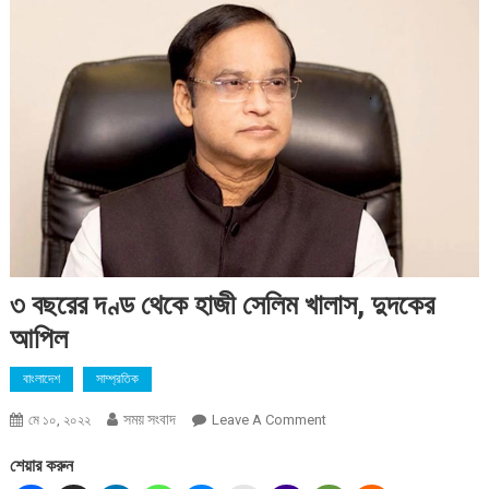
৩ বছরের দণ্ড থেকে হাজী সেলিম খালাস, দুদকের
আপিল
বাংলাদেশ
সাম্প্রতিক
সময় সংবাদ
On
মে ১০, ২০২২
Leave A Comment
৩
শেয়ার করুন
বছরের