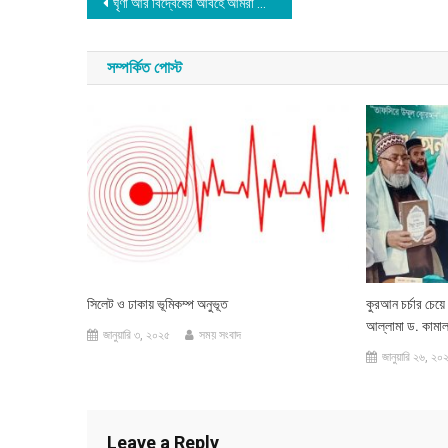
Post
ঘৃণা আর বিদ্বেষের আবহে আমরা ভীত : মোদিকে খোলা চিঠি সাবেক আমলাদের
navigation
সম্পর্কিত পোস্ট
সিলেট ও ঢাকায় ভূমিকম্প অনুভূত
কুরআন চর্চার চেয়
আল্লামা ড. কামাল
জানুয়ারি ৩, ২০২৫
সময় সংবাদ
জানুয়ারি ২৬, ২০
Leave a Reply