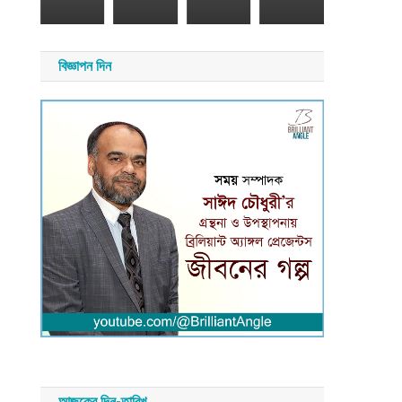
২৬
সময়
সংবাদ
য়
বিজ্ঞাপন দিন
াদ
আজকের দিন-তারিখ