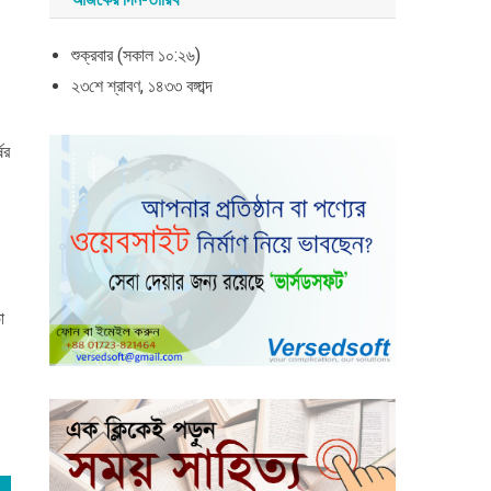
শুক্রবার (সকাল ১০:২৬)
২৩শে শ্রাবণ, ১৪৩৩ বঙ্গাব্দ
ের
া
।