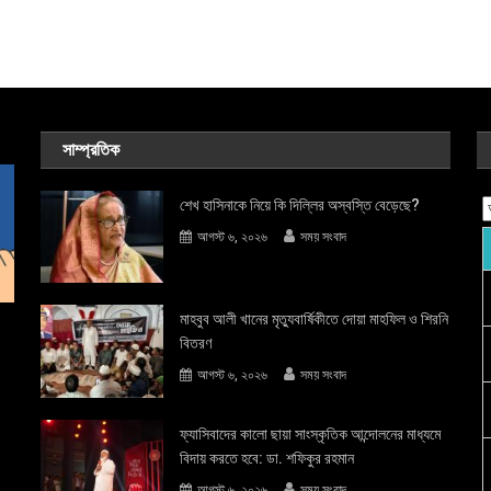
সাম্প্রতিক
শেখ হাসিনাকে নিয়ে কি দিল্লির অস্বস্তি বেড়েছে?
আগস্ট ৬, ২০২৬
সময় সংবাদ
মাহবুব আলী খানের মৃত্যুবার্ষিকীতে দোয়া মাহফিল ও শিরনি
বিতরণ
আগস্ট ৬, ২০২৬
সময় সংবাদ
ফ্যাসিবাদের কালো ছায়া সাংস্কৃতিক আন্দােলনের মাধ্যমে
বিদায় করতে হবে: ডা. শফিকুর রহমান
আগস্ট ৬, ২০২৬
সময় সংবাদ