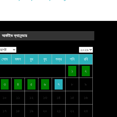
আর্কাইভ ক্যালেন্ডার
সোম
মঙ্গল
বুধ
বৃহ
শুক্র
শনি
রবি
১
২
৩
৪
৫
৬
৭
৮
৯
১০
১১
১২
১৩
১৪
১৫
১৬
১৭
১৮
১৯
২০
২১
২২
২৩