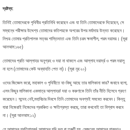
দ্রষ্টব্য:
তিনিই তোমাদেরকে পৃথিবীর প্রতিনিধি করেছেন এবং যা তিনি তোমাদেরকে দিয়েছেন, সে
সম্বন্ধে পরীক্ষার উদ্দেশ্য তোমাদের কতিপয়কে অপরের উপর মর্যাদায় উন্নত করেছেন।
নিশ্চয় তোমার প্রতিপালক সত্বর শাস্তিদাতা এবং তিনি চরম ক্ষমাশীল, পরম দয়াময়। (সূরা
আনআম:১৬৫)
তোমাদের প্রতি আল্লাহর অনুগ্রহ ও দয়া না থাকলে এবং আল্লাহ দয়ার্দ্র ও পরম দয়ালু
না হলে (তোমাদের কেউ অব্যাহতি পেত না)। (সূরা নূর:২০)
ওদের জিজ্ঞেস করো, মহাকাল ও পৃথিবীতে যা-কিছু আছে তার মালিকানা কার? জবাবে বলো,
এসব কিছুর মালিকানা একমাত্র আল্লাহর! দয়া ও করুণাকে তিনি তাঁর নীতি হিসেবে গ্রহণ
করেছেন। সন্দেহ নেই,মহাবিচার দিবসে তিনি তোমাদের অবশ্যই সমবেত করবেন। কিন্তু
যারা নিজেরাই নিজেদের প্রবঞ্চিত ও ক্ষতিগ্রস্ত করছে, তারা কখনোই তা বিশ্বাস করবে
না। (সূরা আনআম:১২)
হে আমাদের প্রতিপালক! আমাদের যদি ভুল বা ত্রুটি হয়, সেজন্যে আমাদের পাকড়াও