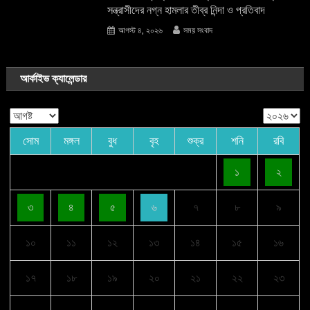
সন্ত্রাসীদের নগ্ন হামলার তীব্র নিন্দা ও প্রতিবাদ
আগস্ট ৪, ২০২৬
সময় সংবাদ
আর্কাইভ ক্যালেন্ডার
সোম
মঙ্গল
বুধ
বৃহ
শুক্র
শনি
রবি
১
২
৩
৪
৫
৬
৭
৮
৯
১০
১১
১২
১৩
১৪
১৫
১৬
১৭
১৮
১৯
২০
২১
২২
২৩