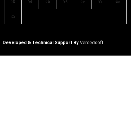
২৪
২৫
২৬
২৭
২৮
২৯
৩০
৩১
Developed & Technical Support By
Versedsoft