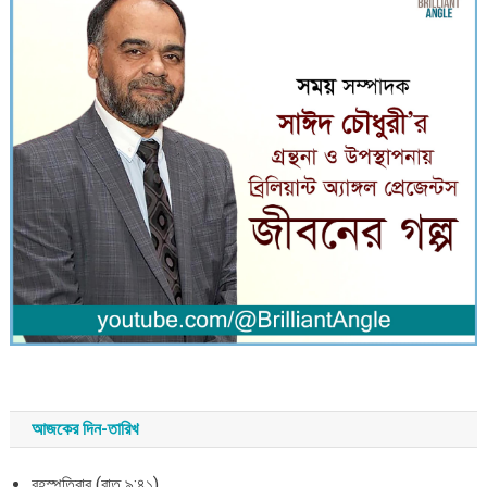
আজকের দিন-তারিখ
বৃহস্পতিবার (রাত ৯:৪১)