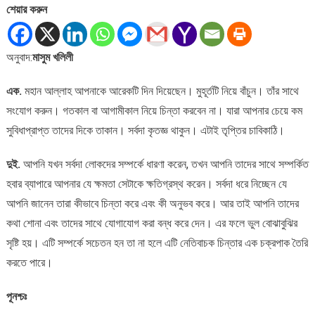
শেয়ার করুন
কৃতজ্ঞ
থাকুন,
এটাই
অনুবাদ:
মাসুম খলিলী
তৃপ্তির
চাবিকাঠি
এক.
মহান আল্লাহ আপনাকে আরেকটি দিন দিয়েছেন। মুহূর্তটি নিয়ে বাঁচুন। তাঁর সাথে
:
মুফতি
সংযোগ করুন। গতকাল বা আগামীকাল নিয়ে চিন্তা করবেন না। যারা আপনার চেয়ে কম
মেনক
সুবিধাপ্রাপ্ত তাদের দিকে তাকান। সর্বদা কৃতজ্ঞ থাকুন। এটাই তৃপ্তির চাবিকাঠি।
দুই.
আপনি যখন সর্বদা লোকদের সম্পর্কে ধারণা করেন, তখন আপনি তাদের সাথে সম্পর্কিত
হবার ব্যাপারে আপনার যে ক্ষমতা সেটাকে ক্ষতিগ্রস্থ করেন। সর্বদা ধরে নিচ্ছেন যে
আপনি জানেন তারা কীভাবে চিন্তা করে এবং কী অনুভব করে। আর তাই আপনি তাদের
কথা শোনা এবং তাদের সাথে যোগাযোগ করা বন্ধ করে দেন। এর ফলে ভুল বোঝাবুঝির
সৃষ্টি হয়। এটি সম্পর্কে সচেতন হন তা না হলে এটি নেতিবাচক চিন্তার এক চক্রপাক তৈরি
করতে পারে।
পূনশ্চঃ