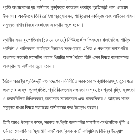
প্রতি বাংলাদেশের দৃঢ় অঙ্গীকার পুনর্ব্যক্ত করেছেন পররাষ্ট্র প্রতিমন্ত্রী শামা ওবায়েদ
বহুপাক্ষিক
সহযোগিতায়
ইসলাম। একইসঙ্গে তিনি রোহিঙ্গা প্রত্যাবাসন, শান্তিরক্ষা কার্যক্রম এবং আইনের শাসন
বাংলাদেশের
সমুন্নত রাখার বিষয়ে সরকারের অবস্থান তুলে ধরেন।
অঙ্গীকার
পুনর্ব্যক্ত
স্থানীয় সময় বৃহস্পতিবার (১৪ মে ২০২৬) নিউইয়র্কে জাতিসংঘের রাজনৈতিক, শান্তি
প্রতিষ্ঠা ও শান্তিরক্ষা কার্যক্রম বিভাগের মধ্যপ্রাচ্য, এশিয়া ও প্রশান্ত মহাসাগরীয়
অঞ্চলের সহকারী মহাসচিব খালেদ খিয়ারির সঙ্গে বৈঠকে তিনি এসব বিষয়ে বাংলাদেশের
অবস্থান ও অঙ্গীকার তুলে ধরেন।
বৈঠকে পররাষ্ট্র প্রতিমন্ত্রী বাংলাদেশের নবনির্বাচিত সরকারের অগ্রাধিকারসমূহ তুলে ধরে
জনগণের আস্থা পুনঃপ্রতিষ্ঠা, প্রতিষ্ঠানগুলোর সক্ষমতা ও গ্রহণযোগ্যতা বৃদ্ধি, স্বচ্ছতা
ও জবাবদিহিতা নিশ্চিতকরণ, জনসেবার মানোন্নয়ন এবং মানবাধিকার ও আইনের শাসন
সমুন্নত রাখার বিষয়ে সরকারের অঙ্গীকারের কথা উল্লেখ করেন।
তিনি আরও উল্লেখ করেন, সরকার সংশ্লিষ্ট জনগোষ্ঠীর সামাজিক-অর্থনৈতিক ঝুঁকি ও
দুর্বলতা মোকাবিলায় ‘ফ্যামিলি কার্ড’ এবং ‘কৃষক কার্ড’ কর্মসূচিসহ বিভিন্ন উদ্যোগ
বাস্তবায়ন করছে।