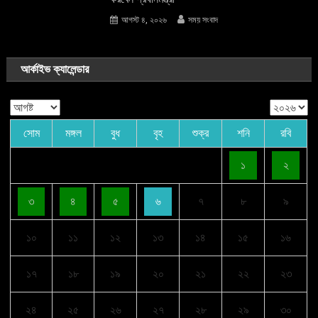
আগস্ট ৪, ২০২৬
সময় সংবাদ
আর্কাইভ ক্যালেন্ডার
সোম
মঙ্গল
বুধ
বৃহ
শুক্র
শনি
রবি
১
২
৩
৪
৫
৬
৭
৮
৯
১০
১১
১২
১৩
১৪
১৫
১৬
১৭
১৮
১৯
২০
২১
২২
২৩
২৪
২৫
২৬
২৭
২৮
২৯
৩০