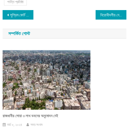
শান্তি প্রতিষ্ঠা
Post
সুপ্রিম কোর্ট বারে সভাপতি খোকন ও সম্পাদক আলী নির্বাচিত
বিরোধীদলীয় নেতা ডা. শফিকুর রহমানের সঙ্গে ইইউ রাষ্ট্রদূতের সাক্ষাৎ
navigation
সম্পর্কিত পোস্ট
রাজধানীর সোয়া ৩ লাখ ভবনের অনুমোদন নেই
মার্চ ৮, ২০২৪
সময় সংবাদ