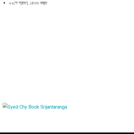
২২শে শ্রাবণ, ১৪৩৩ বঙ্গাব্দ