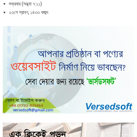
শুক্রবার (সন্ধ্যা ৭:১১)
২৩শে শ্রাবণ, ১৪৩৩ বঙ্গাব্দ