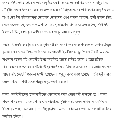
কমিউনিটি সেন্টারে ok সোমবার অনুষ্ঠিত হয়। সংগঠনের সভাপতি কে এম আবুতাহের
হামলার
প্রতিবাদ
চৌধুরীর সভাপতিত্বে ও সাধারন সম্পাদক কবি শিহাবুজ্জামানের পরিচালনায় অনুষ্ঠিত সভায়
অংশ নেন বীর মুক্তিযোদ্ধা মোহাম্মদ মোস্তফা, শেখ ফারুক আহমদ, হাজী ফারুক মিয়া,
সৈয়দ জহুরুল হক, কবি শাহ এনায়েত করিম, মাওলানা রফিক আহমদ রফিক, সলিসিটর
ইয়াওর উদ্দিন, সাদেকুল আমিন, মাওলানা আবুল হাসনাত প্রমূখ।
সভায় সিলেটের বরেণ্য আলেমে দ্বীন বর্ষীয়ান সাংবাদিক লেখক গবেষক তাফসীরে উম্মুল
কুরআন এর লেখক বিশ্বনাথ উপজেলার খাজাঞ্চী ইউনিয়নের কান্দীগ্রাম নিবাসী অধ্যক্ষ
মাওলানা আব্দুল হাই জেহাদীর উপর অতর্কিত হামলা চালিয়ে তাকে ও তার স্ত্রীকে
মারাত্মকভাবে আহত করার ঘটনার তীব্র প্রতিবাদ ও নিন্দা জানানো হয়। হামলায় মাওলানা
আব্দুল হাই জেহাদী গুরুতর জখমী হয়েছেন। প্রচুর রক্তক্ষরণ হয়েছে। তাঁর স্ত্রীর হাত
ভেঙে গেছে। মাথা ফেটে প্রচূর রক্তক্ষরণ হয়েছে।
সভায় অনতিবিলম্বে হামলাকারীদের গ্রেফতার করার জোর দাবী জানানো হয়। সভায়
মাওলানা আব্দুল হাই জেহাদী ও তাঁর পরিবারের সুচিকিৎসার জন্য সার্বিক সহযোগিতার
সিদ্ধান্ত গ্রহণ করা হয় । – শিহাবুজ্জামান কামাল- সাধারন সম্পাদক, রেনেসাঁ সাহিত্য
মজলিস ইউকে।