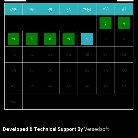
সোম
মঙ্গল
বুধ
বৃহ
শুক্র
শনি
রবি
১
২
৩
৪
৫
৬
৭
৮
৯
১০
১১
১২
১৩
১৪
১৫
১৬
১৭
১৮
১৯
২০
২১
২২
২৩
২৪
২৫
২৬
২৭
২৮
২৯
৩০
৩১
Developed & Technical Support By
Versedsoft