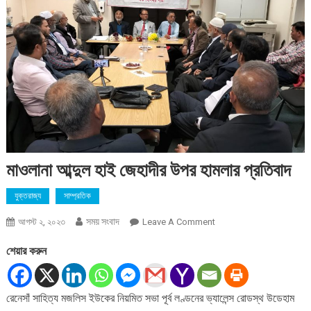
মাওলানা আব্দুল হাই জেহাদীর উপর হামলার প্রতিবাদ
যুক্তরাজ্য
সাম্প্রতিক
সময় সংবাদ
On
আগস্ট ২, ২০২৩
Leave A Comment
মাওলানা
শেয়ার করুন
আব্দুল
হাই
জেহাদীর
রেনেসাঁ সাহিত্য মজলিস ইউকের নিয়মিত সভা পূর্ব লণ্ডনের ভ্যালেন্স রোডস্থ উডেহাম
উপর