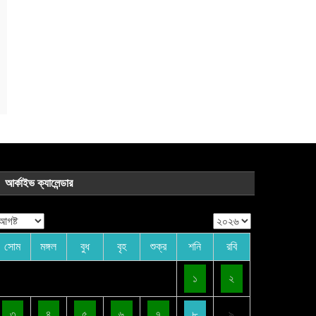
আর্কাইভ ক্যালেন্ডার
সোম
মঙ্গল
বুধ
বৃহ
শুক্র
শনি
রবি
১
২
৩
৪
৫
৬
৭
৮
৯