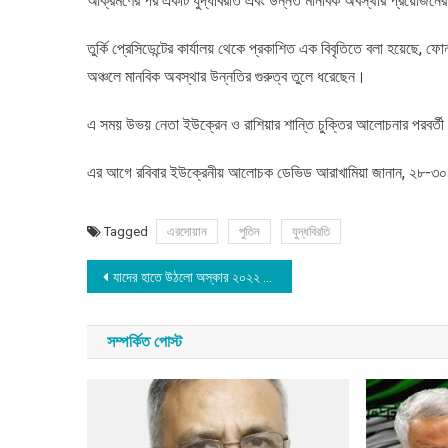
আক্রমণের পর একটি যুদ্ধবিরতি এবং উন্নত মানবিক অবস্থার প্রয়োজনে
তুর্কি প্রেসিডেন্টের কার্যালয় থেকে প্রকাশিত এক বিবৃতিতে বলা হয়েছে, ফো
অঞ্চলে মানবিক অবস্থার উন্নতির গুরুত্ব তুলে ধরেছেন।
এ সময় উভয় নেতা ইউক্রেন ও রাশিয়ার শান্তি চুক্তির আলোচনার পরবর্তী 
এর আগে রবিবার ইউক্রেনীয় আলোচক ডেভিড আরাখামিয়া জানান, ২৮-৩০ মার
Tagged
এরদোয়ান
পুতিন
যুদ্ধবিরতি
Post
যাদের হাতে উঠলো অস্কার ২০২২ এর সেরার পুরস্কার
navigation
সম্পর্কিত পোস্ট