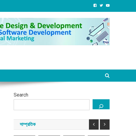
সাম্প্রতিক
তরুণ
সৌদি
রিসোর্ট
বদ্দশায়
শিক্ষার্থীদের
আরব
দেশের
চাঁদাবাজদের
্পত্তি
জন্য
গেছেন
পর্যটন
দখলে:
াগ
ফ্রি
ইমাম
খাতকে
সালিশে
রতে
এশিয়া
জিসিএসই
ও
জনপ্রিয়
হাজির
রবেন
বাংলাদেশ
ভাষা
টিভি
করতে
হয়নি
বা-
কোর্স
উপস্থাপক
কাজ
মুন্না
শেখ
,
চালু
শাইখ
করেছে
ও
হাসিনাকে
ুন
করেছে
আবু
সরকার
তার
নিয়ে
শোধনীর
টাওয়ার
সাঈদ
:
সন্ত্রাসী
কি
লে
হ্যামলেটস
আনসারী
পর্যটনমন্ত্রী
চক্র
দিল্লির
অস্বস্তি
বে?
Search
আগস্ট
আগস্ট
আগস্ট
আগস্ট
বেড়েছে?
৭,
৭,
৭,
৭,
্ট
২০২৬
২০২৬
২০২৬
২০২৬
আগস্ট
২৬
৬,
সাম্প্রতিক
সময়
সময়
সময়
সময়
২০২৬
সংবাদ
সংবাদ
সংবাদ
সংবাদ