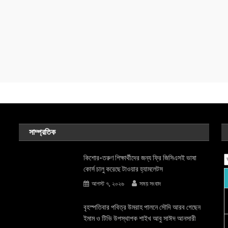
সাম্প্রতিক
কিশোর-তরুণ শিক্ষার্থীদের জন্য ফ্রি জিসিএসই ভাষা
কোর্স চালু করেছে টাওয়ার হ্যামলেটস
আগস্ট ৭, ২০২৬
সময় সংবাদ
বৃহস্পতিবার পবিত্র উমরাহ পালনে সৌদি আরব গেছেন
ইমাম ও টিভি উপস্থাপক শাইখ আবু সাঈদ আনসারী