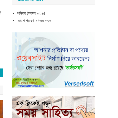
ই
শনিবার (সকাল ৯:২৬)
২৪শে শ্রাবণ, ১৪৩৩ বঙ্গাব্দ