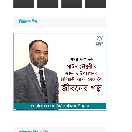
য়
াদ
সময়
সংবাদ
বিজ্ঞাপন দিন
আজকের দিন-তারিখ