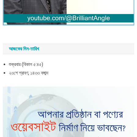
আজকের দিন-তারিখ
শুক্রবার (বিকাল ৫:৪৫)
২৩শে শ্রাবণ, ১৪৩৩ বঙ্গাব্দ