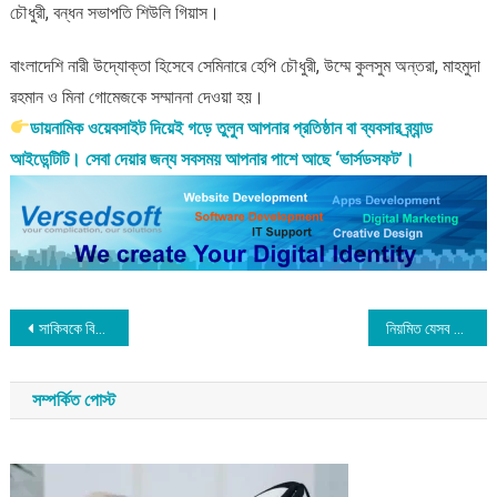
চৌধুরী, বন্ধন সভাপতি শিউলি গিয়াস।
বাংলাদেশি নারী উদ্যোক্তা হিসেবে সেমিনারে হেপি চৌধুরী, উম্মে কুলসুম অন্তরা, মাহমুদা
রহমান ও মিনা গোমেজকে সম্মাননা দেওয়া হয়।
ডায়নামিক ওয়েবসাইট দিয়েই গড়ে তুলুন আপনার প্রতিষ্ঠান বা ব্যবসার ব্র্যান্ড
আইডেন্টিটি। সেবা দেয়ার জন্য সবসময় আপনার পাশে আছে ‘ভার্সডসফট’।
Post
সাকিবকে বিশ্রাম দিল বিসিবি
নিয়মিত যেসব অভ্যাসে হাড় দুর্বল হয়ে যায়!!!
navigation
সম্পর্কিত পোস্ট