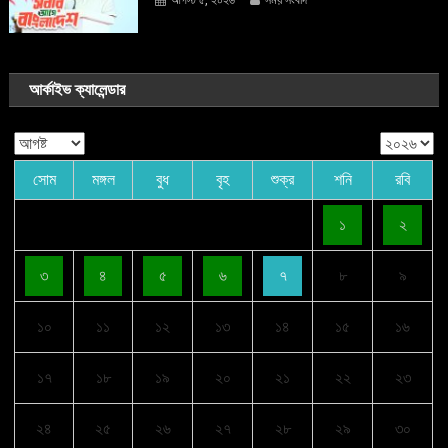
আর্কাইভ ক্যালেন্ডার
সোম
মঙ্গল
বুধ
বৃহ
শুক্র
শনি
রবি
১
২
৩
৪
৫
৬
৭
৮
৯
১০
১১
১২
১৩
১৪
১৫
১৬
১৭
১৮
১৯
২০
২১
২২
২৩
২৪
২৫
২৬
২৭
২৮
২৯
৩০