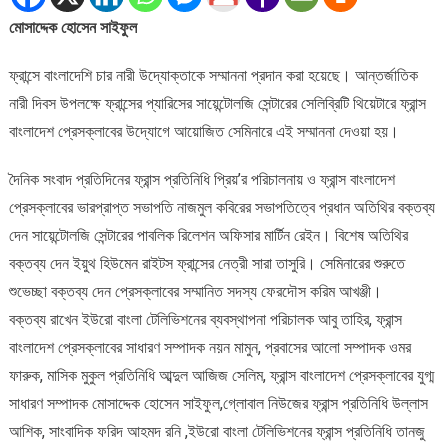
চার
মোসাদ্দেক হোসেন সাইফুল
বাংলাদেশি
নারী
ফ্রান্সে বাংলাদেশি চার নারী উদ্যোক্তাকে সম্মাননা প্রদান করা হয়েছে। আন্তর্জাতিক
উদ্যোক্তা
নারী দিবস উপলক্ষে ফ্রান্সের প্যারিসের সায়েন্টোলজি সেন্টারের সেলিব্রিটি থিয়েটারে ফ্রান্স
বাংলাদেশ প্রেসক্লাবের উদ্যোগে আয়োজিত সেমিনারে এই সম্মাননা দেওয়া হয়।
দৈনিক সংবাদ প্রতিদিনের ফ্রান্স প্রতিনিধি প্রিয়’র পরিচালনায় ও ফ্রান্স বাংলাদেশ
প্রেসক্লাবের ভারপ্রাপ্ত সভাপতি নাজমুল কবিরের সভাপতিত্বে প্রধান অতিথির বক্তব্য
দেন সায়েন্টোলজি সেন্টারের পাবলিক রিলেশন অফিসার মার্টিন রেইন। বিশেষ অতিথির
বক্তব্য দেন ইয়ুথ হিউমেন রাইটস ফ্রান্সের নেত্রী সারা তাসুরি। সেমিনারের শুরুতে
শুভেচ্ছা বক্তব্য দেন প্রেসক্লাবের সম্মানিত সদস্য ফেরদৌস করিম আখঞ্জী।
বক্তব্য রাখেন ইউরো বাংলা টেলিভিশনের ব্যবস্থাপনা পরিচালক আবু তাহির, ফ্রান্স
বাংলাদেশ প্রেসক্লাবের সাধারণ সম্পাদক নয়ন মামুন, প্রবাসের আলো সম্পাদক ওমর
ফারুক, মাসিক মুকুল প্রতিনিধি আব্দুল আজিজ সেলিম, ফ্রান্স বাংলাদেশ প্রেসক্লাবের যুগ্ম
সাধারণ সম্পাদক মোসাদ্দেক হোসেন সাইফুল,গ্লোবাল নিউজের ফ্রান্স প্রতিনিধি উল্লাস
আশিক, সাংবাদিক ফরিদ আহমদ রনি ,ইউরো বাংলা টেলিভিশনের ফ্রান্স প্রতিনিধি তানজু