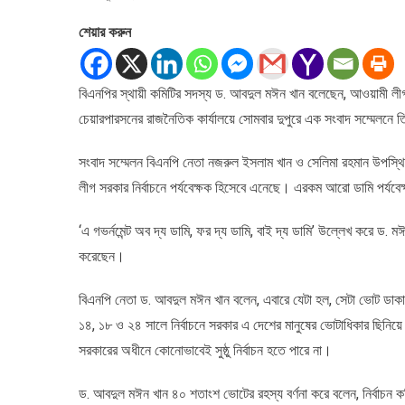
ডামি
শেয়ার করুন
প্রার্থী,
ডামি
ভোটার
বিএনপির স্থায়ী কমিটির সদস্য ড. আবদুল মঈন খান বলেছেন, আওয়ামী লীগ 
ও
চেয়ারপারসনের রাজনৈতিক কার্যালয়ে সোমবার দুপুরে এক সংবাদ সম্মেলনে
ডামি
পর্যবেক্ষক
:
সংবাদ সম্মেলন বিএনপি নেতা নজরুল ইসলাম খান ও সেলিমা রহমান উপস্থিত
মঈন
লীগ সরকার নির্বাচনে পর্যবেক্ষক হিসেবে এনেছে। এরকম আরো ডামি পর্যবে
খান
‘এ গভর্নমেন্ট অব দ্য ডামি, ফর দ্য ডামি, বাই দ্য ডামি’ উল্লেখ করে ড. মঈ
করেছেন।
বিএনপি নেতা ড. আবদুল মঈন খান বলেন, এবারে যেটা হল, সেটা ভোট ডাকাতি আ
১৪, ১৮ ও ২৪ সালে নির্বাচনে সরকার এ দেশের মানুষের ভোটাধিকার ছিনিয়ে
সরকারের অধীনে কোনোভাবেই সুষ্ঠু নির্বাচন হতে পারে না।
ড. আবদুল মঈন খান ৪০ শতাংশ ভোটের রহস্য বর্ণনা করে বলেন, নির্বাচন 