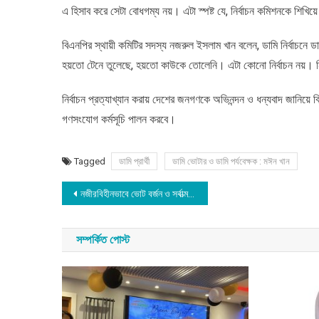
এ হিসাব করে সেটা বোধগম্য নয়। এটা স্পষ্ট যে, নির্বাচন কমিশনকে শিখি
বিএনপির স্থায়ী কমিটির সদস্য নজরুল ইসলাম খান বলেন, ডামি নির্বাচনে ডা
হয়তো টেনে তুলেছে, হয়তো কাউকে তোলেনি। এটা কোনো নির্বাচন নয়। ন
নির্বাচন প্রত্যাখ্যান করায় দেশের জনগণকে অভিনন্দন ও ধন্যবাদ জানি
গণসংযোগ কর্মসূচি পালন করবে।
Tagged
ডামি প্রার্থী
ডামি ভোটার ও ডামি পর্যবেক্ষক : মঈন খান
Post
নজীরবিহীনভাবে ভোট বর্জন ও সর্বাত্মক হরতাল পালন করায় জামায়াতের অভিনন্দন
navigation
সম্পর্কিত পোস্ট