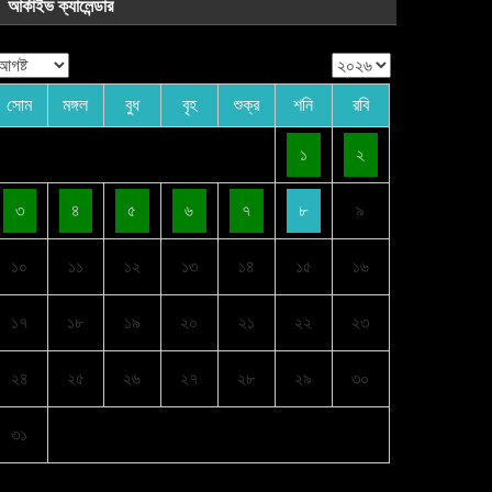
আর্কাইভ ক্যালেন্ডার
সোম
মঙ্গল
বুধ
বৃহ
শুক্র
শনি
রবি
১
২
৩
৪
৫
৬
৭
৮
৯
১০
১১
১২
১৩
১৪
১৫
১৬
১৭
১৮
১৯
২০
২১
২২
২৩
২৪
২৫
২৬
২৭
২৮
২৯
৩০
৩১