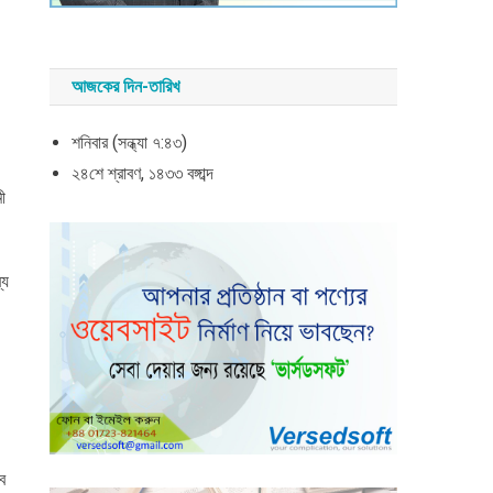
আজকের দিন-তারিখ
শনিবার (সন্ধ্যা ৭:৪৩)
২৪শে শ্রাবণ, ১৪৩৩ বঙ্গাব্দ
ী
্য
ে