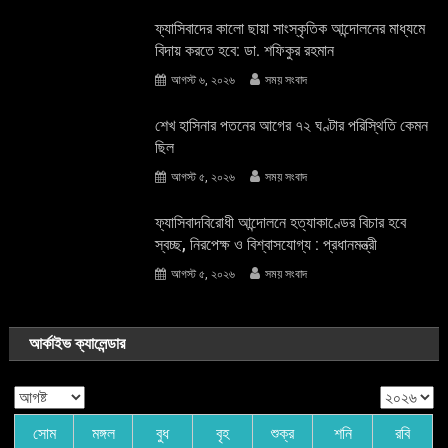
ফ্যাসিবাদের কালো ছায়া সাংস্কৃতিক আন্দােলনের মাধ্যমে
বিদায় করতে হবে: ডা. শফিকুর রহমান
আগস্ট ৬, ২০২৬
সময় সংবাদ
শেখ হাসিনার পতনের আগের ৭২ ঘণ্টার পরিস্থিতি কেমন
ছিল
আগস্ট ৫, ২০২৬
সময় সংবাদ
ফ্যাসিবাদবিরোধী আন্দোলনে হত্যাকাণ্ডের বিচার হবে
স্বচ্ছ, নিরপেক্ষ ও বিশ্বাসযোগ্য : প্রধানমন্ত্রী
আগস্ট ৫, ২০২৬
সময় সংবাদ
আর্কাইভ ক্যালেন্ডার
সোম
মঙ্গল
বুধ
বৃহ
শুক্র
শনি
রবি