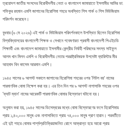
ত্রয়োদশ জাতীয় সংসদের বিরোধীদলীয় নেতা ও বাংলাদেশ জামায়াতে ইসলামীর আমির ডা.
পিস
শফিকুর রহমান এমপি জাপানের হিরোশিমা শহরে অবস্থিত পিস পার্ক ও পিস মিউজিয়াম
মিউজিয়াম
পরিদর্শন
পরিদর্শন করেছেন।
করলেন
ডা.
বুধবার (৬ মে ২০২৬) এই পার্ক ও মিউজিয়াম পরিদর্শনকালে উপস্থিত ছিলেন হিরোশিমা
শফিকুর
বিশ্ববিদ্যালয়ের বাংলাদেশী শিক্ষক ও সেখানে গবেষণারত প্রবাসী বাংলাদেশী পিএইচডি
রহমান
শিক্ষার্থী এবং বাংলাদেশ জামায়াতে ইসলামীর কেন্দ্রীয় নির্বাহী পরিষদের সদস্য সাইফুল
এমপি
আলম খান মিলন এমপি ও বিরোধীদলীয় নেতার পররাষ্ট্রবিষয়ক উপদেষ্টা ব্যারিস্টার মীর
আহমাদ বিন কাসেম আরমান এমপি।
১৯৪৫ সালের ৬ আগস্ট সকালে জাপানের হিরোশিমা শহরের ওপর ‘লিটল বয়’ নামের
পারমাণবিক বোমা নিক্ষেপ করা হয়। এর তিন দিন পর ৯ আগস্ট নাগাসাকি শহরের ওপর
‘ফ্যাট ম্যান’ নামের আরেকটি পারমাণবিক বোমার বিস্ফোরণ ঘটানো হয়।
অনুমান করা হয়, ১৯৪৫ সালের ডিসেম্বরের মধ্যে বোমা বিস্ফোরণের ফলে হিরোশিমায়
প্রায় ১,৪০,০০০ মানুষ এবং নাগাসাকিতে প্রায় ৭৪,০০০ মানুষ প্রাণ হারান। পরবর্তীতে
এই দুই শহরে বোমার পার্শ্বপ্রতিক্রিয়াজনিত রোগে আক্রান্ত হয়ে আরো প্রায়