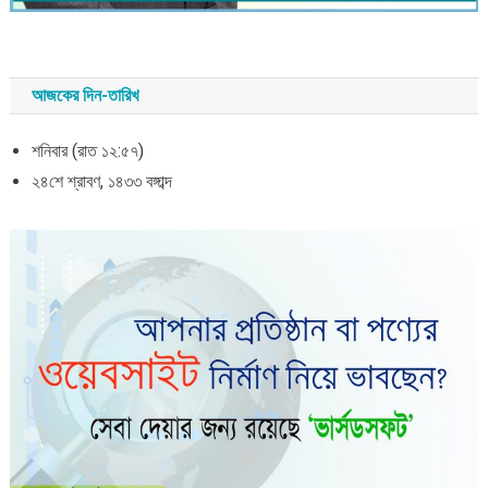
আজকের দিন-তারিখ
শনিবার (রাত ১২:৫৭)
২৪শে শ্রাবণ, ১৪৩৩ বঙ্গাব্দ