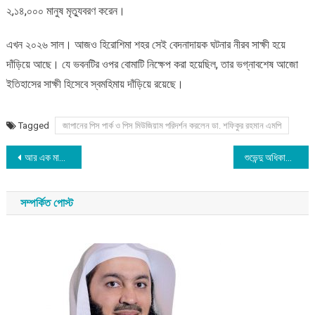
২,১৪,০০০ মানুষ মৃত্যুবরণ করেন।
এখন ২০২৬ সাল। আজও হিরোশিমা শহর সেই বেদনাদায়ক ঘটনার নীরব সাক্ষী হয়ে
দাঁড়িয়ে আছে। যে ভবনটির ওপর বোমাটি নিক্ষেপ করা হয়েছিল, তার ভগ্নাবশেষ আজো
ইতিহাসের সাক্ষী হিসেবে স্বমহিমায় দাঁড়িয়ে রয়েছে।
Tagged
জাপানের পিস পার্ক ও পিস মিউজিয়াম পরিদর্শন করলেন ডা. শফিকুর রহমান এমপি
Post
আর এক মাসের অপেক্ষা, হাঁড়িভাঙা আম ঘিরে রংপুরে ২৫০ কোটির বাণিজ্যের হাতছানি
শুভেন্দু অধিকারীর সহকারীকে গুলি করে হত্যা
navigation
সম্পর্কিত পোস্ট