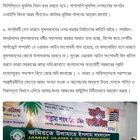
ফিলিস্তিনে মুসলিম নিধন বন্ধ করতে হবে। পাশাপাশি মুসলিম দেশগুলোর সংগঠন
ওআইসি কিংবা আরব লীগকেও কার্যকর ভূমিকা পালনের আহ্বান জানাই।
৬. পার্শ্ববর্তী দেশ ভারতে মুসলমানদের ওপর বারবার নির্যাতনের কাহিনি ঘটছে। মসজিদ-
মাদ্রাসাসহ মুসলমানদের ধর্মীয় স্থাপনায় বারবার আঘাত হানা হচ্ছে, বিশেষ করে দেশটির
পার্লামেন্টে সম্প্রতি যে ওয়াকফ আইন সংশোধনী পাস হয়েছে, তা বাস্তবায়িত হলে ভারতে
মুসলমানদের কোনো উপাসনালয় থাকবে না। সুতরাং ওয়াকফ আইন সংশোধনী বিল বাতিল
করতে ভারত সরকারের কাছে দাবি জানাতে বাংলাদেশের অন্তর্বর্তী সরকারের প্রতি
যথোপযুক্ত পদক্ষেপ নিতে জোর দাবি জানাচ্ছে। ৭. ভারত ও পাকিস্তানকে পরস্পরের
পররাষ্ট্রনীতির ক্ষেত্রে আরও সংযত হওয়া ও আলোচনার মাধ্যমে উভয় দেশকে শান্তি ও
নিরাপত্তা বিধানে এগিয়ে আসার জন্য আজকের কাউন্সিল বিনীতভাবে আহ্বান করছে।