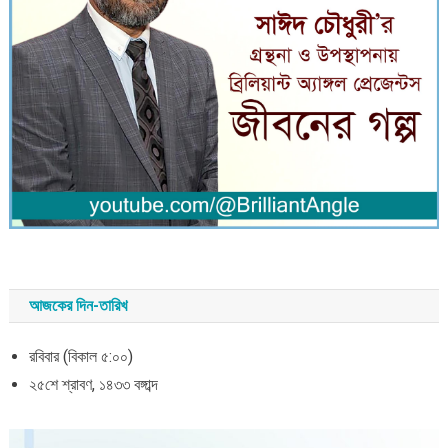
আজকের দিন-তারিখ
রবিবার (বিকাল ৫:০০)
২৫শে শ্রাবণ, ১৪৩৩ বঙ্গাব্দ