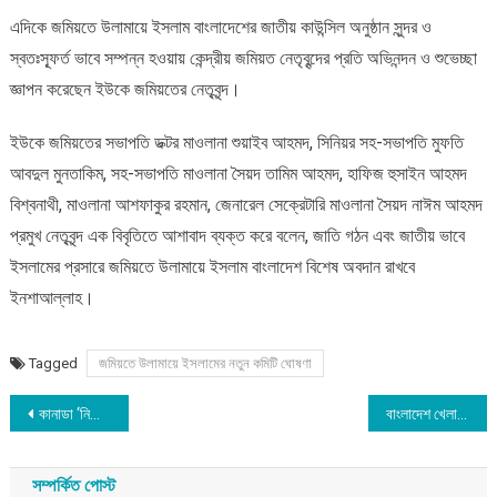
এদিকে জমিয়তে উলামায়ে ইসলাম বাংলাদেশের জাতীয় কাউন্সিল অনুষ্ঠান সুন্দর ও
স্বতঃস্ফূর্ত ভাবে সম্পন্ন হওয়ায় কেন্দ্রীয় জমিয়ত নেতৃবৃন্দের প্রতি অভিনন্দন ও শুভেচ্ছা
জ্ঞাপন করেছেন ইউকে জমিয়তের নেতৃবৃন্দ।
ইউকে জমিয়তের সভাপতি ডক্টর মাওলানা শুয়াইব আহমদ, সিনিয়র সহ-সভাপতি মুফতি
আবদুল মুনতাকিম, সহ-সভাপতি মাওলানা সৈয়দ তামিম আহমদ, হাফিজ হুসাইন আহমদ
বিশ্বনাথী, মাওলানা আশফাকুর রহমান, জেনারেল সেক্রেটারি মাওলানা সৈয়দ নাঈম আহমদ
প্রমুখ নেতৃবৃন্দ এক বিবৃতিতে আশাবাদ ব্যক্ত করে বলেন, জাতি গঠন এবং জাতীয় ভাবে
ইসলামের প্রসারে জমিয়তে উলামায়ে ইসলাম বাংলাদেশ বিশেষ অবদান রাখবে
ইনশাআল্লাহ।
Tagged
জমিয়তে উলামায়ে ইসলামের নতুন কমিটি ঘোষণা
Post
কানাডা ‘নিজের শর্তেই’ ট্রাম্পকে মোকাবেলা করবে
বাংলাদেশ খেলাফত মজলিস যুক্তরাজ্য শাখার নতুন কমিটি ঘোষণা
navigation
সম্পর্কিত পোস্ট