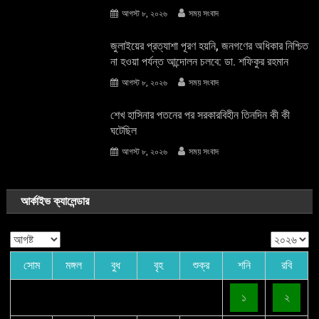
আগস্ট ৮, ২০২৬
সময় সংবাদ
জুলাইয়ের প্রত্যাশা পূরণ হয়নি, জনগণের অধিকার নিশ্চিত
না হওয়া পর্যন্ত আন্দোলন চলবে: ডা. শফিকুর রহমান
আগস্ট ৮, ২০২৬
সময় সংবাদ
শেখ হাসিনার পতনের পর সরকারবিহীন তিনদিন কী কী
ঘটেছিল
আগস্ট ৮, ২০২৬
সময় সংবাদ
আর্কাইভ ক্যালেন্ডার
সোম
মঙ্গল
বুধ
বৃহ
শুক্র
শনি
রবি
১
২