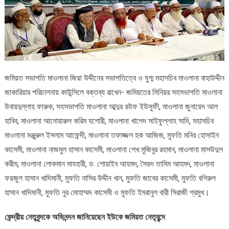
জমিয়ত সভাপতি মাওলানা জিয়া উদ্দীনের সভাপতিত্বে ও যুগ্ম মহাসচিব মাওলানা বাহাউদ্দীন
জাকারিয়ার পরিচালনায় কাউন্সিলে বক্তব্য রাখেন- জমিয়তের সিনিয়র সহসভাপতি মাওলানা
উবায়দুল্লাহ ফারুক, সহসভাপতি মাওলানা আব্দুর রউফ ইউসুফী, মাওলানা জুনায়েদ আল
হাবিব, মাওলানা আনোয়ারুল করিম যশোরী, মাওলানা খালেদ সাইফুল্লাহ সাদি, মহাসচিব
মাওলানা মঞ্জুরুল ইসলাম আফেন্দী, মাওলানা তফাজ্জল হক আজিজ, মুফতি মনির হোসাইন
কাসেমী, মাওলানা নাজমুল হাসান কাসেমী, মাওলানা শেখ মুজিবুর রহমান, মাওলানা মাস‌উদুল
করীম, মাওলানা লোকমান মাযহারী, ড. শোয়াইব আহমদ, সৈয়দ তামিম আহমদ, মাওলানা
ফয়জুল হাসান খাদিমানী, মুফতি নাসির উদ্দীন খান, মুফতি জাবের কাসেমী, মুফতি বশিরুল
হাসান খাদিমানী, মুফতি নুর মোহাম্মদ কাসেমী ও মুফতি ইমরানুল বারী সিরাজী প্রমুখ।
কেন্দ্রীয় নেতৃবৃন্দকে অভিনন্দন জানিয়েছেন ইউকে জমিয়ত নেতৃবৃন্দে