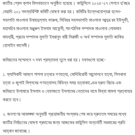
জাতীয় প্রেস ক্লাব মিলনায়তনে অনুষ্ঠিত হয়েছে। কাউন্সিলে ২০২৫-২৭ সেশনে দু’বছর
ঘোষণা
মেয়াদি ২০১ সদস্যবিশিষ্ট কমিটি ঘোষণা করা হয়। কমিটির উল্লেখযোগ্যরা হলেন-
সভাপতি মাওলানা উবায়দুল্লাহ ফারুক, সিনিয়র সহসভাপতি মাওলানা আব্দুর রব ইউসুফী,
মহাসচিব মাওলানা মঞ্জুরুল ইসলাম আফেন্দী, সাংগঠনিক সম্পাদক মাওলানা লোকমান
মাযহারী, প্রচার সম্পাদক মুফতি ইমরানুদ বারী সিরাজী ও অর্থ সম্পাদক মুফতি জাকির
হোসাইন কাসেমী।
জমিয়তের সম্মেলনে ৭ দফা প্রস্তাবনা তুলে ধরা হয়। দফাগুলো হচ্ছে-
১. ফ্যাসিবাদী আমলে শাপলা চত্বরে গণহত্যা, মোদিবিরোধী আন্দোলনে হত্যা, পিলখানা
হত্যা ও জুলাই বিপ্লবের গণহত্যাসহ বিভিন্ন সময় হত্যাকাণ্ডের দ্রুত বিচার এবং
জমিয়তে উলামায়ে ইসলাম ও হেফাজতে ইসলামের নেতাদের নামে মিথ্যা মামলা প্রত্যাহার
করতে হবে।
২. জনগণের আকাঙ্ক্ষা অনুযায়ী প্রয়োজনীয় সংস্কার শেষ করে দ্রুততম সময়ের মধ্যে
জাতীয় নির্বাচনের ঘোষণা প্রদানের জন্য আজকের কাউন্সিল অন্তর্বর্তী সরকারের প্রতি
আহ্বান জানাচ্ছে।