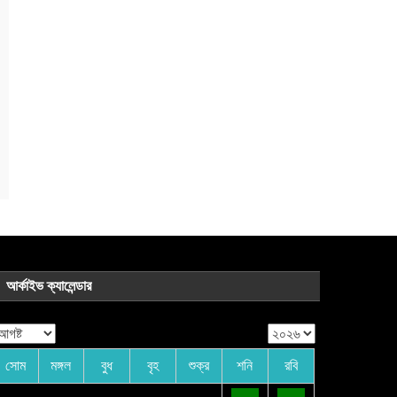
আর্কাইভ ক্যালেন্ডার
সোম
মঙ্গল
বুধ
বৃহ
শুক্র
শনি
রবি