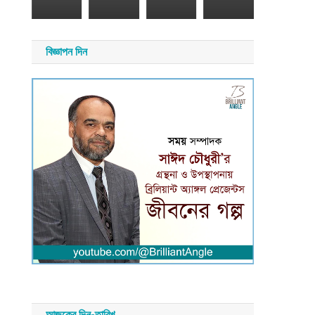
২৬
সময়
সংবাদ
য়
বিজ্ঞাপন দিন
াদ
আজকের দিন-তারিখ