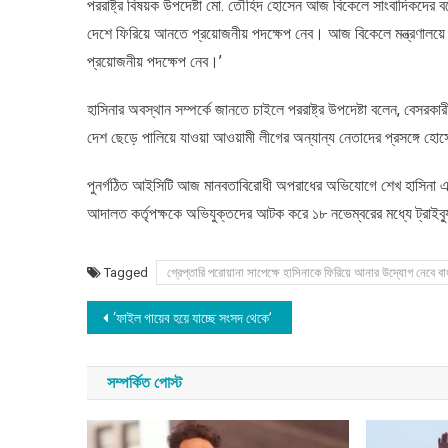
নেবে
পররাষ্ট্র বিষয়ক উপদেষ্টা মো. তৌহিদ হোসেন আজ বিকেলে সাংবাদিকদের বল
বাংলাদেশ:
দেশে ফিরিয়ে আনতে প্রয়োজনীয় পদক্ষেপ নেব। আজ বিকেলে মন্ত্রণালয়ে 
পররাষ্ট্র
প্রয়োজনীয় পদক্ষেপ নেব।’
উপদেষ্টা
হাসিনার অবস্থান সম্পর্কে জানতে চাইলে পররাষ্ট্র উপদেষ্টা বলেন, বেসরকা
দেশ ছেড়ে পালিয়ে যাওয়া আওয়ামী লীগের অন্যান্য নেতাদের প্রসঙ্গে হোসে
পুনর্গঠিত আইসিটি আজ মানবতাবিরোধী অপরাধের অভিযোগে শেখ হাসিনা এ
আদালত কর্তৃপক্ষকে অভিযুক্তদের আটক করে ১৮ নভেম্বরের মধ্যে ট্রাইব্য
Tagged
গ্রেপ্তারি পরোয়ানা সাপেক্ষে হাসিনাকে ফিরিয়ে আনার উদ্যোগ নেবে বাংল
Post
‘ফাইল গায়েব হয়ে যাচ্ছে সংসদ থেকে’
navigation
সম্পর্কিত পোস্ট