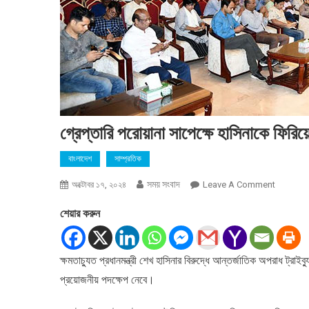
গ্রেপ্তারি পরোয়ানা সাপেক্ষে হাসিনাকে ফিরিয
বাংলাদেশ
সাম্প্রতিক
সময় সংবাদ
On
অক্টোবর ১৭, ২০২৪
Leave A Comment
গ্রেপ্তারি
শেয়ার করুন
পরোয়ানা
সাপেক্ষে
হাসিনাকে
ক্ষমতাচ্যুত প্রধানমন্ত্রী শেখ হাসিনার বিরুদ্ধে আন্তর্জাতিক অপরাধ ট্
ফিরিয়ে
প্রয়োজনীয় পদক্ষেপ নেবে।
আনার
উদ্যোগ