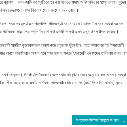
বরে প্রকাশ। আল-জাজিরার প্রতিবেদনে বলা হয়েছে হামাস ও ইসরাইলের মধ্যে চলমান যুদ্ধে
বাসন কেন্দ্রগুলো এখন বিকলাঙ্গ সেনা সদস্যে ভরে গেছে।
্ষা মন্ত্রকের মূল্যায়নে প্রকাশিত পরিসংখ্যানের চেয়ে মোট আহত সৈন্যের সংখ্যা অনেক
 প্রতিরক্ষা মন্ত্রণালয় কর্তৃক নিয়োগ করা একটি সংস্থা এমন তথ্য উপস্থাপন করেছে।
ায়েলি সামরিক বুলডোজারকে লক্ষ্য করে গ্রেনেড ছুঁড়েছিল, এতে আঘাতপ্রাপ্ত ইসরায়েলি
ার কারণে স্থায়ীভাবে অক্ষম হয়ে পড়া হাজার হাজার ইসরায়েলি সৈন্যদের তালিকায় তারও না
ং সতর্ক অনুমান। ইসরায়েলি সৈন্যদের অক্ষমতার স্বীকৃতির জন্য অনুরোধ করা মামলার সংখ্যা
 সীমান্তের কাছে একটি সামরিক হেলিকপ্টারে নিয়ে যাচ্ছে (রয়টার্স/আভি রোকাহ) সূত্র :
উপভোগ্য নির্বাচন, আনন্দের উপকরণ : আসিফ নজরুল