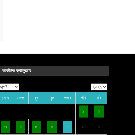
আর্কাইভ ক্যালেন্ডার
সোম
মঙ্গল
বুধ
বৃহ
শুক্র
শনি
রবি
১
২
৩
৪
৫
৬
৭
৮
৯