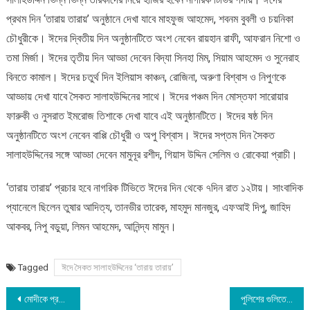
প্রথম দিন ‘তারায় তারায়’ অনুষ্ঠানে দেখা যাবে মাহফুজ আহমেদ, শবনম বুবলী ও চয়নিকা
চৌধুরীকে। ঈদের দ্বিতীয় দিন অনুষ্ঠানটিতে অংশ নেবেন রায়হান রাফী, আফরান নিশো ও
তমা মির্জা। ঈদের তৃতীয় দিন আড্ডা দেবেন বিদ্যা সিনহা মিম, সিয়াম আহমেদ ও সুনেরাহ
বিনতে কামাল। ঈদের চতুর্থ দিন ইলিয়াস কাঞ্চন, রোজিনা, অরুণা বিশ্বাস ও নিপুণকে
আড্ডায় দেখা যাবে সৈকত সালাহউদ্দিনের সাথে। ঈদের পঞ্চম দিন মোস্তফা সারোয়ার
ফারুকী ও নুসরাত ইমরোজ তিশাকে দেখা যাবে এই অনুষ্ঠানটিতে। ঈদের ষষ্ঠ দিন
অনুষ্ঠানটিতে অংশ নেবেন বাপ্পি চৌধুরী ও অপু বিশ্বাস। ঈদের সপ্তম দিন সৈকত
সালাহউদ্দিনের সঙ্গে আড্ডা দেবেন মামুনূর রশীদ, গিয়াস উদ্দিন সেলিম ও রোকেয়া প্রাচী।
‘তারায় তারায়’ প্রচার হবে নাগরিক টিভিতে ঈদের দিন থেকে ৭দিন রাত ১২টায়। সাংবাদিক
প্যানেলে ছিলেন তুষার আদিত্য, তানভীর তারেক, মাহমুদ মানজুর, এফআই দিপু, জাহিদ
আকবর, নিপু বড়ুয়া, লিমন আহমেদ, আনিন্দ্য মামুন।
Tagged
ঈদে সৈকত সালাহউদ্দিনের ‘তারায় তারায়’
Post
মোদীকে প্রশ্ন করা মুসলিম সাংবাদিকের হেনস্থার কড়া নিন্দায় হোয়াইট হাউস
পুলিশের গুলিতে কিশোর নিহত, ফ্রান্স জুড়ে চলছে তুমুল বিক্ষোভ