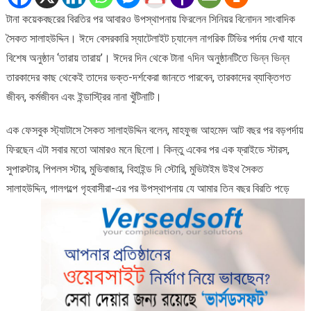
‘তারায়
টানা কয়েকবছরের বিরতির পর আবারও উপস্থাপনায় ফিরলেন সিনিয়র বিনোদন সাংবাদিক
তারায়’
সৈকত সালাহউদ্দিন। ঈদে বেসরকারি স্যাটেলাইট চ্যানেল নাগরিক টিভির পর্দায় দেখা যাবে
বিশেষ অনুষ্ঠান ‘তারায় তারায়’। ঈদের দিন থেকে টানা ৭দিন অনুষ্ঠানটিতে ভিন্ন ভিন্ন
তারকাদের কাছ থেকেই তাদের ভক্ত-দর্শকেরা জানতে পারবেন, তারকাদের ব্যাক্তিগত
জীবন, কর্মজীবন এবং ইন্ডাস্ট্রির নানা খুঁটিনাটি।
এক ফেসবুক স্ট্যাটাসে সৈকত সালাহউদ্দিন বলেন, মাহফুজ আহমেদ আট বছর পর বড়পর্দায়
ফিরছেন এটা সবার মতো আমারও মনে ছিলো। কিন্তু একের পর এক ফ্রাইডে স্টারস,
সুপারস্টার, পিপলস স্টার, মুভিবাজার, বিহাইন্ড দি স্টোরি, মুভিটাইম উইথ সৈকত
সালাহউদ্দিন,
গালগল্পে গৃহবাসীরা-এর পর উপস্থাপনায় যে আমার তিন বছর বিরতি পড়ে