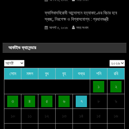
ফ্যাসিবাদবিরোধী আন্দোলনে হত্যাকাণ্ডের বিচার হবে
স্বচ্ছ, নিরপেক্ষ ও বিশ্বাসযোগ্য : প্রধানমন্ত্রী
আগস্ট ৫, ২০২৬
সময় সংবাদ
আর্কাইভ ক্যালেন্ডার
সোম
মঙ্গল
বুধ
বৃহ
শুক্র
শনি
রবি
১
২
৩
৪
৫
৬
৭
৮
৯
১০
১১
১২
১৩
১৪
১৫
১৬