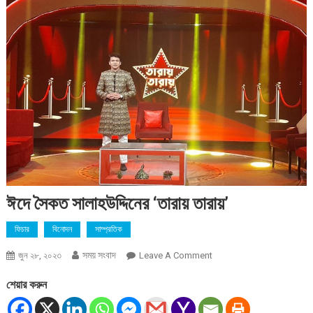
ঈদে সৈকত সালাহউদ্দিনের ‘তারায় তারায়’
ফিচার
বিনোদন
সাম্প্রতিক
সময় সংবাদ
On
জুন ২৮, ২০২৩
Leave A Comment
ঈদে
শেয়ার করুন
সৈকত
সালাহউদ্দিনের