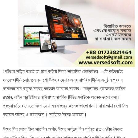
গেছিলো সত্যি বলতে তা মনে করিয়ে দিলো সাংবাদিক ছোটভাইরা। এই কাটছাটের
সময়েও টিভি চ্যানেলে বড় শো উপহার দেয়ার জন্য নাগরিক টিভির অনুষ্ঠান প্রধান
কামরুজ্জামান বাবুকে সবারই ধন্যবাদ জানানো দরকার। অনুষ্ঠানের প্রযোজক আসিফ
রহমান, লাইন প্রডিউসার নাবিলাসহ নাগরিক টিভির সবাইকে অনেক ভালোবাসা।
প্রত্যাবর্তনের শোতে অংশ নেয়া সবার জন্য অনেক ভালোবাসা। যারা আমার শো মিস
করতেন তাদের ও ভালোবাসা। সবাইকে ঈদের শুভেচ্ছা।
ঈদের দিন থেকে টানা সাতদিন অর্থাৎ ঈদের সপ্তম দিন পর্যন্ত রাত ১২টায় সৈকত
সালাহউদ্দিন ভিন্ন ভিন্ন তারকাদের নিয়ে হাজির হবেন নাগরিক টিভির পর্দায়। ঈদের