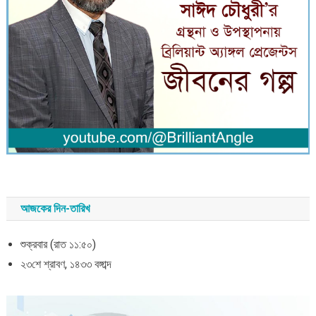
আজকের দিন-তারিখ
শুক্রবার (রাত ১১:৫০)
২৩শে শ্রাবণ, ১৪৩৩ বঙ্গাব্দ