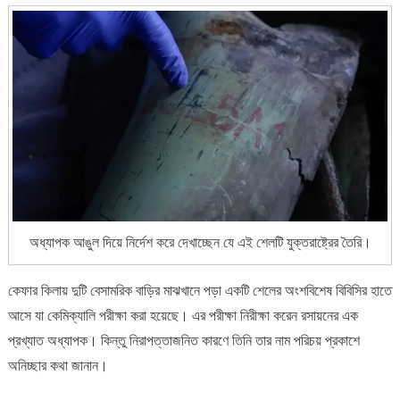
অধ্যাপক আঙুল দিয়ে নির্দেশ করে দেখাচ্ছেন যে এই শেলটি যুক্তরাষ্ট্রের তৈরি।
কেফার কিলায় দুটি বেসামরিক বাড়ির মাঝখানে পড়া একটি শেলের অংশবিশেষ বিবিসির হাতে
আসে যা কেমিক্যালি পরীক্ষা করা হয়েছে। এর পরীক্ষা নিরীক্ষা করেন রসায়নের এক
প্রখ্যাত অধ্যাপক। কিন্তু নিরাপত্তাজনিত কারণে তিনি তার নাম পরিচয় প্রকাশে
অনিচ্ছার কথা জানান।