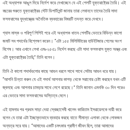
এই অধ্যাপক আঙুল দিয়ে নির্দেশ করে দেখাচ্ছেন যে এই শেলটি যুক্তরাষ্ট্রের তৈরি। এই
বছরের শুরুতে যুক্তরাষ্ট্রের স্টেট ডিপার্টমেন্ট জানায় তারা লেবাননে তাদের তৈরি সাদা
ফসফরাসের যুদ্ধাস্ত্রের অনৈতিক ব্যবহারের বিষয়টি তদন্ত করে দেখবে।
গ্যাস মাস্ক ও পরিপূর্ণ পিপিই পরে এই অধ্যাপক ধাতব শেলটির ভেতরে বিভিন্ন কালো
জমাট সব পদার্থের বিশ্লেষণ করেন। “এটা ১৫৫ মিলিমিটারের হাউইটজার শেলের অংশ
বিশেষ। আর এখানে লেখা এম৮২৫এ১ নির্দেশ করছে এটা সাদা ফসফরাস যুক্ত অস্ত্র এবং
এটা যুক্তরাষ্ট্রের তৈরি,” তিনি বলেন।
তিনি ঐ কালো পদার্থগুলোর কাছে আগুন ধরলে সাথে সাথে সেটায় আগুন ধরে যায়।
“আপনি চিন্তা করুন যে এই পদার্থ আপনার কাপড় থেকে সরানোর চেষ্টা করছেন যখন এটি
জ্বলছে এবং আপনার চামড়ার সাথে লেগে রয়েছে।” তিনি জানান এমনকি ৩০ দিন পরেও
এর ভেতরে সাদা ফসফরাসের অস্তিত্ব মেলে।
এই হামলার পর প্রথম সাড়া দেয়া স্বেচ্ছাসেবী খালেদ কারিতাম ইসরায়েলকে দায়ী করে
বলেন যে তারা এটা ইচ্ছাকৃতভাবে ব্যবহার করছে যাতে সীমান্ত এলাকা থেকে লোকজন
অন্যত্র সরে যায়। “আমাদের একটি চমৎকার গ্রামীণ জীবন ছিল, তারা আমাদের