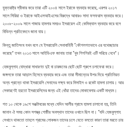
যুক্তরাষ্ট্র স্বীকার করে তারা এটি ২০০৪ সালে ইরাকে ব্যবহার করেছে, এরপর ২০১৭
সালে সিরিয়া ও ইরাকে আইএসআইএসের বিরুদ্ধে আবারও সাদা ফসফরাস ব্যবহার করে।
২০০৮-২০০৯ সালে গাজায় হামলার সময়ও ইসরায়েল এই কেমিক্যাল ব্যবহার করে বলে
বিভিন্ন প্রতিবেদনে জানা যায়।
কিন্তু জাতিসংঘ যখন বলে যে ইসরায়েলি সেনাবাহিনী “কৌশলগতভাবে এর যথেচ্ছাচার
করেছে” তখন ২০১৩ সালে আইডিএফ জানায় তারা “খুব শিগগিরই এটি সরিয়ে নেবে”।
হেজবুল্লাহ যোদ্ধারা সাধারণত দুই বা চারজনের ছোট ছোট গ্রুপে চলাফেরা করে।
জঙ্গলকে তারা আড়াল হিসেবে ব্যবহার করে এবং তারা সীমান্তের উপর দিয়ে প্রতিনিয়ত
অন্য প্রান্তে থাকা ইসরায়েলি সেনাদের লক্ষ্য করে মিসাইল ও রকেট হামলা চালায়। আর
সেকারণেই হয়তো ইসরায়েলিদের জন্য এই ধোঁয়া তাদের মোকাবেলার একটি মাধ্যম।
গত ১০ থেকে ১৯শে অক্টোবরের মধ্যে যেদিন আলীর গ্রামে হামলা চালানো হয়, তিনি
জানান ঐ সময় কোন সশস্ত্র গোষ্ঠীর অবস্থান তাদের ওখানে ছিল না। “যদি হেজবুল্লাহ
সেখানে থাকতো তাহলে গ্রামের লোকজন তাদের চলে যেতে বলতো কারণ তারা মরতে চায়