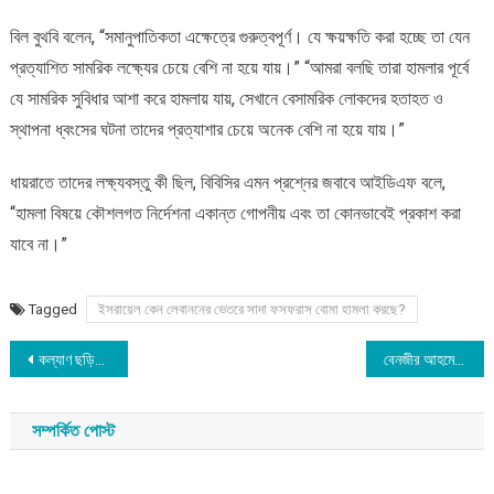
বিল বুথবি বলেন, “সমানুপাতিকতা এক্ষেত্রে গুরুত্বপূর্ণ। যে ক্ষয়ক্ষতি করা হচ্ছে তা যেন
প্রত্যাশিত সামরিক লক্ষ্যের চেয়ে বেশি না হয়ে যায়।” “আমরা বলছি তারা হামলার পূর্বে
যে সামরিক সুবিধার আশা করে হামলায় যায়, সেখানে বেসামরিক লোকদের হতাহত ও
স্থাপনা ধ্বংসের ঘটনা তাদের প্রত্যাশার চেয়ে অনেক বেশি না হয়ে যায়।”
ধায়রাতে তাদের লক্ষ্যবস্তু কী ছিল, বিবিসির এমন প্রশ্নের জবাবে আইডিএফ বলে,
“হামলা বিষয়ে কৌশলগত নির্দেশনা একান্ত গোপনীয় এবং তা কোনভাবেই প্রকাশ করা
যাবে না।”
Tagged
ইসরায়েল কেন লেবাননের ভেতরে সাদা ফসফরাস বোমা হামলা করছে?
Post
কল্যাণ ছড়িয়ে দিন, কাল আর নাও আসতে পারে : মুফতি মেনক
বেনজীর আহমেদের দুর্নীতির অনুসন্ধান চেয়ে হাইকোর্টে রিট
navigation
সম্পর্কিত পোস্ট