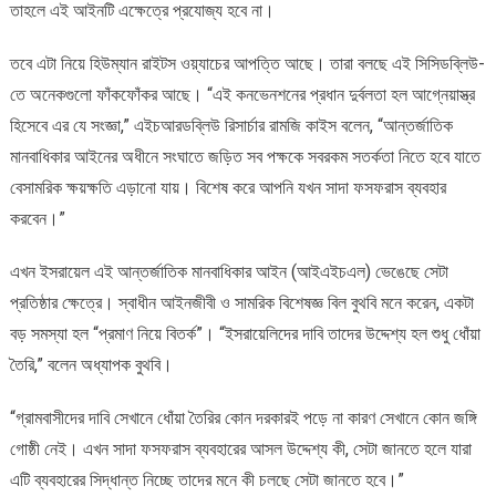
তাহলে এই আইনটি এক্ষেত্রে প্রযোজ্য হবে না।
তবে এটা নিয়ে হিউম্যান রাইটস ওয়্যাচের আপত্তি আছে। তারা বলছে এই সিসিডব্লিউ-
তে অনেকগুলো ফাঁকফোঁকর আছে। “এই কনভেনশনের প্রধান দুর্বলতা হল আগ্নেয়াস্ত্র
হিসেবে এর যে সংজ্ঞা,” এইচআরডব্লিউ রিসার্চার রামজি কাইস বলেন, “আন্তর্জাতিক
মানবাধিকার আইনের অধীনে সংঘাতে জড়িত সব পক্ষকে সবরকম সতর্কতা নিতে হবে যাতে
বেসামরিক ক্ষয়ক্ষতি এড়ানো যায়। বিশেষ করে আপনি যখন সাদা ফসফরাস ব্যবহার
করবেন।”
এখন ইসরায়েল এই আন্তর্জাতিক মানবাধিকার আইন (আইএইচএল) ভেঙেছে সেটা
প্রতিষ্ঠার ক্ষেত্রে। স্বাধীন আইনজীবী ও সামরিক বিশেষজ্ঞ বিল বুথবি মনে করেন, একটা
বড় সমস্যা হল “প্রমাণ নিয়ে বিতর্ক”। “ইসরায়েলিদের দাবি তাদের উদ্দেশ্য হল শুধু ধোঁয়া
তৈরি,” বলেন অধ্যাপক বুথবি।
“গ্রামবাসীদের দাবি সেখানে ধোঁয়া তৈরির কোন দরকারই পড়ে না কারণ সেখানে কোন জঙ্গি
গোষ্ঠী নেই। এখন সাদা ফসফরাস ব্যবহারের আসল উদ্দেশ্য কী, সেটা জানতে হলে যারা
এটি ব্যবহারের সিদ্ধান্ত নিচ্ছে তাদের মনে কী চলছে সেটা জানতে হবে।”