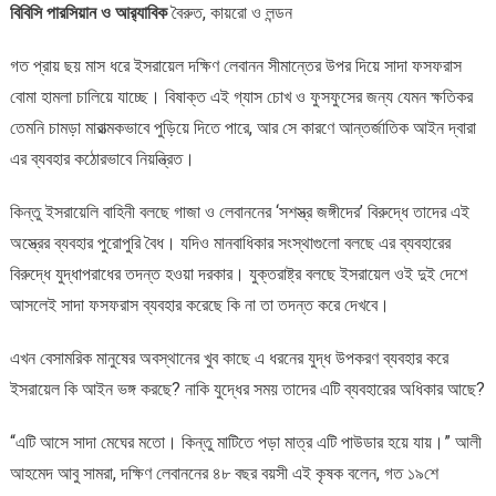
বিবিসি পারসিয়ান ও আর‍্যাবিক
বৈরুত, কায়রো ও লন্ডন
সাদা
ফসফরাস
গত প্রায় ছয় মাস ধরে ইসরায়েল দক্ষিণ লেবানন সীমান্তের উপর দিয়ে সাদা ফসফরাস
বোমা
হামলা
বোমা হামলা চালিয়ে যাচ্ছে। বিষাক্ত এই গ্যাস চোখ ও ফুসফুসের জন্য যেমন ক্ষতিকর
করছে?
তেমনি চামড়া মারাত্মকভাবে পুড়িয়ে দিতে পারে, আর সে কারণে আন্তর্জাতিক আইন দ্বারা
এর ব্যবহার কঠোরভাবে নিয়ন্ত্রিত।
কিন্তু ইসরায়েলি বাহিনী বলছে গাজা ও লেবাননের ‘সশস্ত্র জঙ্গীদের’ বিরুদ্ধে তাদের এই
অস্ত্রের ব্যবহার পুরোপুরি বৈধ। যদিও মানবাধিকার সংস্থাগুলো বলছে এর ব্যবহারের
বিরুদ্ধে যুদ্ধাপরাধের তদন্ত হওয়া দরকার। যুক্তরাষ্ট্র বলছে ইসরায়েল ওই দুই দেশে
আসলেই সাদা ফসফরাস ব্যবহার করেছে কি না তা তদন্ত করে দেখবে।
এখন বেসামরিক মানুষের অবস্থানের খুব কাছে এ ধরনের যুদ্ধ উপকরণ ব্যবহার করে
ইসরায়েল কি আইন ভঙ্গ করছে? নাকি যুদ্ধের সময় তাদের এটি ব্যবহারের অধিকার আছে?
“এটি আসে সাদা মেঘের মতো। কিন্তু মাটিতে পড়া মাত্র এটি পাউডার হয়ে যায়।” আলী
আহমেদ আবু সামরা, দক্ষিণ লেবাননের ৪৮ বছর বয়সী এই কৃষক বলেন, গত ১৯শে