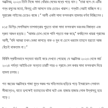
অক্টোবর, ২০২৩ তিনি নিজে সাদা ধোঁয়ার মেঘের মধ্যে পড়ে যান। “তারা বলে যে এটির
গন্ধ রসুনের মতো, কিন্তু এটা আসলে তার চেয়েও খারাপ। গন্ধটা নেয়াই যাচ্ছিল না।
সুয়ারেজ লাইনের চেয়েও বাজে।” আলী একটা সাদা ফসফরাস হামলার বর্ণনা দিচ্ছিলেন।
৮১৫ ডিগ্রি সেলসিয়াস তাপমাত্রায় পুড়তে থাকা সাদা ফসফরাস ভয়ংকর বিষাক্ত এবং
দ্রুত আগুন ছড়ায়। “আমার চোখ থেকে পানি পড়তে শুরু করে,” বলছিলেন ধায়রা গ্রামের
আলী, “যদি আমরা তখন ভেজা কাপড়ে নাক ও মুখ না চেপে ধরতাম তাহলে হয়তো আজ
বেঁচেই থাকতাম না।”
বিবিসি স্বাধীনভাবে সত্যতা যাচাই করে দেখতে পেয়েছে যে অক্টোবর ২০২৩ থেকে মার্চ
২০২৪ পর্যন্ত আইডিএফ অন্তত চারটি শহর ও গ্রামে বেশ কবার সাদা ফসফরাস দিয়ে
হামলা চালায়।
গত বছরের অক্টোবরে গাজা যুদ্ধ শুরুর পর সহিংসতার ছড়িয়ে পড়ে ইসরায়েল-লেবানন
সীমান্তেও, যাতে দুপক্ষেই হতাহতের ঘটনা ঘটে এবং হাজার হাজার লোক উদ্বাস্তু হয়ে
পড়ে।