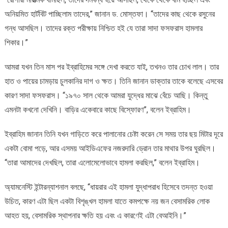
অনিয়মিত হার্টবিট পাচ্ছিলাম তাদের,” জানান ড. মোস্তফা। “তাদের কাছ থেকে রসুনের
গন্ধ আসছিল। তাদের রক্ত পরীক্ষায় নিশ্চিত হই যে তারা সাদা ফসফরাস হামলার
শিকার।”
আমরা যখন তিন মাস পর ইব্রাহিমের সঙ্গে দেখা করতে যাই, তখনও তার চোখ লাল। তার
হাত ও পায়ের চামড়ায় চুলকানির দাগ ও ক্ষত। তিনি জানান ডাক্তার তাকে বলেছে এসবের
কারণ সাদা ফসফরাস। “১৯৭০ সাল থেকে আমরা যুদ্ধের মাঝে বেঁচে আছি। কিন্তু
এমনটা কখনো দেখিনি। বাড়ির একেবারে কাছে বিস্ফোরণ”, বলেন ইব্রাহিম।
ইব্রাহিম জানান তিনি যখন গাড়িতে করে পালানোর চেষ্টা করেন সে সময় তার ছয় মিটার দূরে
একটা বোমা পড়ে, আর এসময় আইডিএফের নজরদারি ড্রোন তার মাথার উপর ঘুরছিল।
“তারা আমাদের দেখছিল, তারা এলোমেলোভাবে হামলা করছিল,” বলেন ইব্রাহিম।
অ্যামনেস্টি ইন্টারন্যাশনাল বলছে, “ধায়রার এই হামলা যুদ্ধাপরাধ হিসেবে তদন্ত হওয়া
উচিত, কারণ এটা ছিল একটা বিশৃঙ্খল হামলা যাতে কমপক্ষে নয় জন বেসামরিক লোক
আহত হয়, বেসামরিক স্থাপনার ক্ষতি হয় এবং এ কারণেই এটা বেআইনি।”