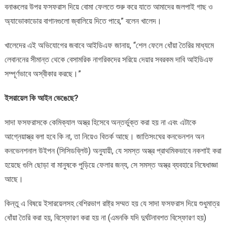
বনাঞ্চলের উপর ফসফরাস দিয়ে বোমা ফেলতে শুরু করে যাতে আমাদের জলপাই গাছ ও
অ্যাভোকাডোর বাগানগুলো জ্বালিয়ে দিতে পারে,” বলেন খালেদ।
খালেদের এই অভিযোগের জবাবে আইডিএফ জানায়, “শেল ফেলে ধোঁয়া তৈরির মাধ্যমে
লেবাননের সীমান্ত থেকে বেসামরিক নাগরিকদের সরিয়ে দেয়ার সবরকম দাবি আইডিএফ
সম্পূর্ণভাবে অস্বীকার করছে।”
ইসরায়েল কি আইন ভেঙেছে?
সাদা ফসফরাসকে কেমিক্যাল অস্ত্র হিসেবে অন্তর্ভুক্ত করা হয় না এবং এটাকে
আগ্নেয়াস্ত্র বলা হবে কি না, তা নিয়েও বিতর্ক আছে। জাতিসংঘের কনভেনশন অন
কনভেনশনাল উইপন (সিসিডব্লিউ) অনুযায়ী, যে সমস্ত অস্ত্র প্রাথমিকভাবে নকশাই করা
হয়েছে গুলি ছোড়া বা মানুষকে পুড়িয়ে ফেলার জন্য, সে সমস্ত অস্ত্র ব্যবহারে নিষেধাজ্ঞা
আছে।
কিন্তু এ বিষয়ে ইসারয়েলসহ বেশিরভাগ রাষ্ট্র সম্মত হয় যে সাদা ফসফরাস দিয়ে শুধুমাত্র
ধোঁয়া তৈরি করা হয়, বিস্ফোরণ করা হয় না (এমনকি যদি দুর্ঘটনাবশত বিস্ফোরণ হয়)