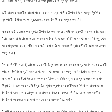
না,” আলী বলেন, “সেখানে কোন হেজবুল্লাহর অস্তিত্ব ছিল না।”
এই হামলার সময়টায় ধায়রা গ্রামে কোন সশস্ত্র গোষ্ঠীর উপস্থিতি বা অনুপস্থিতির
ব্যাপারটা বিবিসির পক্ষে স্বতন্ত্রভাবে ভেরিফাই করা সম্ভব হয় নি।
ধায়রায় এই হামলার পর প্রথম উপস্থিত হন স্বেচ্ছাসেবী স্বাস্থ্যকর্মী খালেদ কারিতেম।
“যারা জ্ঞান হারিয়েছিল আমরা তাদের সরিয়ে নিতে শুরু করি,” বলেন খালেদ। কিন্তু যখন
আক্রান্তদের কাছে পৌঁছানোর চেষ্টা করা হচ্ছিল সেসময় উদ্ধারকর্মীরাই আগুনের মধ্যে
পড়ে যান।
“তারা তিনটি বোমা ছুঁড়েছিল, হয় সেটা উদ্ধারকাজে বাধা দেয়ার জন্য অথবা ভয়ের একটা
পরিবেশ তৈরির জন্য”, জানান খালেদ। খালেদের মনে পড়ে সেদিন তিনি অন্তত নয়
জনকে টায়ারের ইতালিয়ান হাসপাতালে নিতে পেরেছিলেন, যার মধ্যে একজন তার বাবা
ইব্রাহিম। ৬৫ বছর বয়সী ইব্রাহিম, শ্বাস-প্রশ্বাসের জটিলতায় তিনদিন হাসপাতালে
চিকিৎসা নেন। তার ডাক্তার মোহাম্মদ মোস্তফা বলেন, তিনি এমন অনেক রোগীর
চিকিৎসা করেছেন যারা সাদা ফসফরাসের সংস্পর্শে এসেছিল।
“রোগীরা মারাত্মক ঘামছিল, তাদের দমবন্ধ হয়ে আসছিল, থেকে থেকে বমি হচ্ছিল এবং