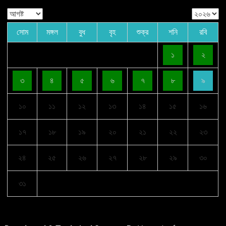
সোম
মঙ্গল
বুধ
বৃহ
শুক্র
শনি
রবি
১
২
৩
৪
৫
৬
৭
৮
৯
১০
১১
১২
১৩
১৪
১৫
১৬
১৭
১৮
১৯
২০
২১
২২
২৩
২৪
২৫
২৬
২৭
২৮
২৯
৩০
৩১