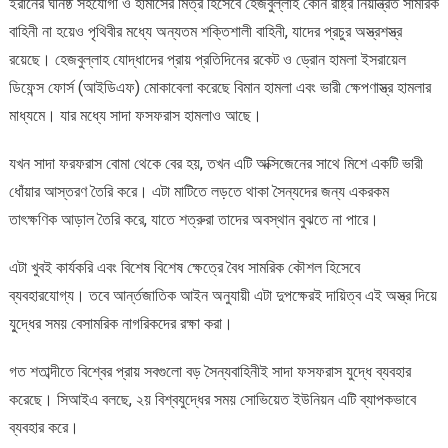
ইরানের ঘনিষ্ঠ সহযোগী ও হামাসের মিত্র হিসেবে হেজবুল্লাহ কোন রাষ্ট্র নিয়ন্ত্রিত সামরিক
বাহিনী না হয়েও পৃথিবীর মধ্যে অন্যতম শক্তিশালী বাহিনী, যাদের প্রচুর অস্ত্রশস্ত্র
রয়েছে। হেজবুল্লাহ যোদ্ধাদের প্রায় প্রতিদিনের রকেট ও ড্রোন হামলা ইসরায়েল
ডিফেন্স ফোর্স (আইডিএফ) মোকাবেলা করেছে বিমান হামলা এবং ভারী ক্ষেপণাস্ত্র হামলার
মাধ্যমে। যার মধ্যে সাদা ফসফরাস হামলাও আছে।
যখন সাদা ফরফরাস বোমা থেকে বের হয়, তখন এটি অক্সিজেনের সাথে মিশে একটি ভারী
ধোঁয়ার আস্তরণ তৈরি করে। এটা মাটিতে লড়তে থাকা সৈন্যদের জন্য একরকম
তাৎক্ষণিক আড়াল তৈরি করে, যাতে শত্রুরা তাদের অবস্থান বুঝতে না পারে।
এটা খুবই কার্যকরি এবং বিশেষ বিশেষ ক্ষেত্রে বৈধ সামরিক কৌশল হিসেবে
ব্যবহারযোগ্য। তবে আর্ন্তজাতিক আইন অনুযায়ী এটা দুপক্ষেরই দায়িত্ব এই অস্ত্র দিয়ে
যু্দ্ধের সময় বেসামরিক নাগরিকদের রক্ষা করা।
গত শতাব্দীতে বিশ্বের প্রায় সবগুলো বড় সৈন্যবাহিনীই সাদা ফসফরাস যুদ্ধে ব্যবহার
করেছে। সিআইএ বলছে, ২য় বিশ্বযুদ্ধের সময় সোভিয়েত ইউনিয়ন এটি ব্যাপকভাবে
ব্যবহার করে।