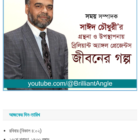
আজকের দিন-তারিখ
রবিবার (বিকাল ৪:০২)
২৫শে শ্রাবণ, ১৪৩৩ বঙ্গাব্দ