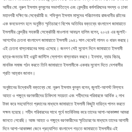
আমীর মো. নূরুল ইসলাম বুলবুলের সভাপতিত্বে এবং কেন্দ্রীয় কর্মপরিষদের সদস্য ও ঢাকা
মহানগরী দক্ষিণের সেক্রেটারী ড. শফিকুল ইসলাম মাসুদের পরিচালনায় রাজধানীর পল্টনের
এক কনভেনশন হলে অনুষ্ঠিত স্মৃতিচারণে বিশেষ অতিথির বক্তব্যে বাংলাদেশ জামায়াতে
ইসলামীর কেন্দ্রীয় সহকারী সেক্রেটারী মাওলানা আবদুল হালিম বলেন, ২০২৪ এর জুলাই-
আগস্টের চেতনা বাংলাদেশ জামায়াতে ইসলামী ১৯৪১ সাল থেকেই লালন ও ধারন করছে।
এই চেতনা বাস্তবায়নের সময় এসেছে। জনগণ সেই সুযোগ দিলে জামায়াতে ইসলামী
ছাত্র-জনতার উই ওয়ান্ট জাস্টিস স্লোগান বাস্তবায়ন করবে। ইনসাফ, ন্যায় বিচার,
মানবিক সমাজ গঠন করতে তিনি জামায়াতে ইসলামীকে একবার সুযোগ দিতে দেশবাসীর
প্রতি আহ্বান জানান।
অনুষ্ঠানের উদ্বোধনী বক্তব্যে মো. নূরুল ইসলাম বুলবুল বলেন, জুলাই-আগস্ট বিপ্লবে
আহত ও পঙ্গুত্ব বরণকারীদের চিকিৎসা সহয়তা এবং শহীদদের পরিবারকে আর্থিক ২ লাখ
টাকা করে সহযোগিতা প্রদানের মাধ্যমে জামায়াতে ইসলামী কিছুটা দায়িত্ব পালন করতে
সক্ষম হয়েছে। শহীদ পরিবারদের সাথে পূর্বে মতবিনিময় করে তাদের আশা-আকাঙ্ক্ষা আমরা
জানতে পেরেছি। আজ আহত ও পঙ্গুত্ব বরণকারীদের স্মৃতিচারণের মাধ্যমে তাদের আগামী
দিনে আশা-আকাঙ্ক্ষা জেনে প্রত্যাশিত বাংলাদেশ গড়তে জামায়াতে ইসলামীর এই