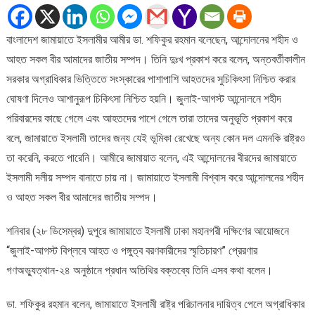
ও
আহত
বাংলাদেশ জামায়াতে ইসলামীর আমীর ডা. শফিকুর রহমান বলেছেন, আন্দোলনের শহীদ ও
সকল
আহত সকল বীর আমাদের জাতীয় সম্পদ। তিনি দুঃখ প্রকাশ করে বলেন, অন্তবর্তীকালীন
বীর
আমাদের
সরকার অগ্রাধিকার ভিত্তিতে সংস্কারের পাশাপাশি আহতদের সুচিকিৎসা নিশ্চিত করার
জাতীয়
ঘোষণা দিলেও আশানুরূপ চিকিৎসা নিশ্চিত হয়নি। জুলাই-আগস্ট আন্দোলনে শহীদ
সম্পদ
পরিবারদের কাছে গেলে এবং আহতদের পাশে গেলে তারা তাদের অনুভূতি প্রকাশ করে
:
বলে, জামায়াতে ইসলামী তাদের জন্য যেই ভূমিকা রেখেছে অন্য কোন দল এমনকি রাষ্ট্রও
ডা.
শফিকুর
তা করেনি, করতে পারেনি। আমীরে জামায়াত বলেন, এই আন্দোলনের বীরদের জামায়াতে
রহমান
ইসলামী দলীয় সম্পদ বানাতে চায় না। জামায়াতে ইসলামী বিশ্বাস করে আন্দোলনের শহীদ
ও আহত সকল বীর আমাদের জাতীয় সম্পদ।
শনিবার (২৮ ডিসেম্বর) দুপুরে জামায়াতে ইসলামী ঢাকা মহানগরী দক্ষিণের আয়োজনে
“জুলাই-আগস্ট বিপ্লবে আহত ও পঙ্গুত্ব বরণকারীদের স্মৃতিচারণ” প্রেরণার
গণঅভ্যুত্থান-২৪ অনুষ্ঠানে প্রধান অতিথির বক্তব্যে তিনি এসব কথা বলেন।
ডা. শফিকুর রহমান বলেন, জামায়াতে ইসলামী রাষ্ট্র পরিচালনার দায়িত্ব পেলে অগ্রাধিকার