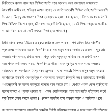
ভিত্তিতে প্রথম কাজ হবে শিক্ষিত জাতি গঠন উল্লেখ করে বাংলাদেশ জামায়াতে
ইসলামীর আমীর ডা. শফিকুর রহমান বলেন, যে জাতি যতবেশি শিক্ষিত সেই জাতি ততবেশি
উন্নত। কিন্তু বাংলাদেশের শিক্ষা ব্যবস্থাকে ধ্বংস করা হয়েছে। বিগত সরকারের তৈরি
শিক্ষানীতিতে কিশোর গ্যাং, চাঁদাবাজ, সন্ত্রাসী তৈরী হয়েছে। যেই শিক্ষা মানুষকে মানবিক
ও আদর্শবান করে না, সেটি কখনো শিক্ষা হতে পারে না।
তিনি আরো বলেন, মিডিয়ার মাধ্যমে জাতি জানতে পারছে, শেখ হাসিনা তিন বাহিনীর
প্রধানদের গণভবনে ডেকে নিদের্শ দিয়েছে যত মানুষ মারার দরকার হয় মারতে। তুব তার
ক্ষমতার গদি লাগবে, রাখতে হবে। মানুষ যখন মনুষ্যত্ব হারিয়ে ফেলে তখনই এমন
অমানবিক কথা বলতে পারে, নিদের্শ দিতে পারে। এক ব্যক্তি বা এক দলের ক্ষমতায়
অতিতের সব সরকারকে হিংস্র করে তুলেছে। তারা ক্ষমতার লিপ্সায় মানুষ হত্যা করেছে।
জামায়াতে ইসলামী এক ব্যক্তি বা এক দলের ক্ষমতায় বিশ্বাসী নয়। জামায়াতে ইসলামী
গণতন্ত্রকামী সব দলের সমন্বয়ে সরকার গঠন করতে চায়। যেখানে একক কোন ব্যক্তি বা
দলের ক্ষমতা ও প্রভাব থাকবে না। এমন একটি সরকার গঠন হলে জাতি সত্যিকার অর্থে
স্বাধীনতা ভোগ করতে পারবে। একজন নাগরিক তার প্রাপ্য মর্যাদা ও অধিকার পাবে।
বাংলাদেশ জামায়াতে ইসলামীর কেন্দ্রীয় নির্বাহী পরিষদের সদস্য ও ঢাকা মহানগরী দক্ষিণের