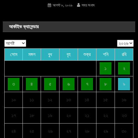
আগস্ট ৮, ২০২৬
সময় সংবাদ
আর্কাইভ ক্যালেন্ডার
সোম
মঙ্গল
বুধ
বৃহ
শুক্র
শনি
রবি
১
২
৩
৪
৫
৬
৭
৮
৯
১০
১১
১২
১৩
১৪
১৫
১৬
১৭
১৮
১৯
২০
২১
২২
২৩
২৪
২৫
২৬
২৭
২৮
২৯
৩০