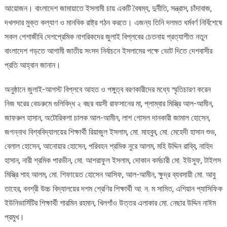
আয়োজন। বাংলাদেশ জামায়াতে ইসলামী চায় একটি বৈষম্য, দুর্নীতি, সন্ত্রাস, চাঁদাবাজ,
দখলদার মুক্ত কল্যাণ ও মানবিক রাষ্ট্র গঠন করতে। এজন্য তিনি দলমত ধর্মবর্ণ নির্বিশেষে
সকল পেশাজীবি দেশপ্রেমিক নাগরিকদের জুলাই বিপ্লবের চেতনায় প্রত্যাশীত নতুন
বাংলাদেশ গড়তে আগামী জাতীয় সংসদ নির্বাচনে ইসলামের পক্ষে ভোট দিতে দেশবাসীর
প্রতি আহ্বান জানান।
অনুষ্ঠানে জুলাই-আগস্ট বিপ্লবে আহত ও পঙ্গুত্ব বরণকারীদের মধ্যে স্মৃতিচারণ করেন
নিজ ঘরের বেডরুমে গুলিবিদ্ধ ২ বছর বয়সী রাফসানের মা, প্লাম্বার মিস্ত্রি আল-আমীন,
জাফরুল হাসান, অটোরিকশা চালক আল-আমীন, লাশ গোসল দানকারী জামাল হোসেন,
জগন্নাথ বিশ্ববিদ্যালয়ের শিক্ষার্থী রিয়াজুল ইসলাম, মো. মাহবুব, মো. মেহেদী হাসান শুভ,
বেলাল হোসেন, আনোয়ার হোসেন, পরিবহন শ্রমিক নুরে আলম, মহি উদ্দিন রাব্বি, নাহিদ
হাসান, নারী শ্রমিক পারভীন, মো. আশরাফুল ইসলাম, দোকান কর্মচারী মো. ইউসুফ, টাইলস
মিস্ত্রি শাহ আলম, মো. শিফায়েত হোসেন আসিফ, আল-আমীন, ক্ষুদ্র ব্যবসায়ী মো. আবু
তাহের, বনশ্রী উচ্চ বিদ্যালয়ের দশম শ্রেণির শিক্ষার্থী আ. ন. ম সামিত, এশিয়ান প্যাসিফিক
ইউনিভার্সিটির শিক্ষার্থী শারমিন রহমান, খিলগাঁও উত্তর এলাকার মো. নেছার উদ্দিন নাঈম
প্রমুখ।