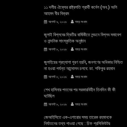
১১ দলীয় ঐক্যের রাষ্ট্রপতি প্রার্থী কর্নেল (অব.) অলি
আহমদ বীর বিক্রম
আগস্ট ৯, ২০২৬
সময় সংবাদ
জুলাই বিপ্লবের দ্বিতীয় বার্ষিকীতে লন্ডনে বিপ্লব সমাবেশ
ও নান্দনিক সাংস্কৃতিক অনুষ্ঠান
আগস্ট ৮, ২০২৬
সময় সংবাদ
জুলাইয়ের প্রত্যাশা পূরণ হয়নি, জনগণের অধিকার নিশ্চিত
না হওয়া পর্যন্ত আন্দোলন চলবে: ডা. শফিকুর রহমান
আগস্ট ৮, ২০২৬
সময় সংবাদ
শেখ হাসিনার পতনের পর সরকারবিহীন তিনদিন কী কী
ঘটেছিল
আগস্ট ৮, ২০২৬
সময় সংবাদ
জেআইসিতে এক-এগারোর সময় তারেক রহমানকে
নির্যাতনের তথ্য পাওয়া গেছে : চিফ প্রসিকিউটর