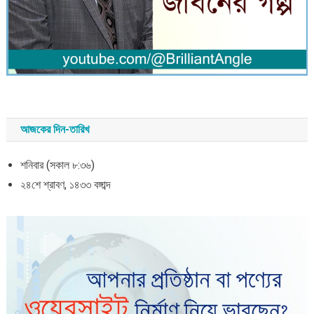
আজকের দিন-তারিখ
শনিবার (সকাল ৮:৩৬)
২৪শে শ্রাবণ, ১৪৩৩ বঙ্গাব্দ