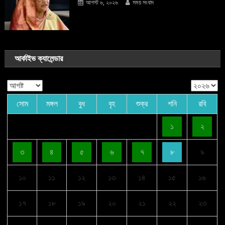
আগস্ট ৬, ২০২৬
সময় সংবাদ
আর্কাইভ ক্যালেন্ডার
সোম
মঙ্গল
বুধ
বৃহ
শুক্র
শনি
রবি
১
২
৩
৪
৫
৬
৭
৮
৯
১০
১১
১২
১৩
১৪
১৫
১৬
১৭
১৮
১৯
২০
২১
২২
২৩