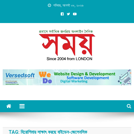
Skip
শনিবার, আগস্ট ০৮, ২০২৬
to
content
Daily Shomoy, Since 2004
from LONDON
TAG:
হিরোশিমায় সাক্ষাৎ করছে বাইডেন-জেলেনস্কি