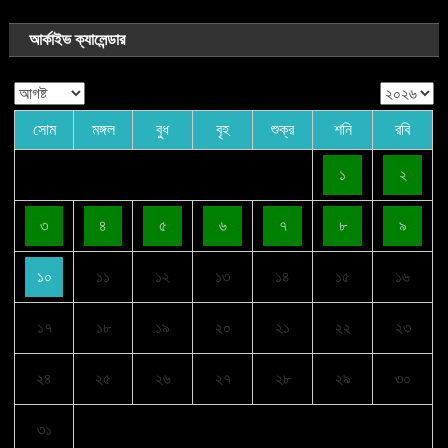
আর্কাইভ ক্যালেন্ডার
সোম
মঙ্গল
বুধ
বৃহ
শুক্র
শনি
রবি
১
২
৩
৪
৫
৬
৭
৮
৯
১০
১১
১২
১৩
১৪
১৫
১৬
১৭
১৮
১৯
২০
২১
২২
২৩
২৪
২৫
২৬
২৭
২৮
২৯
৩০
৩১