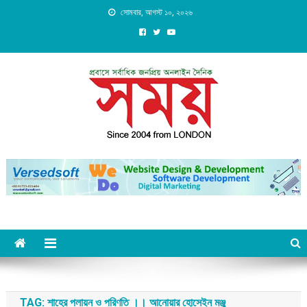
Skip
সোমবার, আগস্ট ১০, ২০২৬
to
content
Daily Shomoy, Since 2004
from LONDON
TAG:
শাহের পলায়ন ও পরিণতি ।। আনোয়ার হোসেইন মঞ্জু