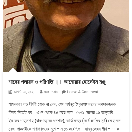
শাহের পলায়ন ও পরিণতি ।। আনোয়ার হোসেইন মঞ্জু
On
আগস্ট ১৩, ২০২৪
সময় সংবাদ
Leave A Comment
শাহের
শাসনকাল যত দীর্ঘই হোক না কেন, শেষ পর্যন্ত স্বৈরশাসকদের অপমানজনক
পলায়ন
বিদায় নিতেই হয়। এখন থেকে ৪৫ বছর আগে ১৯৭৯ সালের ১৬ জানুযারি
ও
পরিণতি
ইরানের শাহানশাহ (বাদশাহদের বাদশাহ), আর্যমেহের (আর্য জাতির সূর্য) মোহাম্মদ
।।
রেজা পাহলবীকে গণবিপ্লবের মুখে পালাতে হয়েছিল। সাম্রাজ্যের শীর্ষ পদ এবং