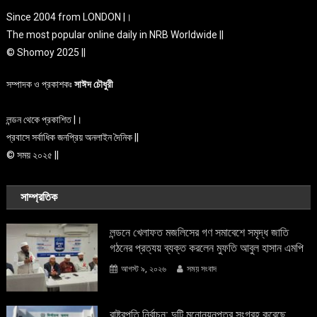
Since 2004 from LONDON |।
The most popular online daily in NRB Worldwide ||
© Shomoy 2025 ||
সম্পাদক ও প্রকাশকঃ
সাঈদ চৌধুরী
লন্ডন থেকে প্রকাশিত |।
প্রবাসে সর্বাধিক জনপ্রিয় অনলাইন দৈনিক ||
© সময় ২০২৫ ||
সাম্প্রতিক
লন্ডনে খেলাফত মজলিসের গণ সমাবেশে সমৃদ্ধ জাতি
গঠনের প্রত্যয় ব্যক্ত করলেন মুফতি আবুল হাসান এমপি
আগস্ট ৯, ২০২৬
সময় সংবাদ
রাষ্ট্রপতি নির্বাচন: দুটি মনোনয়নপত্র সংগ্রহ করেছে