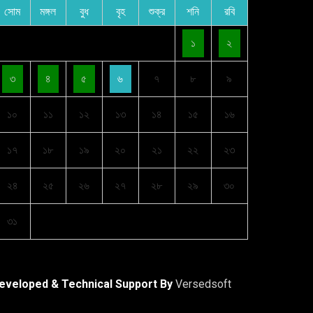
সোম
মঙ্গল
বুধ
বৃহ
শুক্র
শনি
রবি
১
২
৩
৪
৫
৬
৭
৮
৯
১০
১১
১২
১৩
১৪
১৫
১৬
১৭
১৮
১৯
২০
২১
২২
২৩
২৪
২৫
২৬
২৭
২৮
২৯
৩০
৩১
eveloped & Technical Support By
Versedsoft