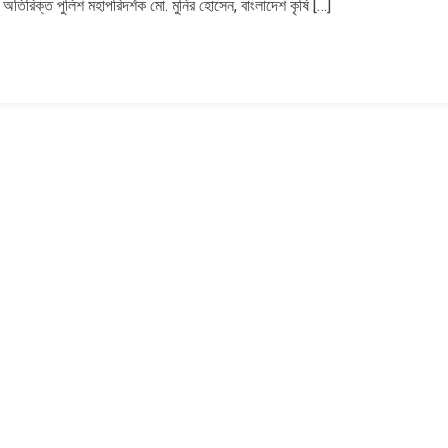
ত অতিরিক্ত পুলিশ মহাপরিদর্শক মো. মুনির হোসেন, বাংলাদেশ কৃষি […]