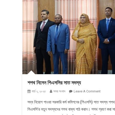
শপথ নিলেন পিএসসির সাত সদস্য
On
মার্চ ২, ২০২৫
সময় সংবাদ
Leave A Comment
শপথ
সদ্য নিয়োগ পাওয়া সরকারি কর্ম কমিশনের (পিএসসি) সাত সদস্য শপথ
নিলেন
পিএসসি’র নতুন সদস্যদের শপথ বাক্য পাঠ করান। শপথ গ্রহণ করা সা
পিএসসির
সাত