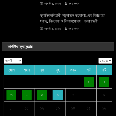
আগস্ট ৫, ২০২৬
সময় সংবাদ
ফ্যাসিবাদবিরোধী আন্দোলনে হত্যাকাণ্ডের বিচার হবে
স্বচ্ছ, নিরপেক্ষ ও বিশ্বাসযোগ্য : প্রধানমন্ত্রী
আগস্ট ৫, ২০২৬
সময় সংবাদ
আর্কাইভ ক্যালেন্ডার
সোম
মঙ্গল
বুধ
বৃহ
শুক্র
শনি
রবি
১
২
৩
৪
৫
৬
৭
৮
৯
১০
১১
১২
১৩
১৪
১৫
১৬