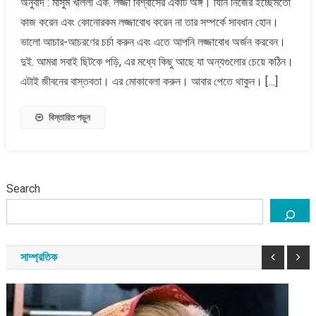
অনুবাদ : মাসুম খলিলী এক. লজ্জা বিশ্বাসের একটি অঙ্গ। যিনি নিজের ইচ্ছেমতো
না
কাজ করেন এবং কোনোরকম লজ্জাবোধ করেন না তার সম্পর্কে সাবধান হোন।
করা
লোক
ভালো আচার-আচরণের চর্চা করুন এবং এতে আপনি লজ্জাবোধ অর্জন করবেন।
থেকে
দুই. আমরা সবাই ছিটকে পড়ি, এর মধ্যে কিছু আছে যা অন্যগুলোর চেয়ে কঠিন।
সাবধান
এটাই জীবনের বাস্তবতা। এর মোকাবেলা করুন। আবার পেতে থাকুন। […]
:
মুফতি
বিস্তারিত পড়ুন
মেনক
Search
সাম্প্রতিক