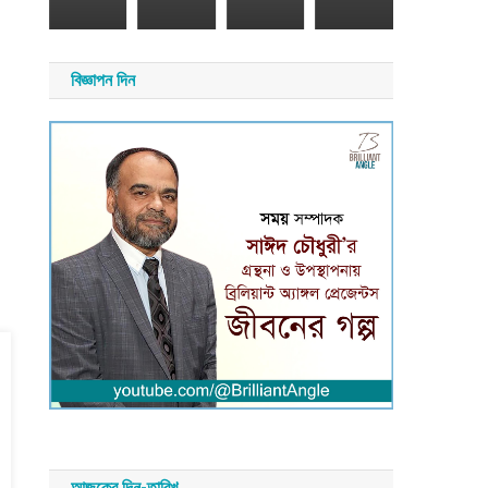
য়
াদ
সময়
সংবাদ
বিজ্ঞাপন দিন
আজকের দিন-তারিখ