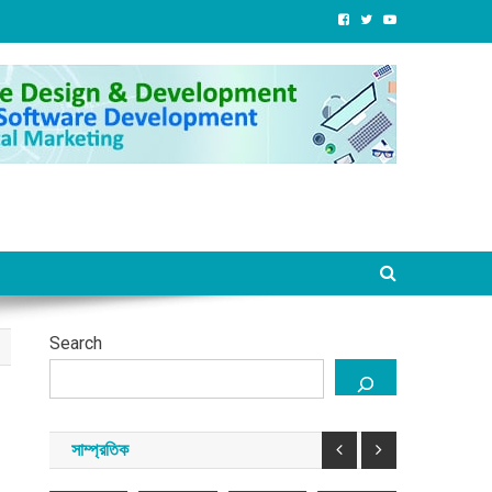
কিশোর-
পালনে
এন্ড
রলেও
সাম্প্রতিক
তরুণ
সৌদি
রিসোর্ট
বদ্দশায়
শিক্ষার্থীদের
আরব
দেশের
চাঁদাবাজদের
্পত্তি
জন্য
গেছেন
পর্যটন
দখলে:
াগ
ফ্রি
ইমাম
খাতকে
সালিশে
রতে
এশিয়া
জিসিএসই
ও
জনপ্রিয়
হাজির
রবেন
বাংলাদেশ
ভাষা
টিভি
করতে
হয়নি
বা-
কোর্স
উপস্থাপক
কাজ
মুন্না
শেখ
,
চালু
শাইখ
করেছে
ও
হাসিনাকে
ুন
করেছে
আবু
সরকার
তার
নিয়ে
শোধনীর
টাওয়ার
সাঈদ
:
সন্ত্রাসী
কি
লে
হ্যামলেটস
আনসারী
পর্যটনমন্ত্রী
চক্র
দিল্লির
অস্বস্তি
Search
বে?
আগস্ট
আগস্ট
আগস্ট
আগস্ট
বেড়েছে?
৭,
৭,
৭,
৭,
্ট
২০২৬
২০২৬
২০২৬
২০২৬
আগস্ট
সাম্প্রতিক
২৬
৬,
সময়
সময়
সময়
সময়
২০২৬
সংবাদ
সংবাদ
সংবাদ
সংবাদ