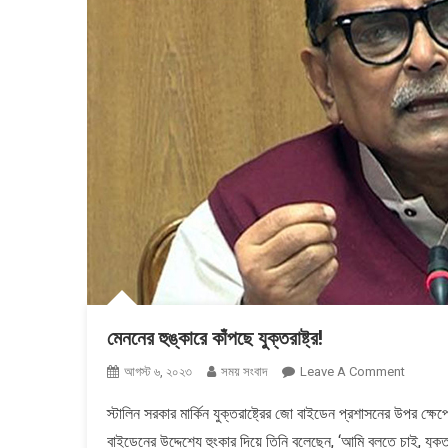
মেননের হুঙ্কারে কাঁপছে যুক্তরাষ্ট্র!
On
আগস্ট ৬, ২০২৩
সময় সংবাদ
Leave A Comment
মেননের
স্টালিন সরকার মার্কিন যুক্তরাষ্ট্রের জো বাইডেন প্রশাসনের উপর ক্ষেপে
হুঙ্কারে
বাইডেনের উদ্দেশ্যে হুংকার দিয়ে তিনি বলেছেন, ‘আমি বলতে চাই, যুক
কাঁপছে