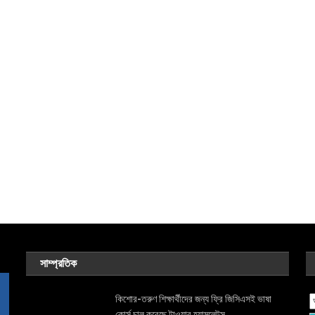
সাম্প্রতিক
কিশোর-তরুণ শিক্ষার্থীদের জন্য ফ্রি জিসিএসই ভাষা
কোর্স চালু করেছে টাওয়ার হ্যামলেটস