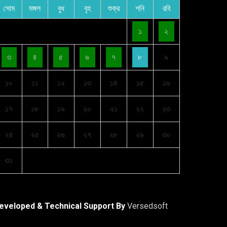
সোম
মঙ্গল
বুধ
বৃহ
শুক্র
শনি
রবি
১
২
৩
৪
৫
৬
৭
৮
৯
১০
১১
১২
১৩
১৪
১৫
১৬
১৭
১৮
১৯
২০
২১
২২
২৩
২৪
২৫
২৬
২৭
২৮
২৯
৩০
৩১
eveloped & Technical Support By
Versedsoft