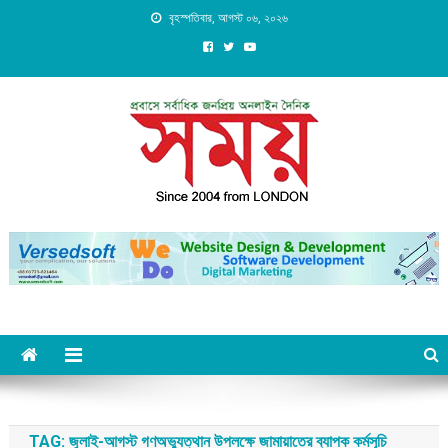
Skip
বৃহস্পতিবার, আগস্ট ০৬, ২০২৬
to
content
Daily Shomoy, Since 2004
from LONDON
TAG:
জুলাই-আগস্ট গণঅভ্যুত্থান উপলক্ষে জামায়াতের ব্যাপক কর্মসূচি