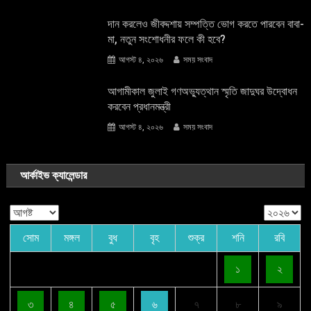
দান করলেও জীবদ্দশায় সম্পত্তি ভোগ করতে পারবেন বাবা-
মা, নতুন সংশোধনীর ফলে কী হবে?
আগস্ট ৪, ২০২৬
সময় সংবাদ
আগামীকাল জুলাই গণঅভ্যুত্থান স্মৃতি জাদুঘর উদ্বোধন
করবেন প্রধানমন্ত্রী
আগস্ট ৪, ২০২৬
সময় সংবাদ
আর্কাইভ ক্যালেন্ডার
সোম
মঙ্গল
বুধ
বৃহ
শুক্র
শনি
রবি
১
২
৩
৪
৫
৬
৭
৮
৯