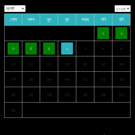
সোম
মঙ্গল
বুধ
বৃহ
শুক্র
শনি
রবি
১
২
৩
৪
৫
৬
৭
৮
৯
১০
১১
১২
১৩
১৪
১৫
১৬
১৭
১৮
১৯
২০
২১
২২
২৩
২৪
২৫
২৬
২৭
২৮
২৯
৩০
৩১