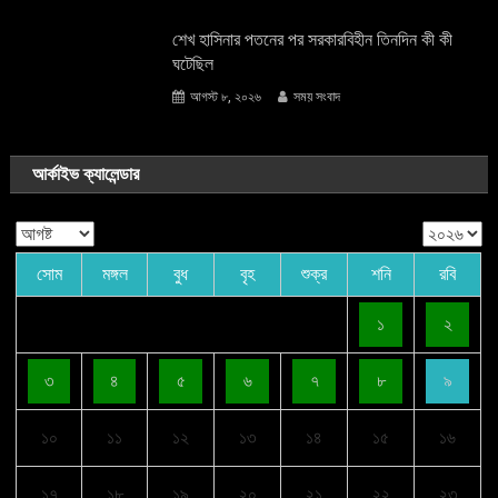
শেখ হাসিনার পতনের পর সরকারবিহীন তিনদিন কী কী
ঘটেছিল
আগস্ট ৮, ২০২৬
সময় সংবাদ
আর্কাইভ ক্যালেন্ডার
সোম
মঙ্গল
বুধ
বৃহ
শুক্র
শনি
রবি
১
২
৩
৪
৫
৬
৭
৮
৯
১০
১১
১২
১৩
১৪
১৫
১৬
১৭
১৮
১৯
২০
২১
২২
২৩