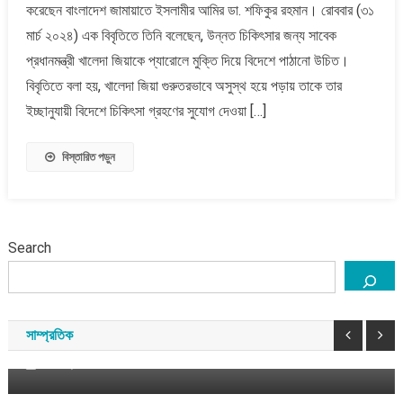
করেছেন বাংলাদেশ জামায়াতে ইসলামীর আমির ডা. শফিকুর রহমান। রোববার (৩১
জন্য
খালেদা
মার্চ ২০২৪) এক বিবৃতিতে তিনি বলেছেন, উন্নত চিকিৎসার জন্য সাবেক
জিয়াকে
প্রধানমন্ত্রী খালেদা জিয়াকে প্যারোলে মুক্তি দিয়ে বিদেশে পাঠানো উচিত।
প্যারোলে
বিবৃতিতে বলা হয়, খালেদা জিয়া গুরুতরভাবে অসুস্থ হয়ে পড়ায় তাকে তার
মুক্তি
ইচ্ছানুযায়ী বিদেশে চিকিৎসা গ্রহণের সুযোগ দেওয়া […]
দিয়ে
বিদেশে
পাঠানো
বিস্তারিত পড়ুন
উচিত
:
জামায়াত
Search
বাংলাদেশ
সাম্প্রতিক
১১ দলীয় ঐক্যের রাষ্ট্রপতি প্রার্থী কর্নেল (অব.) অলি আহমদ
বীর বিক্রম
সাম্প্রতিক
আগস্ট ৯, ২০২৬
সময় সংবাদ