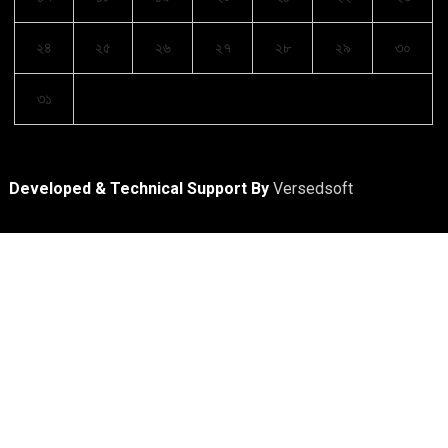
২৪
২৫
২৬
২৭
২৮
২৯
৩০
৩১
Developed & Technical Support By
Versedsoft