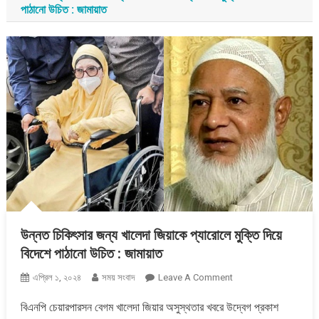
পাঠানো উচিত : জামায়াত
উন্নত চিকিৎসার জন্য খালেদা জিয়াকে প্যারোলে মুক্তি দিয়ে
বিদেশে পাঠানো উচিত : জামায়াত
On
এপ্রিল ১, ২০২৪
সময় সংবাদ
Leave A Comment
উন্নত
বিএনপি চেয়ারপারসন বেগম খালেদা জিয়ার অসুস্থতার খবরে উদ্বেগ প্রকাশ
চিকিৎসার