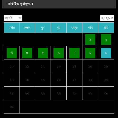
আর্কাইভ ক্যালেন্ডার
সোম
মঙ্গল
বুধ
বৃহ
শুক্র
শনি
রবি
১
২
৩
৪
৫
৬
৭
৮
৯
১০
১১
১২
১৩
১৪
১৫
১৬
১৭
১৮
১৯
২০
২১
২২
২৩
২৪
২৫
২৬
২৭
২৮
২৯
৩০
৩১