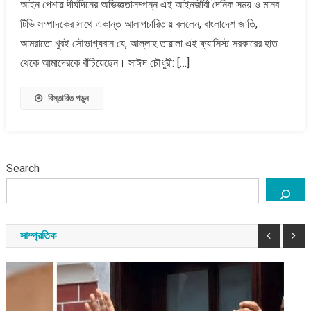
আইন পেশায় দীর্ঘদিনের অভিজ্ঞতাসম্পন্ন এই আইনজীবী দৈনিক সময় ও মানব
থেকে
টিভি সম্পাদকের সাথে একান্ত আলাপচারিতায় বললেন, বাংলাদেশ জাতি,
জাতিকে
আমরাতো খুবই সৌভাগ্যবান যে, আল্লাহ তায়ালা এই ফ্যাসিস্ট সরকারের হাত
বাঁচিয়েছেন
থেকে আমাদেরকে বাঁচিয়েছেন। সাঈদ চৌধুরী: […]
:
লন্ডনে
ব্যারিস্টার
বিস্তারিত পড়ুন
রাজ্জাক
Search
সাম্প্রতিক