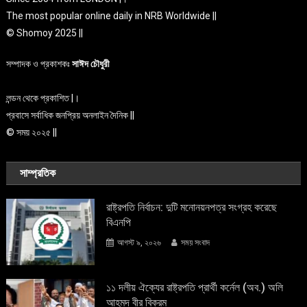
The most popular online daily in NRB Worldwide ||
© Shomoy 2025 ||
সম্পাদক ও প্রকাশকঃ
সাঈদ চৌধুরী
লন্ডন থেকে প্রকাশিত |।
প্রবাসে সর্বাধিক জনপ্রিয় অনলাইন দৈনিক ||
© সময় ২০২৫ ||
সাম্প্রতিক
রাষ্ট্রপতি নির্বাচন: দুটি মনোনয়নপত্র সংগ্রহ করেছে
বিএনপি
আগস্ট ৯, ২০২৬
সময় সংবাদ
১১ দলীয় ঐক্যের রাষ্ট্রপতি প্রার্থী কর্নেল (অব.) অলি
আহমদ বীর বিক্রম