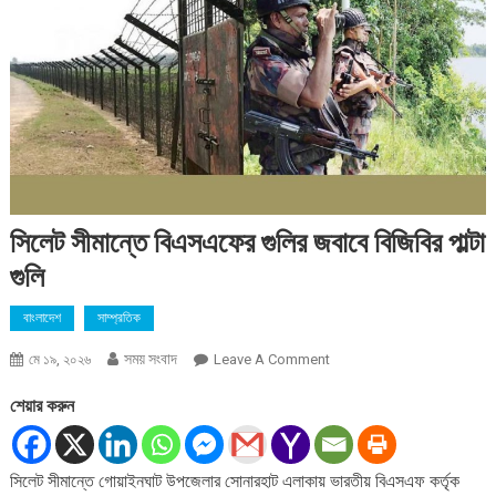
সিলেট সীমান্তে বিএসএফের গুলির জবাবে বিজিবির পাল্টা
গুলি
বাংলাদেশ
সাম্প্রতিক
সময় সংবাদ
On
মে ১৯, ২০২৬
Leave A Comment
সিলেট
শেয়ার করুন
সীমান্তে
বিএসএফের
গুলির
সিলেট সীমান্তে গোয়াইনঘাট উপজেলার সোনারহাট এলাকায় ভারতীয় বিএসএফ কর্তৃক
জবাবে