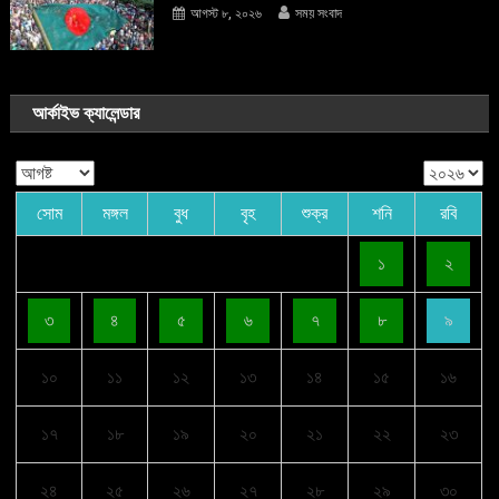
আগস্ট ৮, ২০২৬
সময় সংবাদ
আর্কাইভ ক্যালেন্ডার
সোম
মঙ্গল
বুধ
বৃহ
শুক্র
শনি
রবি
১
২
৩
৪
৫
৬
৭
৮
৯
১০
১১
১২
১৩
১৪
১৫
১৬
১৭
১৮
১৯
২০
২১
২২
২৩
২৪
২৫
২৬
২৭
২৮
২৯
৩০