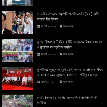
১১ দলীয় ঐক্যের রাষ্ট্রপতি প্রার্থী কর্নেল (অব.) অলি
আহমদ বীর বিক্রম
আগস্ট ৯, ২০২৬
সময় সংবাদ
জুলাই বিপ্লবের দ্বিতীয় বার্ষিকীতে লন্ডনে বিপ্লব সমাবেশ
ও নান্দনিক সাংস্কৃতিক অনুষ্ঠান
আগস্ট ৮, ২০২৬
সময় সংবাদ
জুলাইয়ের প্রত্যাশা পূরণ হয়নি, জনগণের অধিকার নিশ্চিত
না হওয়া পর্যন্ত আন্দোলন চলবে: ডা. শফিকুর রহমান
আগস্ট ৮, ২০২৬
সময় সংবাদ
শেখ হাসিনার পতনের পর সরকারবিহীন তিনদিন কী কী
ঘটেছিল