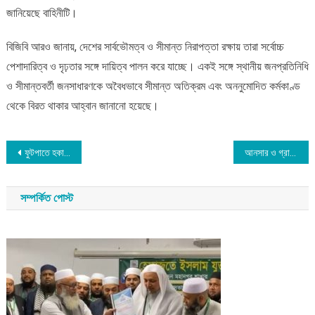
জানিয়েছে বাহিনীটি।
বিজিবি আরও জানায়, দেশের সার্বভৌমত্ব ও সীমান্ত নিরাপত্তা রক্ষায় তারা সর্বোচ্চ
পেশাদারিত্ব ও দৃঢ়তার সঙ্গে দায়িত্ব পালন করে যাচ্ছে। একই সঙ্গে স্থানীয় জনপ্রতিনিধি
ও সীমান্তবর্তী জনসাধারণকে অবৈধভাবে সীমান্ত অতিক্রম এবং অননুমোদিত কর্মকাণ্ড
থেকে বিরত থাকার আহ্বান জানানো হয়েছে।
Post
ফুটপাতে হকারদের জায়গা বরাদ্দের বৈধতা নিয়ে হাইকোর্টের রুল
আনসার ও গ্রাম প্রতিরক্ষা বাহিনীর ৪৬ তম জাতীয় সমাবেশে প্রধানমন্ত্রী
navigation
সম্পর্কিত পোস্ট