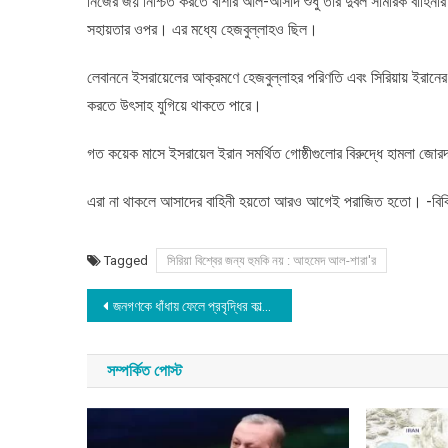
নিজের জয় নিশ্চিত করতে বাশার আল-আসাদ শুধু তার দুর্বল সামরিক বাহিনী
সহায়তার ওপর। এর মধ্যে হেজবুল্লাহও ছিল।
লেবাননে ইসরায়েলের আক্রমণে হেজবুল্লাহর পরিণতি এবং সিরিয়ায় ইরানের স
করতে উৎসাহ যুগিয়ে থাকতে পারে।
গত কয়েক মাসে ইসরায়েল ইরান সমর্থিত গোষ্ঠীগুলোর বিরুদ্ধে হামলা জোরদ
এরা না থাকলে আসাদের বাহিনী হয়তো আরও আগেই পরাজিত হতো। -বিব
Tagged
সিরিয়া বিশ্বের জন্য হুমকি নয় : আহমেদ আল-শারা'র
Post
জনগণকে ধাঁধায় ফেলে প্রবৃদ্ধির কাল্পনিক গল্প শোনানো হয়: শ্বেতপত্র প্রণয়ন কমিটি
navigation
সম্পর্কিত পোস্ট