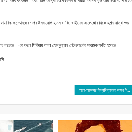
র ওপর নির্ভর করেননি। বরং তিনি আস্থা রেখেছিলেন রাশিয়ার বিমানশক্তি আর ইরানের সামরিক
ামরিক কমান্ডারদের ওপর ইসরায়েলি হামলাও বিদ্রোহীদের আলেপ্পোর দিকে হঠাৎ যাত্রা শুরু
ার করেছে। এর ফলে সিরিয়ায় থাকা হেজবুল্লাহ নেটওয়ার্কের মারাত্মক ক্ষতি হয়েছে।
িসি
আল-আজহার বিশ্ববিদ্যালয়ে ভাষণ দিলেন ড. ইউনূস