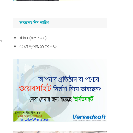
আজকের দিন-তারিখ
রবিবার (রাত ১:৫৩)
নি
২৫শে শ্রাবণ, ১৪৩৩ বঙ্গাব্দ