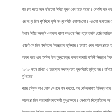
গত চার বছরে মনে হচ্ছিলো সিরিয়া যুদ্ধ শেষ হতে যাচ্ছে। দেশটির বড় 
এর মধ্যে ছিল পূর্ব দিকে কুর্দি সংখ্যাগরিষ্ঠ এলাকাগুলো। এগুলো সংঘাতের শুর
বিশাল সিরীয় মরুভূমি এলাকায় থাকা দলগুলো নিরাপত্তা হুমকি তৈরি করছিলো
এইচটিএস ছিল ইদলিবের নিয়ন্ত্রকের ভূমিকায়। তারাই এবার আলেপ্পোতে হা
কয়েক বছর ধরে ইদলিব ছিল যুদ্ধক্ষেত্র, কারণ সরকারি বাহিনী নিয়ন্ত্রণ ফি
২০২০ সালে রাশিয়া ও তুরস্কের মধ্যস্থতায় যুদ্ধবিরতি চুক্তি হয়। রাশি
যুগিয়েছে।
প্রায় চল্লিশ লাখ লোক সেখানে বাস করতো, যার বেশিরভাগই বিভিন্ন শহর থ
আলেপ্পো ছিল আরেকটি রক্তক্ষয়ী যুদ্ধক্ষেত্র। সেখানেই বিদ্রোহীদের 