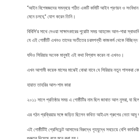
“আইন বিশেষজ্ঞদের সমন্বয়ে গঠিত একটি কমিটি আইন প্রণয়ন ও সংবিধান 
মেনে চলবে,” যোগ করেন তিনি।
বিবিসি’র সাথে দেওয়া সাক্ষাৎকারের পুরোটা সময় আহমেদ আল-শারা স্বা
যে এই গোষ্ঠীটি এখনও তাদের অতীতের চরমপন্থী কাজকর্ম থেকে বিচ্ছিন্ন
যদিও সিরিয়ার অনেক মানুষই এই কথা বিশ্বাস করেন না এখনও।
এখন আগামী কয়েক মাসের মাঝেই বোঝা যাবে যে সিরিয়ার নতুন শাসকরা ক
হায়াত তাহরির আল-শাম কারা
২০১১ সালে প্রতিষ্ঠার সময় এ গোষ্ঠীটির নাম ছিল জাবাত আল নুসরা, যা ছি
এর গঠন প্রক্রিয়ার সঙ্গে জড়িত ছিলেন কথিত আইএস গ্রুপের নেতা আবু
এই গোষ্ঠীটিই প্রেসিডেন্ট আসাদের বিরুদ্ধে গৃহযুদ্ধে সবচেয়ে বেশি কার্
গুরুত্ব দিয়েছে বলে মনে করা হয়।