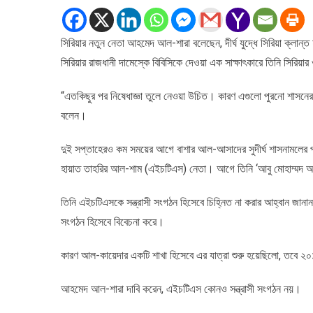
জন্য
হুমকি
সিরিয়ার নতুন নেতা আহমেদ আল-শারা বলেছেন, দীর্ঘ যুদ্ধে সিরিয়া ক্লান্
নয়
সিরিয়ার রাজধানী দামেস্কে বিবিসিকে দেওয়া এক সাক্ষাৎকারে তিনি সিরিয়া
:
আহমেদ
আল-
“এতকিছুর পর নিষেধাজ্ঞা তুলে নেওয়া উচিত। কারণ এগুলো পুরনো শাসনের 
শারা&#৮২
বলেন।
দুই সপ্তাহেরও কম সময়ের আগে বাশার আল-আসাদের সুদীর্ঘ শাসনামলের প
হায়াত তাহরির আল-শাম (এইচটিএস) নেতা। আগে তিনি ‘আবু মোহাম্মদ 
তিনি এইচটিএসকে সন্ত্রাসী সংগঠন হিসেবে চিহ্নিত না করার আহ্বান জানা
সংগঠন হিসেবে বিবেচনা করে।
কারণ আল-কায়েদার একটি শাখা হিসেবে এর যাত্রা শুরু হয়েছিলো, তবে ২
আহমেদ আল-শারা দাবি করেন, এইচটিএস কোনও সন্ত্রাসী সংগঠন নয়।