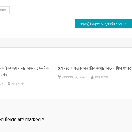
বিনিময়
অন্তর্ভুক্তিমূলক ও স্বনির্ভর বাংলাদেশ গড়তে ঐক্যের আহ্বান প্রধানমন্ত্রীর
কলকে ঐক্যবদ্ধ থাকার আহ্বান : মজলিসে
দেশ গঠনে সবাইকে আন্তরিক হওয়ার আহ্বান মির্জা ফখরুল
রহমান
ফেব্রুয়ারি ২২, ২০২৫
সময় সংবাদ
০২৪
সময় সংবাদ
ed fields are marked
*