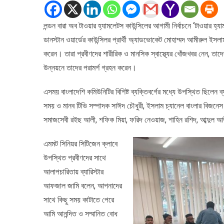
সাথে
মেয়র
লন্ডন বারা অব টাওয়ার হ্যামলেটস কাউন্সিলের আগামী নির্বাচনে ‘টাওয়ার হ্য
প্রার্থী
ডানস্টান ওয়ার্ডের কাউন্সিলর প্রার্থী অ্যাডভোকেট মোহাম্মদ আমীরুল ইসল
ব্যারিস্টার
আফজাল
করেন। তারা প্রবীণদের শারীরিক ও মানসিক স্বাস্থ্যের খোঁজখবর নেন, তাদের
জামির
উন্নয়নে তাদের পরামর্শ গ্রহন করেন।
মতবিনিময়
এসময় বাংলাদেশি কমিউনিটির বিশিষ্ট ব্যক্তিবর্গের মধ্যে উপস্থিত ছিলেন ব
সময় ও মানব টিভি সম্পাদক সাঈদ চৌধুরী, ইসলাম চ্যানেল বাংলার বিজনেস 
সমাজসেবী রইছ আলী, শফিক মিয়া, ফরিদ নেওয়াজ, শাহিন রশিদ, আব্দুল 
এমমট সিনিয়র সিটিজেন ক্লাবে
উপস্থিত প্রবীণদের সাথে
আলাপচারিতায় ব্যারিস্টার
আফজাল জামি বলেন, আপনাদের
সাথে কিছু সময় কাটাতে পেরে
আমি আনন্দিত ও সম্মানিত বোধ