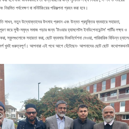
বং নিয়মিত পর্যবেক্ষণ বা মনিটরিংয়ের পরিকল্পনা গ্রহন করা হবে।
রগতি সাধন, নতুন উদ্যোক্তাদের উৎসাহ প্রদান এবং উন্নত প্রযুক্তির ব্যবহারে সহায়তা,
ূরণ করে সুখী-সমৃদ্ধ সমাজ গড়ার জন্য ‘টাওয়ার হ্যামলেটস ইনডিপেনডেন্টস’ পার্টির লক্ষ্য ও
া, স্কুলগুলোকে সহায়তা করা, ছোট ব্যবসায় দিকনির্দেশনা দেওয়া, পারিবারিক বিভিন্ন চ্যালেঞ
রামর্শ খুবই গুরুত্বপূর্ণ। আপনারা এই পথে আগে হেঁটেছেন- আপনাদের ছোট ছোট কথোপকথন