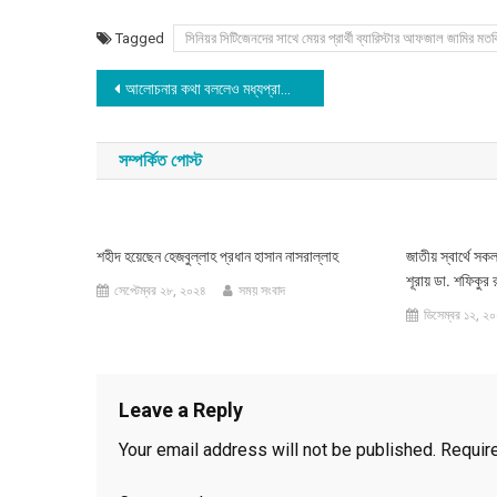
Tagged
সিনিয়র সিটিজেনদের সাথে মেয়র প্রার্থী ব্যারিস্টার আফজাল জামির মত
Post
আলোচনার কথা বললেও মধ্যপ্রাচ্যে আরও ১০ হাজার সেনা পাঠানোর কথা ভাবছেন ট্রাম্প
navigation
সম্পর্কিত পোস্ট
শহীদ হয়েছেন হেজবুল্লাহ প্রধান হাসান নাসরাল্লাহ
জাতীয় স্বার্থে স
শূরায় ডা. শফিকুর 
সেপ্টেম্বর ২৮, ২০২৪
সময় সংবাদ
ডিসেম্বর ১২, ২
Leave a Reply
Your email address will not be published.
Requir