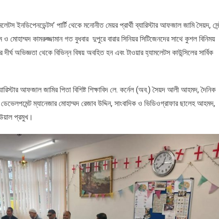
ামলেটস ইনডিপেনডেন্টস’ পার্টি থেকে মনোনীত মেয়র প্রার্থী ব্যারিস্টার আফজাল জামি সৈয়দ, সেন
াম ও মোহাম্মদ কামরুজ্জামান গত বুধবার দুপুরে বারার সিনিয়র সিটিজেনদের সাথে কুশল বিনিময়
 দীর্ঘ অভিজ্ঞতা থেকে বিভিন্ন বিষয় অবহিত হন এবং টাওয়ার হ্যামলেটস কাউন্সিলের সার্বিক
্যারিস্টার আফজাল জামির পিতা বিশিষ্ট শিক্ষাবিদ লে. কর্নেল (অব.) সৈয়দ আলী আহমদ, দৈনিক
ডেভেলপমেন্ট ম্যানেজার মোহাম্মদ রেজাব উদ্দিন, সাংবাদিক ও ভিডিওগ্রাফার ছালেহ আহমদ,
আউয়াল প্রমুখ।