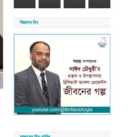
২৬
২০২৬
য়
সময়
বিজ্ঞাপন দিন
াদ
সংবাদ
আজকের দিন-তারিখ