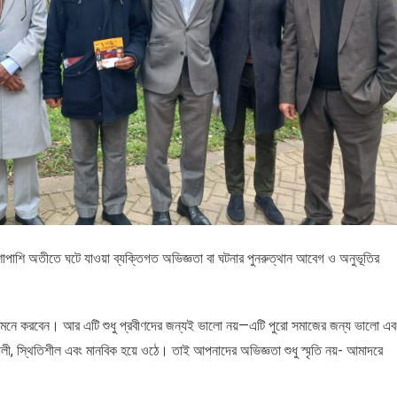
পাশাপাশি অতীতে ঘটে যাওয়া ব্যক্তিগত অভিজ্ঞতা বা ঘটনার পুনরুত্থান আবেগ ও অনুভূতির
র্ণ মনে করবেন। আর এটি শুধু প্রবীণদের জন্যই ভালো নয়—এটি পুরো সমাজের জন্য ভালো এব
, স্থিতিশীল এবং মানবিক হয়ে ওঠে। তাই আপনাদের অভিজ্ঞতা শুধু স্মৃতি নয়- আমাদরে