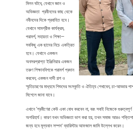
মিলন ঘটবে, যেখানে জ্ঞান ও
অভিজ্ঞতা প্রবীনদের কাছ থেকে
নবীনদের দিকে প্রবাহিত হবে।
যেখানে সামগ্রীক কার্যক্রম,
পরামর্শ, সহায়তা ও শিক্ষা—
সবকিছু এক ছাদের নিচে একত্রিত
হবে। যেখানে একজন
অবসরপ্রাপ্ত ইঞ্জিনিয়ার একজন
তরুণ শিক্ষানবিশকে পরামর্শ প্রদান
করবেন; একজন দাদী গল্প ও
স্মৃতিচারণের মাধ্যমে শিশুদের সংস্কৃতি ও ঐতিহ্য শেখাবেন; চা-আড্ডার 
মিশেলে জানা যাবে।
এখানে ‘প্রবীণেরা কেউ একা বোধ করবেন না, বরং সবাই নিজেকে গুরুত্বপূ
অপরিহার্য। কারণ যখন অভিজ্ঞতা ভাগ করা হয়, তখন সমাজ আরও শক্তিশালী
জন্য হবে মূল্যবান সম্পদ’ ব্যারিস্টার আফজাল জামি উল্লেখ করেন।