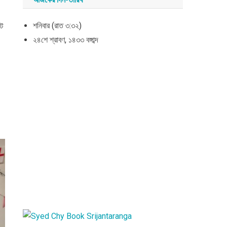
শনিবার (রাত ৩:৩২)
্ট
২৪শে শ্রাবণ, ১৪৩৩ বঙ্গাব্দ