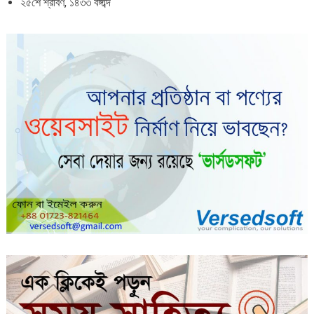
২৫শে শ্রাবণ, ১৪৩৩ বঙ্গাব্দ