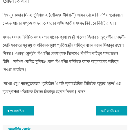
হয়েছিল ৮৩ বছর।
মিজানুর রহমান সিনহা মুন্সিগঞ্জ-২ (লৌহজং-টঙ্গিবাড়ী) আসন থেকে বিএনপির মনোনয়নে
১৯৯৬ সালের সপ্তম ও ২০০১ সালের অষ্টম জাতীয় সংসদ নির্বাচনে নির্বাচিত হন।
সংসদ সদস্য নির্বাচিত হওয়ার পর সাবেক প্রধানমন্ত্রী খালেদা জিয়ার নেতৃত্বাধীন চারদলীয়
জোট সরকারে স্বাস্থ্য ও পরিবারকল্যাণ প্রতিমন্ত্রীর দায়িত্ব পালন করেন মিজানুর রহমান
সিনহা। এছাড়া কেন্দ্রীয় বিএনপির কোষাধ্যক্ষ হিসেবেও দীর্ঘদিন দায়িত্ব সামলেছেন
তিনি। সর্বশেষ ঘোষিত মুন্সিগঞ্জ জেলা বিএনপির কমিটিতে তাকে আহ্বায়কের দায়িত্ব
দেওয়া হয়েছিল।
দেশের ওষুধ প্রস্তুতকারক প্রতিষ্ঠান ‘একমি ল্যাবরেটরিজ লিমিটেড অ্যান্ড গ্রুপ’ এর
ব্যবস্থাপনা পরিচালক ছিলেন মিজানুর রহমান সিনহা। বাসস
Post
পারস্য উপসাগরের সাবমেরিন ইন্টারনেট লাইন কি এখন ইরানের নতুন অস্ত্র?
মোটরসাইকেল মালিকদের ওপর করারোপ হবে জনস্বার্থবিরোধী: বিরোধীদলীয় নেতা
navigation
সম্পর্কিত পোস্ট