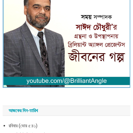
আজকের দিন-তারিখ
রবিবার (ভোর ৫:৪১)