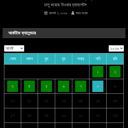
চালু করেছে টাওয়ার হ্যামলেটস
আগস্ট ৭, ২০২৬
সময় সংবাদ
আর্কাইভ ক্যালেন্ডার
সোম
মঙ্গল
বুধ
বৃহ
শুক্র
শনি
রবি
১
২
৩
৪
৫
৬
৭
৮
৯
১০
১১
১২
১৩
১৪
১৫
১৬
১৭
১৮
১৯
২০
২১
২২
২৩