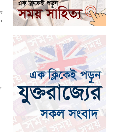
ের
ার
ে