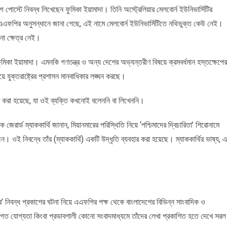
পোস্টে নিবন্ধ লিখেছেন ফুমিকা ইয়ামাদা। তিনি অস্ট্রেলিয়ার মেলবোর্ন ইউনিভার্সিটির
এফপির অনুসন্ধানে জানা গেছে, এই নামে মেলবোর্ন ইউনিভার্সিটিতে নথিভুক্ত কেউ নেই।
নো ক্ষেত্র নেই।
ফুমিকা ইয়ামাদা। এমনকি গণতন্ত্র ও অন্য দেশের অভ্যন্তরীণ বিষয়ে ক্রমবর্ধমান হস্তক্ষেপের
 যুক্তরাষ্ট্রের প্রশাসন মানবাধিকার লঙ্ঘন করছে।
 করা হয়েছে, যা ওই ব্যক্তি কখনোই বলেননি বা লিখেননি।
 জেরার্ড ম্যাককার্থি জানান, মিয়ানমারের পরিস্থিতি নিয়ে ‘পশ্চিমাদের দ্বিচারিতা’ শিরোনামে
 ওই নিবন্ধে তাঁর (ম্যাককার্থি) একটি উদ্ধৃতি ব্যবহার করা হয়েছে। ম্যাককার্থির ভাষ্য, এ
ের’ নিবন্ধ প্রকাশের ঘটনা নিয়ে এএফপির পক্ষ থেকে বাংলাদেশের বিভিন্ন সাংবাদিক ও
গত যোগ্যতা কিংবা প্রভাবশালী কোনো সংবাদমাধ্যমে তাঁদের লেখা প্রকাশিত হতে দেখে সরল