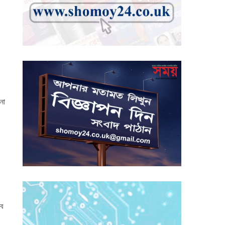
নো
সব