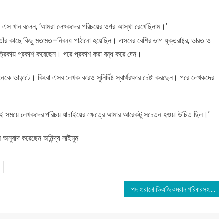
 মুবিন এস খান বলেন, ‘আমরা লেখকদের পরিচয়ের ওপর আস্থা রেখেছিলাম।’
াঁর কাছে কিছু মতামত–নিবন্ধ পাঠানো হয়েছিল। এসবের বেশির ভাগ যুক্তরাষ্ট্র, ভারত ও
র পত্রিকায় প্রকাশ করেছেন। পরে প্রকাশ করা বন্ধ করে দেন।
ে ভাড়াটে। কিংবা এসব লেখক কারও সুনির্দিষ্ট স্বার্থরক্ষার চেষ্টা করছেন। পরে লেখকদের
এই সময়ে লেখকদের পরিচয় যাচাইয়ের ক্ষেত্রে আমার আরেকটু সচেতন হওয়া উচিত ছিল।’
 অনুবাদ করেছেন অনিন্দ্য সাইমুম
পদ হারানো ডিএজি এমরান পরিবারসহ আশ্রয় নিলেন মার্কিন দূতাবাসে!