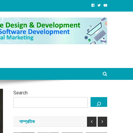
বাংলাদেশ
জনগণের
জেআইসিত
বাংলাদেশ
প্রবাসী
সাম্প্রতিক
অধিকার
এক-
সাম্প্রতিক
যুক্তরাজ্য
নিশ্চিত
শেখ
এগারোর
১১
জুলাই
না
হাসিনার
সময়
দলীয়
া
বিপ্লবের
হওয়া
পতনের
তারেক
ঐক্যের
াদেশ
দ্বিতীয়
পর্যন্ত
পর
রহমানকে
রাষ্ট্রপতি
বার্ষিকীতে
আন্দোলন
সরকারবিহীন
নির্যাতনের
প্রার্থী
লন্ডনে
চলবে:
তিনদিন
তথ্য
নাকে
কর্নেল
বিপ্লব
ডা.
কী
পাওয়া
(অব.)
সমাবেশ
শফিকুর
কী
গেছে
অলি
ও
রহমান
ঘটেছিল
:
ির
আহমদ
নান্দনিক
চিফ
স্তি
Search
বীর
সাংস্কৃতিক
প্রসিকিউট
আগস্ট
আগস্ট
েছে?
বিক্রম
৮,
৮,
অনুষ্ঠান
২০২৬
২০২৬
আগস্ট
আগস্ট
৮,
আগস্ট
সাম্প্রতিক
৯,
সময়
সময়
২০২৬
৮,
২০২৬
সংবাদ
সংবাদ
২০২৬