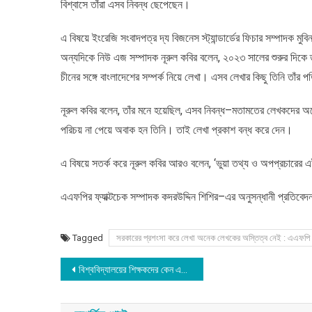
বিশ্বাসে তাঁরা এসব নিবন্ধ ছেপেছেন।
এ বিষয়ে ইংরেজি সংবাদপত্র দ্য বিজনেস স্ট্যান্ডার্ডের ফিচার সম্পাদক
অন্যদিকে নিউ এজ সম্পাদক নূরুল কবির বলেন, ২০২৩ সালের শুরুর দিকে ত
চীনের সঙ্গে বাংলাদেশের সম্পর্ক নিয়ে লেখা। এসব লেখার কিছু তিনি তাঁ
নূরুল কবির বলেন, তাঁর মনে হয়েছিল, এসব নিবন্ধ–মতামতের লেখকদের অনেক
পরিচয় না পেয়ে অবাক হন তিনি। তাই লেখা প্রকাশ বন্ধ করে দেন।
এ বিষয়ে সতর্ক করে নূরুল কবির আরও বলেন, ‘ভুয়া তথ্য ও অপপ্রচারের 
এএফপির ফ্যাক্টচেক সম্পাদক কদরউদ্দিন শিশির–এর অনুসন্ধানী প্রতিবেদন
Tagged
সরকারের প্রশংসা করে লেখা অনেক লেখকের অস্তিত্ব নেই : এএফপি
Post
বিশ্ববিদ্যালয়ের শিক্ষকদের কেন এই ‘বিবৃতি-প্রীতি’
navigation