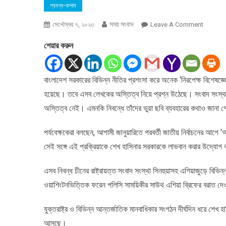
প্রবন্ধ-কলাম
সময় সংবাদ
On
সেপ্টেম্বর ৭, ২০২৩
Leave A Comment
সরকারের
শেয়ার করুন
প্রশংসা
করে
লেখা
বাংলাদেশ সরকারের বিভিন্ন নীতির প্রশংসা করে অনেক ‘নিরপেক্ষ বিশেষজ্
অনেক
হয়েছে। তবে এসব লেখকের অস্তিত্ব নিয়ে প্রশ্ন উঠেছে। সংবাদ সংস্থ
লেখকের
অস্তিত্ব
অস্তিত্ব নেই। এমনকি নিবন্ধে তাঁদের ভুয়া ছবি ব্যবহারের কথাও জানা 
নেই
:
পর্যবেক্ষকেরা বলছেন, আগামী জানুয়ারিতে পরবর্তী জাতীয় নির্বাচনের আগে
এএফপি
সেই সঙ্গে এই প্রক্রিয়াকে শেখ হাসিনার সরকারকে লাভবান করার উদ্যোগ
এসব নিবন্ধ চীনের রাষ্ট্রায়ত্ত সংবাদ সংস্থা সিনহুয়াসহ এশিয়াজুড়ে বিভিন্
ওয়াশিংটনভিত্তিক ফরেন পলিসি সাময়িকীর সাউথ এশিয়া ব্রিফের বরাত দ
যুক্তরাষ্ট্র ও বিভিন্ন আন্তর্জাতিক মানবাধিকার সংগঠন দীর্ঘদিন ধরে শে
আসছে।