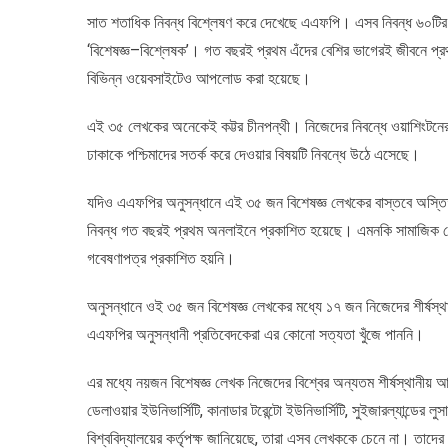
সাত শতাধিক নিবন্ধ বিশ্লেষণ করে দেখেছে এএফপি। এসব নিবন্ধ ৬০টির
‘বিশেষজ্ঞ–বিশ্লেষক’। গত বছরই প্রথম এঁদের বেশির ভাগেরই জীবনে প্
বিভিন্ন ওয়েবসাইটেও আপলোড করা হয়েছে।
এই ৩৫ লেখকের অনেকেই কট্টর চীনপন্থী। নিজেদের নিবন্ধে ওয়াশিংটনের তী
ঢাকাকে পশ্চিমাদের সতর্ক করে দেওয়ার বিষয়টি নিবন্ধে উঠে এসেছে।
যদিও এএফপির অনুসন্ধানে এই ৩৫ জন বিশেষজ্ঞ লেখকের বাস্তবে অস্তিত্
নিবন্ধ গত বছরই প্রথম অনলাইনে প্রকাশিত হয়েছে। এমনকি সামাজিক যোগ
গবেষণাপত্র প্রকাশিত হয়নি।
অনুসন্ধানে ওই ৩৫ জন বিশেষজ্ঞ লেখকের মধ্যে ১৭ জন নিজেদের শীর্ষস্থান
এএফপির অনুসন্ধানী প্রতিবেদকেরা এর কোনো সত্যতা খুঁজে পাননি।
এর মধ্যে নয়জন বিশেষজ্ঞ লেখক নিজেদের বিশ্বের অন্যতম শীর্ষস্থানীয় আটট
ডেলাওয়ার ইউনিভার্সিটি, কানাডার টরেন্টো ইউনিভার্সিটি, সুইজারল্যান্ডের লু
বিশ্ববিদ্যালয়ের কর্তৃপক্ষ জানিয়েছে, তারা এসব লেখককে চেনে না। তাদের 