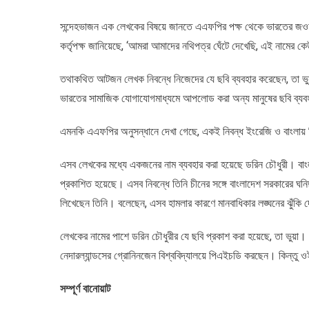
সন্দেহভাজন এক লেখকের বিষয়ে জানতে এএফপির পক্ষ থেকে ভারতের জওহরলাল
কর্তৃপক্ষ জানিয়েছে, ‘আমরা আমাদের নথিপত্র ঘেঁটে দেখেছি, এই নামের 
তথাকথিত আটজন লেখক নিবন্ধে নিজেদের যে ছবি ব্যবহার করেছেন, তা ভু
ভারতের সামাজিক যোগাযোগমাধ্যমে আপলোড করা অন্য মানুষের ছবি ব্যব
এমনকি এএফপির অনুসন্ধানে দেখা গেছে, একই নিবন্ধ ইংরেজি ও বাংলায় 
এসব লেখকের মধ্যে একজনের নাম ব্যবহার করা হয়েছে ডরিন চৌধুরী। বাংল
প্রকাশিত হয়েছে। এসব নিবন্ধে তিনি চীনের সঙ্গে বাংলাদেশ সরকারের ঘনিষ্
লিখেছেন তিনি। বলেছেন, এসব হামলার কারণে মানবাধিকার লঙ্ঘনের ঝুঁকি 
লেখকের নামের পাশে ডরিন চৌধুরীর যে ছবি প্রকাশ করা হয়েছে, তা ভুয়
নেদারল্যান্ডসের গ্রোনিনজেন বিশ্ববিদ্যালয়ে পিএইচডি করছেন। কিন্তু ওই 
সম্পূর্ণ বানোয়াট