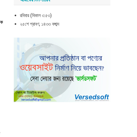
রবিবার (বিকাল ৩:৫৩)
কে
২৫শে শ্রাবণ, ১৪৩৩ বঙ্গাব্দ