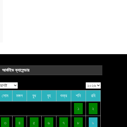
আর্কাইভ ক্যালেন্ডার
সোম
মঙ্গল
বুধ
বৃহ
শুক্র
শনি
রবি
১
২
৩
৪
৫
৬
৭
৮
৯