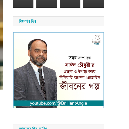
সময়
য়
সংবাদ
াদ
বিজ্ঞাপন দিন
আজকের দিন-তারিখ