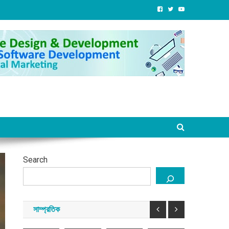
বাংলাদেশ
১১
জুলাই
জনগণের
জেআইসি
সাম্প্রতিক
দলীয়
বিপ্লবের
অধিকার
এক-
ঐক্যের
দ্বিতীয়
নিশ্চিত
শেখ
এগারোর
রাষ্ট্রপতি
বার্ষিকীতে
না
হাসিনার
সময়
এশিয়া
প্রার্থী
লন্ডনে
হওয়া
পতনের
তারেক
াংলাদেশ
কর্নেল
বিপ্লব
পর্যন্ত
পর
রহমানকে
(অব.)
সমাবেশ
আন্দোলন
সরকারবিহীন
নির্যাতনে
েখ
অলি
ও
চলবে:
তিনদিন
তথ্য
সিনাকে
আহমদ
নান্দনিক
ডা.
কী
পাওয়া
য়ে
বীর
সাংস্কৃতিক
শফিকুর
কী
গেছে
বিক্রম
অনুষ্ঠান
রহমান
ঘটেছিল
:
ল্লির
চিফ
্বস্তি
Search
প্রসিকি
আগস্ট
আগস্ট
আগস্ট
আগস্ট
ড়েছে?
৯,
৮,
৮,
৮,
২০২৬
২০২৬
২০২৬
২০২৬
আগস্ট
্ট
৮,
সাম্প্রতিক
সময়
সময়
সময়
সময়
২০২৬
২৬
সংবাদ
সংবাদ
সংবাদ
সংবাদ