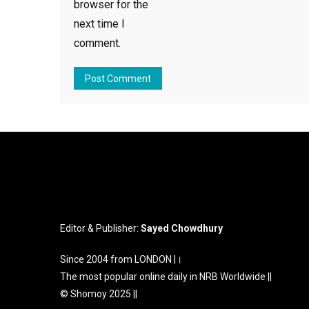
browser for the
next time I
comment.
Editor & Publisher:
Sayed Chowdhury
Since 2004 from LONDON |।
The most popular online daily in NRB Worldwide ||
© Shomoy 2025 ||