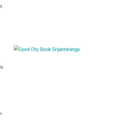
ের
ের
ইল