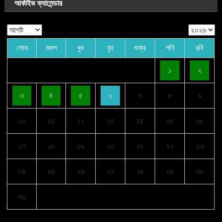
আর্কাইভ ক্যালেন্ডার
সোম
মঙ্গল
বুধ
বৃহ
শুক্র
শনি
রবি
১
২
৩
৪
৫
৬
৭
৮
৯
১০
১১
১২
১৩
১৪
১৫
১৬
১৭
১৮
১৯
২০
২১
২২
২৩
২৪
২৫
২৬
২৭
২৮
২৯
৩০
৩১