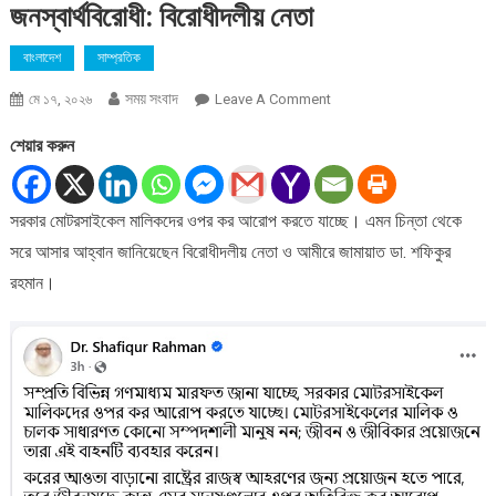
জনস্বার্থবিরোধী: বিরোধীদলীয় নেতা
বাংলাদেশ
সাম্প্রতিক
সময় সংবাদ
On
মে ১৭, ২০২৬
Leave A Comment
মোটরসাইকেল
শেয়ার করুন
মালিকদের
ওপর
করারোপ
সরকার মোটরসাইকেল মালিকদের ওপর কর আরোপ করতে যাচ্ছে। এমন চিন্তা থেকে
হবে
সরে আসার আহ্বান জানিয়েছেন বিরোধীদলীয় নেতা ও আমীরে জামায়াত ডা. শফিকুর
জনস্বার্থবিরোধী:
বিরোধীদলীয়
রহমান।
নেতা