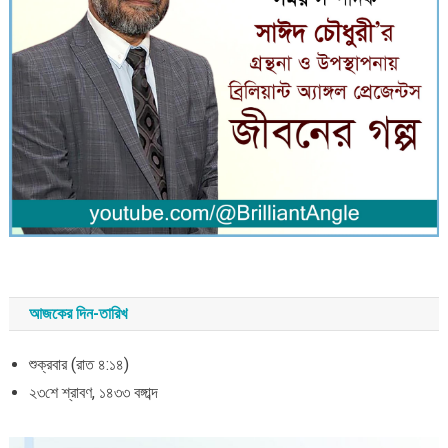
আজকের দিন-তারিখ
শুক্রবার (রাত ৪:১৪)
২৩শে শ্রাবণ, ১৪৩৩ বঙ্গাব্দ