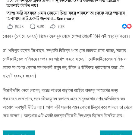
রোববার (১৭ মে ২০২৬) নিজের ফেসবুক পেজে দেওয়া পোস্টে তিনি এই মন্তব্য করেন।
ডা. শফিকুর রহমান লিখেছেন, সম্প্রতি বিভিন্ন গণমাধ্যম মারফত জানা যাচ্ছে, সরকার
মোটরসাইকেল মালিকদের ওপর কর আরোপ করতে যাচ্ছে। মোটরসাইকেলের মালিক ও
চালক সাধারণত কোনো সম্পদশালী মানুষ নন; জীবন ও জীবিকার প্রয়োজনে তারা এই
বাহনটি ব্যবহার করেন।
বিরোধীদলীয় নেতা লেখেন, করের আওতা বাড়ানো রাষ্ট্রের রাজস্ব আহরণের জন্য
প্রয়োজন হতে পারে, তবে জীবনযুদ্ধে ক্লান্ত এসব মানুষগুলোর ওপর অতিরিক্ত কর
আরোপ অবশ্যই উচিত নয়। আশা করি সরকার এমন কোনো চিন্তা করে থাকলে তা থেকে
সরে আসবে। অন্যথায় এটি একটি জনস্বার্থবিরোধী সিদ্ধান্ত হিসেবে বিবেচিত হবে।