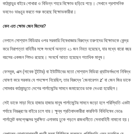
কাঠমান্ডুর বাইরে পোখারা ও বিভিন্ন শহরে বিক্ষোভ ছড়িয়ে পড়ে। সেখানে প্রশাসনিক
ভবনেও ভাঙচুর করতে শুরু করেছে বিক্ষোভকারীরা।
কেন এত ক্ষোভ জেন জিদের?
নেপালে সোশ্যাল মিডিয়ার ওপর সরকারি নিষেধাজ্ঞার বিরুদ্ধে তরুণদের বিক্ষোভকে কেন্দ্র
করে নিরাপত্তা বাহিনীর সঙ্গে সংঘর্ষে অন্তত ২১ জন নিহত হয়েছেন, যার মধ্যে বারো বছর
বয়সের একজন শিশুও রয়েছে। সংঘর্ষে আহত হয়েছেন শতাধিক মানুষ।
ফেসবুক, এক্স (সাবেক টুইটার) বা ইউটিউবের মতো সোশ্যাল মিডিয়া প্ল্যাটফর্মগুলো নিষিদ্ধ
ঘোষণা করে সরকার যে পদক্ষেপ নিয়েছিল, তার বিরুদ্ধে ‘জেনারেশন z’ বা জেন জির ডাকে
সোমবার কাঠমান্ডুতে দেশের পার্লামেন্টের সামনে জমায়েতের ডাক দেওয়া হয়েছিল।
সেই ডাকে সাড়া দিয়ে হাজার হাজার মানুষ পার্লামেন্টের সামনে জড়ো হলে পরিস্থিতি একটা
পর্যায়ে নিয়ন্ত্রণের বাইরে চলে যায়। ক্ষুব্ধ প্রতিবাদকারীরা কারফিউ বিধিনিষেধ ভেঙে
পার্লামেন্ট কমপ্লেক্সের সুরক্ষিত এলাকায় ঢুকে পড়লে রাজধানীতে সেনাবাহিনী নামানো হয়।
নেপালের যোগাযোগমন্ত্রী পৃথ্বী সুব্বা বিবিসিকে বলেছেন, পরিস্থিতি এমন হয়েছিল যে