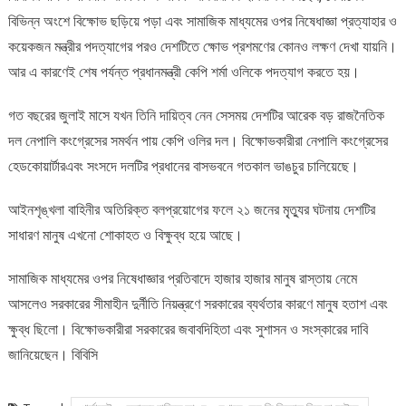
বিভিন্ন অংশে বিক্ষোভ ছড়িয়ে পড়া এবং সামাজিক মাধ্যমের ওপর নিষেধাজ্ঞা প্রত্যাহার ও
কয়েকজন মন্ত্রীর পদত্যাগের পরও দেশটিতে ক্ষোভ প্রশমণের কােনও লক্ষণ দেখা যায়নি।
আর এ কারণেই শেষ পর্যন্ত প্রধানমন্ত্রী কেপি শর্মা ওলিকে পদত্যাগ করতে হয়।
গত বছরের জুলাই মাসে যখন তিনি দায়িত্ব নেন সেসময় দেশটির আরেক বড় রাজনৈতিক
দল নেপালি কংগ্রেসের সমর্থন পায় কেপি ওলির দল। বিক্ষোভকারীরা নেপালি কংগ্রেসের
হেডকোয়ার্টারএবং সংসদে দলটির প্রধানের বাসভবনে গতকাল ভাঙচুর চালিয়েছে।
আইনশৃঙ্খলা বাহিনীর অতিরিক্ত বলপ্রয়োগের ফলে ২১ জনের মৃ্ত্যুর ঘটনায় দেশটির
সাধারণ মানুষ এখনো শোকাহত ও বিক্ষুব্ধ হয়ে আছে।
সামাজিক মাধ্যমের ওপর নিষেধাজ্ঞার প্রতিবাদে হাজার হাজার মানুষ রাস্তায় নেমে
আসলেও সরকারের সীমাহীন দুর্নীতি নিয়ন্ত্রণে সরকারের ব্যর্থতার কারণে মানুষ হতাশ এবং
ক্ষুব্ধ ছিলো। বিক্ষোভকারীরা সরকারের জবাবদিহিতা এবং সুশাসন ও সংস্কারের দাবি
জানিয়েছেন। বিবিসি