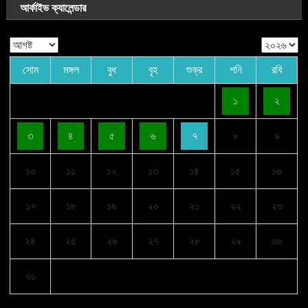
আর্কাইভ ক্যালেন্ডার
সোম
মঙ্গল
বুধ
বৃহ
শুক্র
শনি
রবি
১
২
৩
৪
৫
৬
৭
৮
৯
১০
১১
১২
১৩
১৪
১৫
১৬
১৭
১৮
১৯
২০
২১
২২
২৩
২৪
২৫
২৬
২৭
২৮
২৯
৩০
৩১