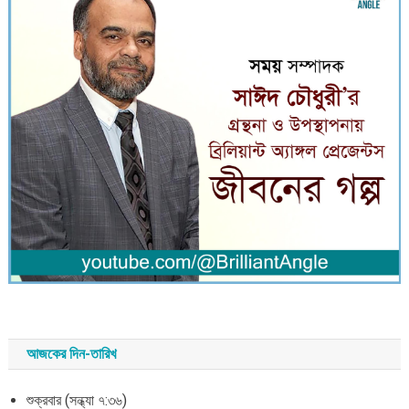
আজকের দিন-তারিখ
শুক্রবার (সন্ধ্যা ৭:৩৬)