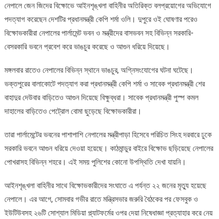
নেপালে জেন জিদের বিক্ষোভে আইনশৃঙ্খলা বাহিনীর অতিরিক্ত বলপ্রয়োগের অভিযোগে
নেতাদের
পদত্যাগ করেছেন দেশটির প্রধানমন্ত্রী কেপি শর্মা ওলি। দুপুরে ওই ঘোষণার পরেও
বাড়িতে
আগুন
বিক্ষোভকারীরা নেপালের পার্লামেন্ট ভবন ও মন্ত্রীদের বাসভবন সহ বিভিন্ন সরকারি-
&#৮২১১;
বেসরকারি ভবনে প্রবেশ করে ভাঙচুর করেছে ও আগুন ধরিয়ে দিয়েছে।
নেপালে
জেন
মঙ্গলবার রাতেও নেপালের বিভিন্ন স্থানে ভাঙচুর, অগ্নিসংযোগের ঘটনা ঘটেছে।
জি
ভক্তপুরের বালাকোটে পদত্যাগ করা প্রধানমন্ত্রী কেপি শর্মা ও সাবেক প্রধানমন্ত্রী শের
বিক্ষোভ
বাহাদুর দেউবার বাড়িতেও আগুন দিয়েছে বিক্ষুব্ধরা। সাবেক প্রধানমন্ত্রী পুস্প কমল
ঘিরে
যা
দাহালের বাড়িতেও পেট্রোল বোমা ছুড়েছে বিক্ষোভকারীরা।
ঘটেছে
তারা পার্লামেন্টের ভবনের পাশাপাশি নেপালের মন্ত্রীপাড়া হিসেবে পরিচিত সিংহ দরবারে ঢুকে
সরকারি ভবনে আগুন ধরিয়ে দেওয়া হয়েছে। কাঠমান্ডুর বাইরে বিক্ষোভ ছড়িয়েছে নেপালের
পোখরাসহ বিভিন্ন শহরে। এই সময় পুলিশের কোনো উপস্থিতি দেখা যায়নি।
আইনশৃঙ্খলা বাহিনীর সাথে বিক্ষোভকারীদের সংঘাতে এ পর্যন্ত ২২ জনের মৃত্যু হয়েছে
নেপালে। এর আগে, সোমবার গভীর রাতে মন্ত্রিসভার জরুরি বৈঠকের পর ফেসবুক ও
ইউটিউবসহ ২৬টি সোশ্যাল মিডিয়া প্ল্যাটফর্মের ওপর দেয়া নিষেধাজ্ঞা প্রত্যাহার করে নেয়