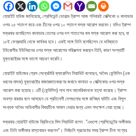
ও
চীনের
হোয়াইট হাউজ জানিয়েছে, প্রেসিডেন্ট ডোনাল্ড ট্রাম্প আজ শনিবারই মেক্সিকো ও কানাডার
ওপর
ওপর ২৫ শতাংশ করে এবং চীনের ওপর ১০ শতাংশ শুল্ক আরোপ করবেন। যদিও ট্রাম্প
শুল্ক
শনিবার
শুক্রবার বলেছিলেন কানাডার তেলের ওপর দশ শতাংশের কম শুল্ক আরোপ করা হবে, যা
থেকেই,
১৮ই ফেব্রুয়ারি থেকে কার্যকর হবে। একই সঙ্গে তিনি বলেছিলেন যে ভবিষ্যতে
বলছে
ইউরোপীয় ইউনিয়নের ওপর শুল্ক আরোপের পরিকল্পনা করছেন তিনি, কারণ সংস্থাটি
হোয়াইট
যুক্তরাষ্ট্রের সঙ্গে ভালো আচরণ করেনি।
হাউজ
হোয়াইট হাউজের প্রেস সেক্রেটারি ক্যারোলিন লিয়াভিট বলেছেন, অবৈধ ফেন্টালিন (এক
ধরনের মাদক) যুক্তরাষ্ট্রে বাজারজাতকরণের জবাবে কানাডা ও মেক্সিকোর ওপর শুল্ক
আরোপ করা হয়েছে। এটি (ফেন্টালিন) লাখ লাখ আমেরিকানকে হত্যা করেছে। ট্রাম্প
অবশ্য বারবার বলে আসছেন যে প্রতিবেশী দেশগুলোর সঙ্গে বাণিজ্য ঘাটতি এবং বিপুল
সংখ্যক অবৈধ অভিবাসীর বিষয়টিকে সামাল দেয়ার জন্য এমন পদক্ষেপ নেয়া হচ্ছে।
শুক্রবার হোয়াইট হাউজে ব্রিফিংয়ে মিস লিয়াভিট বলেন : “এগুলো প্রেসিডেন্টের অঙ্গীকার
এবং তিনি অঙ্গীকার বাস্তবায়ন করলেন”। নির্বাচনি প্রচারণার সময় ট্রাম্প চীনা পণ্যের