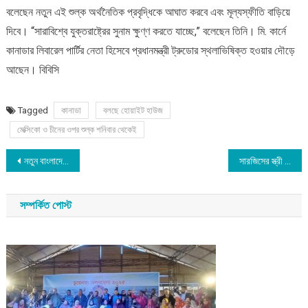
বলেছেন নতুন এই শুল্ক অর্থনৈতিক প্রবৃদ্ধিকে আঘাত করবে এবং মূল্যস্ফীতি বাড়িয়ে
দিবে। “সারাবিশ্বে যুক্তরাষ্ট্রের সুনাম ক্ষুণ্ণ করতে যাচ্ছে,” বলেছেন তিনি। মি. কার্নে
কানাডার লিবারেল পার্টির নেতা হিসেবে প্রধানমন্ত্রী ট্রুডোর স্থলাভিষিক্ত হওয়ার দৌড়ে
আছেন। বিবিসি
Tagged
কানাডা
বলছে হোয়াইট হাউজ
মেক্সিকো ও চীনের ওপর শুল্ক শনিবার থেকেই
Post
নতুন বাংলাদেশ বিনির্মাণের আকাঙ্খার একুশে বইমেলা
সারজিসের স্ত্রী একজন কোরানের হাফেজা
navigation
সম্পর্কিত পোস্ট