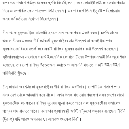
ওপর ৬০ শতাংশ পর্যন্ত শুল্কের হুমকি দিয়েছিলেন। তবে হোয়াইট হাউজে ফেরার প্রথম
দিনে এ সম্পর্কিত কোন পদক্ষেপ তিনি নেননি। এর পরিবর্তে তিনি ইস্যুটি পর্যালোচনার
জন্য কর্মকর্তাদের নির্দেশনা দিয়েছিলেন।
চীন থেকে যুক্তরাষ্ট্রের আমদানি ২০১৮ সাল থেকে প্রায় একই রকম। চলতি মাসের
শুরুতে চীনের একজন শীর্ষ কর্মকর্তা যুক্তরাষ্ট্রের নাম উল্লেখ না করেই ট্রাম্পের
সুরক্ষাবাদের বিষয়ে সতর্ক করে একটি বাণিজ্য যুদ্ধের হুমকির কথা উল্লেখ করেছেন।
সুইজারল্যান্ডের ডাভোসে ওয়ার্ল্ড ইকনোমিক ফোরামে চীনের উপপ্রধানমন্ত্রী ডিং জুয়েশিয়াং
বলেছেন, তার দেশ বাণিজ্য উত্তেজনা কমাতে ও আমদানি বাড়াতে একটি ‘উইন উইন’
পরিস্থিতি খুঁজছে।
চীন,কানাডা ও মেক্সিকো যুক্তরাষ্ট্রের শীর্ষ বাণিজ্য অংশীদার। দেশটি ৪০ শতাংশ পণ্য
এসব দেশ থেকে আমদানি করে থাকে। এখন শুল্ক বাড়ানোর পদক্ষেপ এসব দেশের সাথে
যুক্তরাষ্ট্রের বড় ধরনের বাণিজ্য যুদ্ধের সূচনা করতে পারে এবং যুক্তরাষ্ট্রের বাজারেও
পণ্যের দাম বাড়াতে পারে। কানাডার প্রধানমন্ত্রী জাস্টিন ট্রুডো শুক্রবার বলেছেন: “তিনি
(ট্রাম্প) যদি আরও অগ্রসর হন আমরাও পদক্ষেপ নিব”।