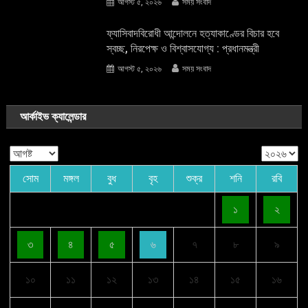
আগস্ট ৫, ২০২৬
সময় সংবাদ
ফ্যাসিবাদবিরোধী আন্দোলনে হত্যাকাণ্ডের বিচার হবে
স্বচ্ছ, নিরপেক্ষ ও বিশ্বাসযোগ্য : প্রধানমন্ত্রী
আগস্ট ৫, ২০২৬
সময় সংবাদ
আর্কাইভ ক্যালেন্ডার
সোম
মঙ্গল
বুধ
বৃহ
শুক্র
শনি
রবি
১
২
৩
৪
৫
৬
৭
৮
৯
১০
১১
১২
১৩
১৪
১৫
১৬