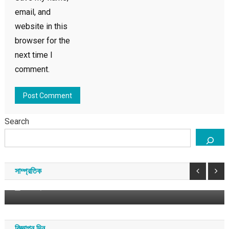
email, and
website in this
browser for the
next time I
comment.
Search
বাংলাদেশ
সাম্প্রতিক
শেখ হাসিনার পতনের আগের ৭২ ঘণ্টার পরিস্থিতি কেমন ছিল
সাম্প্রতিক
আগস্ট ৫, ২০২৬
সময় সংবাদ
বিজ্ঞাপন দিন