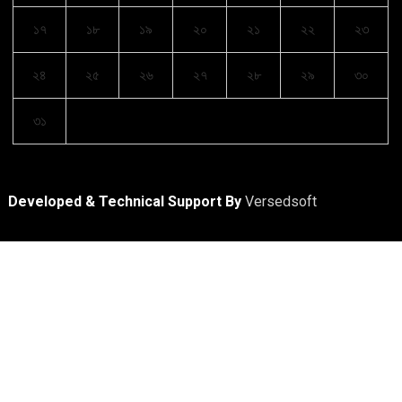
১৭
১৮
১৯
২০
২১
২২
২৩
২৪
২৫
২৬
২৭
২৮
২৯
৩০
৩১
Developed & Technical Support By
Versedsoft