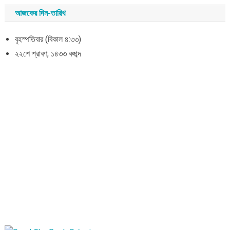
আজকের দিন-তারিখ
বৃহস্পতিবার (বিকাল ৪:৩৩)
২২শে শ্রাবণ, ১৪৩৩ বঙ্গাব্দ