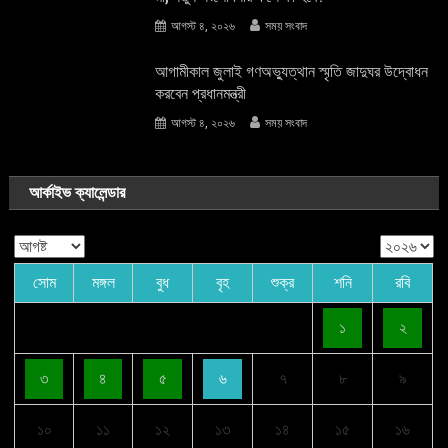
আগস্ট ৪, ২০২৬
সময় সংবাদ
আগামীকাল জুলাই গণঅভ্যুত্থান স্মৃতি জাদুঘর উদ্বোধন
করবেন প্রধানমন্ত্রী
আগস্ট ৪, ২০২৬
সময় সংবাদ
আর্কাইভ ক্যালেন্ডার
সোম
মঙ্গল
বুধ
বৃহ
শুক্র
শনি
রবি
১
২
৩
৪
৫
৬
৭
৮
৯
১০
১১
১২
১৩
১৪
১৫
১৬