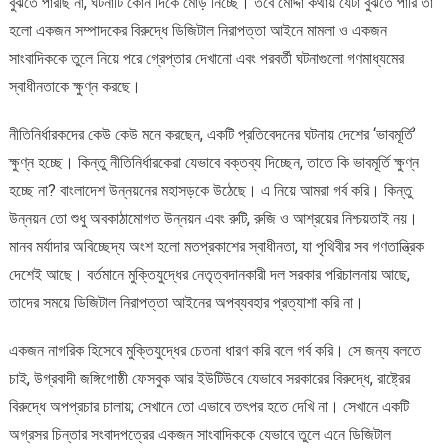
বুঝতে পারছি না, ঘটনাটি কোন দিকে মোড় নিচ্ছে। তবে মোদ্দা কথায় যেটা বুঝতে পারি তা
হলো একজন সম্পাদকের বিরুদ্ধে ডিজিটাল নিরাপত্তা আইনে মামলা ও একজন
সাংবাদিককে তুলে নিয়ে পরে গ্রেপ্তার দেখানো এবং পরবর্তী ঘটনাগুলো গণমাধ্যমের
স্বাধীনতাকে ক্ষুণ্ন করছে।
নীতিনির্ধারকদের কেউ কেউ মনে করছেন, একটি প্রতিবেদনের ঘটনায় দেশের ‘ভাবমূর্তি’
ক্ষুণ্ন হচ্ছে। কিন্তু নীতিনির্ধারকেরা যেভাবে বক্তব্য দিচ্ছেন, তাতে কি ভাবমূর্তি ক্ষুণ্ন
হচ্ছে না? বাংলাদেশ উন্নয়নের মহাসড়কে উঠেছে। এ নিয়ে আমরা গর্ব করি। কিন্তু
উন্নয়ন তো শুধু অবকাঠামোগত উন্নয়ন এবং রুটি, রুজি ও আশ্রয়ের নিশ্চয়তাই নয়।
মানব মর্যাদার অবিচ্ছেদ্য অংশ হলো মতপ্রকাশের স্বাধীনতা, যা পৃথিবীর সব গণতান্ত্রিক
দেশেই আছে। বর্তমানে মুক্তিযুদ্ধের নেতৃত্বদানকারী দল সরকার পরিচালনায় আছে,
তাদের সময়ে ডিজিটাল নিরাপত্তা আইনের অপব্যবহার প্রত্যাশা করি না।
একজন নাগরিক হিসেবে মুক্তিযুদ্ধের চেতনা ধারণ করি বলে গর্ব করি। সে জন্য বলতে
চাই, উগ্রবাদী জঙ্গিগোষ্ঠী ফেসবুক আর ইউটিউবে যেভাবে সরকারের বিরুদ্ধে, রাষ্ট্রের
বিরুদ্ধে অপপ্রচার চালায়; সেখানে তো এভাবে তৎপর হতে দেখি না। সেখানে একটি
অগ্রসর চিন্তার সংবাদপত্রের একজন সাংবাদিককে যেভাবে তুলে এনে ডিজিটাল