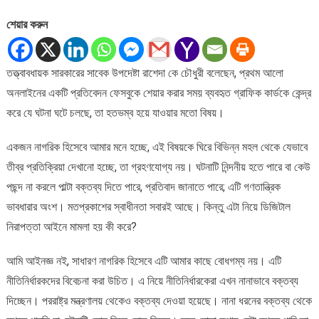
এভাবে
শেয়ার করুন
গ্রেপ্তার
ও
মামলা
তত্ত্বাবধায়ক সারকারের সাবেক উপদেষ্টা রাশেদা কে চৌধুরী বলেছেন, প্রথম আলো
গ্রহণযোগ্য
অনলাইনের একটি প্রতিবেদন ফেসবুকে শেয়ার করার সময় ব্যবহৃত গ্রাফিক কার্ডকে কেন্দ্র
নয়
&#৮২১১;
করে যে ঘটনা ঘটে চলছে, তা হতভম্ব হয়ে যাওয়ার মতো বিষয়।
রাশেদা
কে
একজন নাগরিক হিসেবে আমার মনে হচ্ছে, এই বিষয়কে ঘিরে বিভিন্ন মহল থেকে যেভাবে
চৌধুরী
তীব্র প্রতিক্রিয়া দেখানো হচ্ছে, তা গ্রহণযোগ্য নয়। ঘটনাটি নিন্দনীয় হতে পারে বা কেউ
পছন্দ না করলে পাল্টা বক্তব্য দিতে পারে, প্রতিবাদ জানাতে পারে; এটি গণতান্ত্রিক
ভাবধারার অংশ। মতপ্রকাশের স্বাধীনতা সবারই আছে। কিন্তু এটা নিয়ে ডিজিটাল
নিরাপত্তা আইনে মামলা হয় কী করে?
আমি আইনজ্ঞ নই, সাধারণ নাগরিক হিসেবে এটি আমার কাছে বোধগম্য নয়। এটি
নীতিনির্ধারকদের বিবেচনা করা উচিত। এ নিয়ে নীতিনির্ধারকেরা এখন নানাভাবে বক্তব্য
দিচ্ছেন। পররাষ্ট্র মন্ত্রণালয় থেকেও বক্তব্য দেওয়া হয়েছে। নানা ধরনের বক্তব্য থেকে