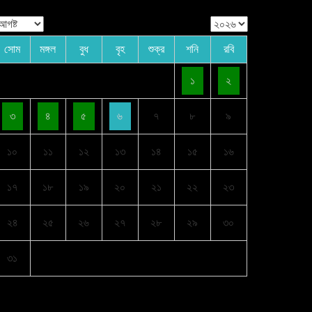
সোম
মঙ্গল
বুধ
বৃহ
শুক্র
শনি
রবি
১
২
৩
৪
৫
৬
৭
৮
৯
১০
১১
১২
১৩
১৪
১৫
১৬
১৭
১৮
১৯
২০
২১
২২
২৩
২৪
২৫
২৬
২৭
২৮
২৯
৩০
৩১