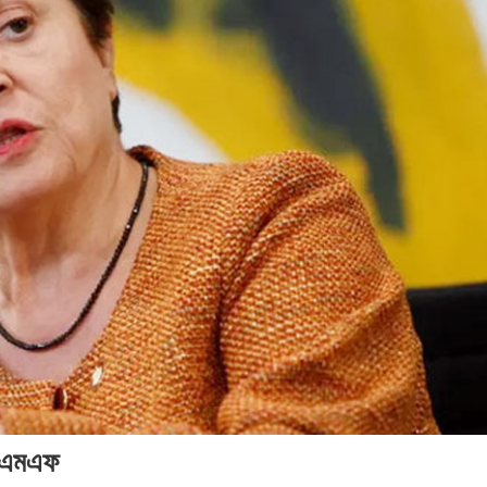
২০২৬
২০২৬
২০
সময়
সংবাদ
সময়
সময়
সম
সংবাদ
সংবাদ
সংব
আইএমএফ