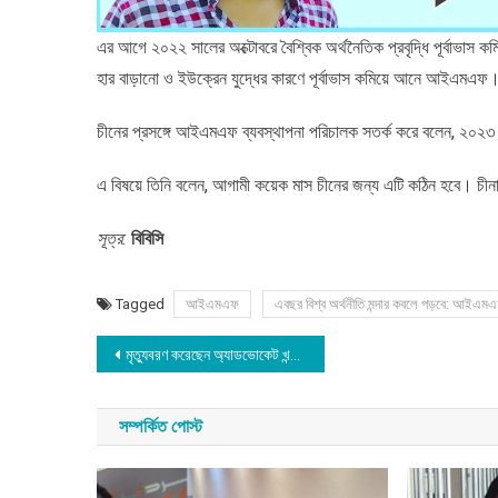
এর আগে ২০২২ সালের অক্টোবরে বৈশ্বিক অর্থনৈতিক প্রবৃদ্ধি পূর্বাভাস কম
হার বাড়ানো ও ইউক্রেন যুদ্ধের কারণে পূর্বাভাস কমিয়ে আনে আইএমএফ
চীনের প্রসঙ্গে আইএমএফ ব্যবস্থাপনা পরিচালক সতর্ক করে বলেন, ২০২৩ সা
এ বিষয়ে তিনি বলেন, আগামী কয়েক মাস চীনের জন্য এটি কঠিন হবে। চীনা
সূত্র:
বিবিসি
Tagged
আইএমএফ
এবছর বিশ্ব অর্থনীতি মন্দার কবলে পড়বে: আইএম
Post
মৃত্যুবরণ করেছেন অ্যাডভোকেট খন্দকার মাহবুব হোসেন
navigation
সম্পর্কিত পোস্ট