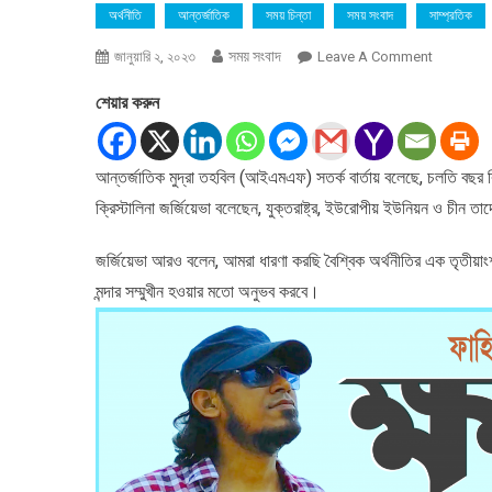
অর্থনীতি
আন্তর্জাতিক
সময় চিন্তা
সময় সংবাদ
সাম্প্রতিক
সময় সংবাদ
On
জানুয়ারি ২, ২০২৩
Leave A Comment
এবছর
শেয়ার করুন
বিশ্ব
অর্থনীতি
মন্দার
আন্তর্জাতিক মুদ্রা তহবিল (আইএমএফ) সতর্ক বার্তায় বলেছে, চলতি বছর ব
কবলে
ক্রিস্টালিনা জর্জিয়েভা বলেছেন, যুক্তরাষ্ট্র, ইউরোপীয় ইউনিয়ন ও চ
পড়বে:
আইএমএফ
জর্জিয়েভা আরও বলেন, আমরা ধারণা করছি বৈশ্বিক অর্থনীতির এক তৃতীয়াংশ 
মন্দার সম্মুখীন হওয়ার মতো অনুভব করবে।