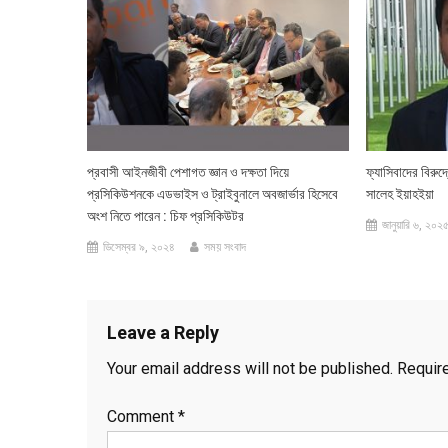
প্রবাসী আইনজীবী পেশাগত জ্ঞান ও দক্ষতা দিয়ে
ফ্যাসিবাদের বিরু
প্রসিকিউশনকে এডভাইস ও ট্রাইবুনালে অবজার্ভার হিসেবে
সালেহ ইয়াহইয়া
অংশ নিতে পারেন : চিফ প্রসিকিউটর
জানুয়ারি ৬, ২০২
ডিসেম্বর ৯, ২০২৪
সময় সংবাদ
Leave a Reply
Your email address will not be published.
Requir
Comment
*