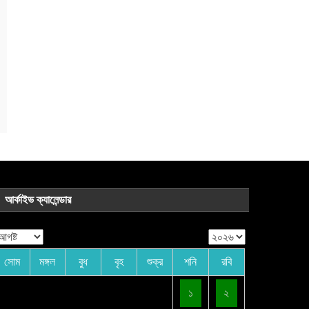
পর্যটন
বিনোদন
সিলেটে প্রবাসীদের শত কোটি টাকার
হোটেল এন্ড রিসোর্ট চাঁদাবাজদের দখলে:
সালিশে হাজির হয়নি মুন্না ও তার সন্ত্রাসী
আর্কাইভ ক্যালেন্ডার
চক্র
আগস্ট ৭, ২০২৬
সময় সংবাদ
সোম
মঙ্গল
বুধ
বৃহ
শুক্র
শনি
রবি
১
২