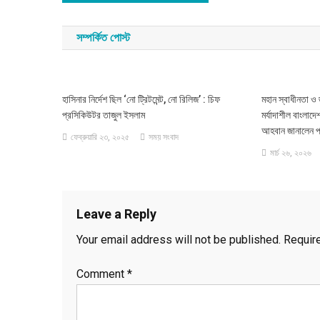
navigation
সম্পর্কিত পোস্ট
হাসিনার নির্দেশ ছিল ‘নো ট্রিটমেন্ট, নো রিলিজ’ : চিফ
মহান স্বাধীনতা ও
প্রসিকিউটর তাজুল ইসলাম
মর্যাদাশীল বাংলাদ
আহবান জানালেন প্র
ফেব্রুয়ারি ২৩, ২০২৫
সময় সংবাদ
মার্চ ২৬, ২০২৬
Leave a Reply
Your email address will not be published.
Requir
Comment
*