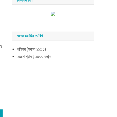
বিজ্ঞাপন দিন
আজকের দিন-তারিখ
রী
শনিবার (সকাল ১১:৫১)
২৪শে শ্রাবণ, ১৪৩৩ বঙ্গাব্দ
প্রবাসী
যুক্তরাজ্য
কিশোর-তরুণ শিক্ষার্থীদের জন্য ফ্রি
জিসিএসই ভাষা কোর্স চালু করেছে টাওয়ার
হ্যামলেটস
আগস্ট ৭, ২০২৬
সময় সংবাদ