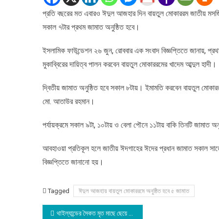
মোকাররমে
প্রতি বছরের মত এবারও ঈদুল আজহার দিন বায়তুল মোকাররম জাতীয় মসজিদ
অনুষ্ঠিত
সকাল ৭টার প্রথম জামাত অনুষ্ঠিত হবে।
হবে
৫
জামাত
ইসলামিক ফাউন্ডেশন ২৬ জুন, রোববার এক সংবাদ বিজ্ঞপ্তিতে জানায়, প্
মুকাব্বিরের দায়িত্ব পালন করবেন বায়তুল মোকাররমের খাদেম আব্দুল হাদী।
দ্বিতীয় জামাত অনুষ্ঠিত হবে সকাল ৮টায়। ইমামতি করবেন বায়তুল মোকারর
মো. আতাউর রহমান।
পর্যায়ক্রমে সকাল ৯টা, ১০টায় ও বেলা পৌনে ১১টায় বাকি তিনটি জামাত অন
আবহাওয়া প্রতিকূল হলে জাতীয় ঈদগাহের ঈদের প্রধান জামাত সকাল সাড়ে
বিজ্ঞপ্তিতে জানানো হয়।
Tagged
ঈদুল আজহায় বায়তুল মোকাররমে অনুষ্ঠিত হবে ৫ জামাত
Post
থাইল্যান্ডের সৈকত মৃত মাছে ছেয়ে গেছে