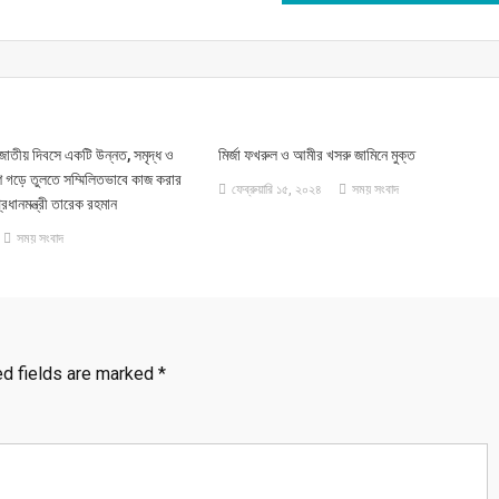
 জাতীয় দিবসে একটি উন্নত, সমৃদ্ধ ও
মির্জা ফখরুল ও আমীর খসরু জামিনে মুক্ত
েশ গড়ে তুলতে সম্মিলিতভাবে কাজ করার
ফেব্রুয়ারি ১৫, ২০২৪
সময় সংবাদ
ধানমন্ত্রী তারেক রহমান
সময় সংবাদ
ed fields are marked
*