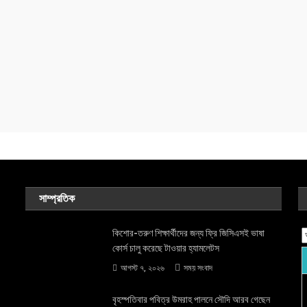
সাম্প্রতিক
কিশোর-তরুণ শিক্ষার্থীদের জন্য ফ্রি জিসিএসই ভাষা
কোর্স চালু করেছে টাওয়ার হ্যামলেটস
আগস্ট ৭, ২০২৬
সময় সংবাদ
বৃহস্পতিবার পবিত্র উমরাহ পালনে সৌদি আরব গেছেন