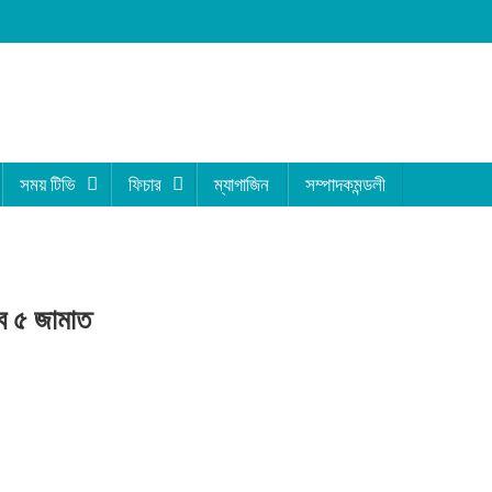
04 from LONDON
সময় টিভি
ফিচার
ম্যাগাজিন
সম্পাদকমন্ডলী
ে ৫ জামাত