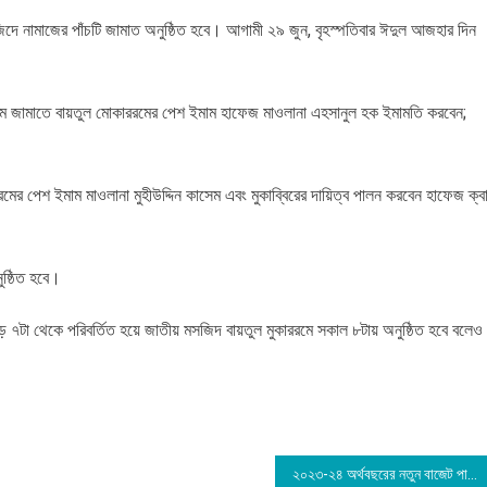
ে নামাজের পাঁচটি জামাত অনুষ্ঠিত হবে। আগামী ২৯ জুন, বৃহস্পতিবার ঈদুল আজহার দিন
রথম জামাতে বায়তুল মোকাররমের পেশ ইমাম হাফেজ মাওলানা এহসানুল হক ইমামতি করবেন;
মের পেশ ইমাম মাওলানা মুহীউদ্দিন কাসেম এবং মুকাব্বিরের দায়িত্ব পালন করবেন হাফেজ ক্বা
ুষ্ঠিত হবে।
 ৭টা থেকে পরিবর্তিত হয়ে জাতীয় মসজিদ বায়তুল মুকাররমে সকাল ৮টায় অনুষ্ঠিত হবে বলেও
২০২৩-২৪ অর্থবছরের নতুন বাজেট পাস