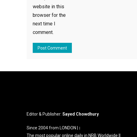
website in this
browser for the
next time I
comment.
Editor & Publisher:
Sayed Chowdhury
Since 2004 from LONDON |।
The most popular online daily in NRB Worldwide ||