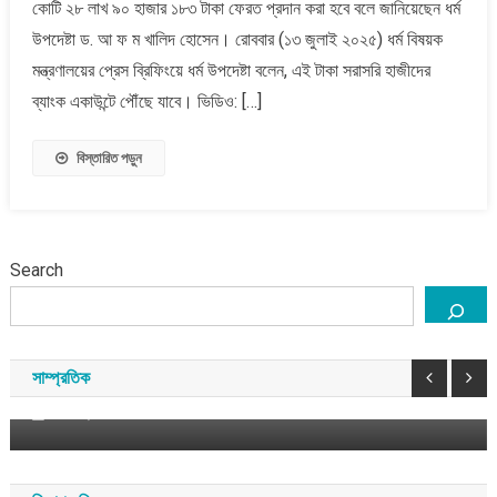
কোটি ২৮ লাখ ৯০ হাজার ১৮৩ টাকা ফেরত প্রদান করা হবে বলে জানিয়েছেন ধর্ম
৮
কোটি
উপদেষ্টা ড. আ ফ ম খালিদ হোসেন। রোববার (১৩ জুলাই ২০২৫) ধর্ম বিষয়ক
২৮
মন্ত্রণালয়ের প্রেস ব্রিফিংয়ে ধর্ম উপদেষ্টা বলেন, এই টাকা সরাসরি হাজীদের
লাখ
ব্যাংক একাউন্টে পৌঁছে যাবে। ভিডিও: […]
টাকা
ফেরত
বিস্তারিত পড়ুন
দেবে
মন্ত্রণালয়:
ধর্ম
উপদেষ্টা
ড.
Search
আ
বাংলাদেশ
সাম্প্রতিক
ফ
ম
১১ দলীয় ঐক্যের রাষ্ট্রপতি প্রার্থী কর্নেল (অব.) অলি আহমদ
খালিদ
বীর বিক্রম
সাম্প্রতিক
হোসেন
আগস্ট ৯, ২০২৬
সময় সংবাদ