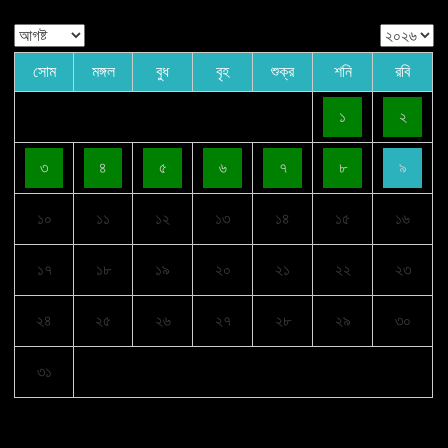
সোম
মঙ্গল
বুধ
বৃহ
শুক্র
শনি
রবি
১
২
৩
৪
৫
৬
৭
৮
৯
১০
১১
১২
১৩
১৪
১৫
১৬
১৭
১৮
১৯
২০
২১
২২
২৩
২৪
২৫
২৬
২৭
২৮
২৯
৩০
৩১