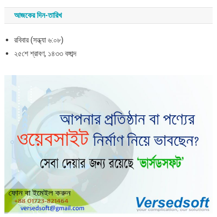
আজকের দিন-তারিখ
রবিবার (সন্ধ্যা ৬:০৮)
২৫শে শ্রাবণ, ১৪৩৩ বঙ্গাব্দ