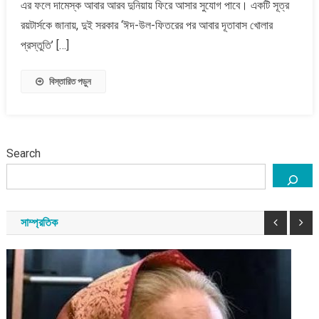
এর ফলে দামেস্ক আবার আরব দুনিয়ায় ফিরে আসার সুযোগ পাবে। একটি সূত্র
সম্পর্ক
রয়টার্সকে জানায়, দুই সরকার ‘ঈদ-উল-ফিতরের পর আবার দূতাবাস খোলার
পুনঃপ্রতিষ্ঠা
প্রস্তুতি’ […]
করছে
বিস্তারিত পড়ুন
Search
সাম্প্রতিক