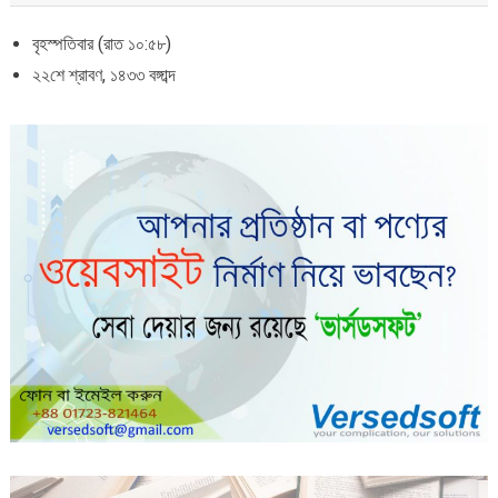
বৃহস্পতিবার (রাত ১০:৫৮)
২২শে শ্রাবণ, ১৪৩৩ বঙ্গাব্দ