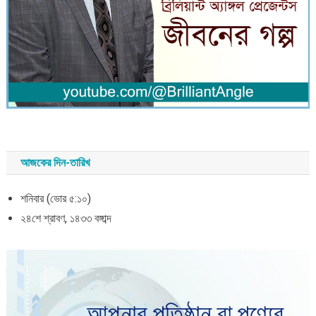
আজকের দিন-তারিখ
শনিবার (ভোর ৫:১০)
২৪শে শ্রাবণ, ১৪৩৩ বঙ্গাব্দ