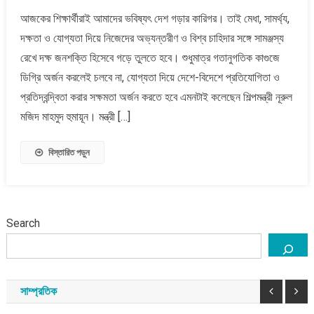
মেধা,
আজকের শিক্ষার্থীরাই আমাদের ভবিষ্যৎ দেশ গড়ার কারিগর। তাই মেধা, সামর্থ্য,
সামর্থ্য
দক্ষতা ও যোগ্যতা দিয়ে নিজেদের অভ্যন্তরীণ ও বিশ্ব চাহিদার সঙ্গে সামঞ্জস্য
ও
যোগ্যতা
রেখে দক্ষ জনশক্তি হিসেবে গড়ে তুলতে হবে। শুধুমাত্র গতানুগতিক কাগুজে
দিয়ে
ডিগ্রি অর্জন করলেই চলবে না, যোগ্যতা দিয়ে দেশে-বিদেশে প্রতিযোগিতা ও
নিজেদের
প্রতিদ্বন্দ্বিতা করার সক্ষমতা অর্জন করতে হবে এমনটাই কলেছেন শিল্পমন্ত্রী নূরুল
দক্ষ
মজিদ মাহমুদ হুমায়ূন। মন্ত্রী […]
জনশক্তি
হিসেবে
গড়ে
বিস্তারিত পড়ুন
তুলতে
হবেঃ
শিল্পমন্ত্রী
Search
সাম্প্রতিক