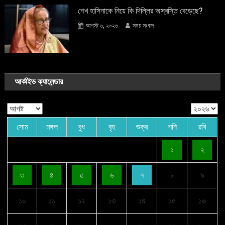
শেখ হাসিনাকে নিয়ে কি দিল্লির অস্বস্তি বেড়েছে?
আগস্ট ৬, ২০২৬
সময় সংবাদ
আর্কাইভ ক্যালেন্ডার
সোম
মঙ্গল
বুধ
বৃহ
শুক্র
শনি
রবি
১
২
৩
৪
৫
৬
৭
৮
৯
১০
১১
১২
১৩
১৪
১৫
১৬