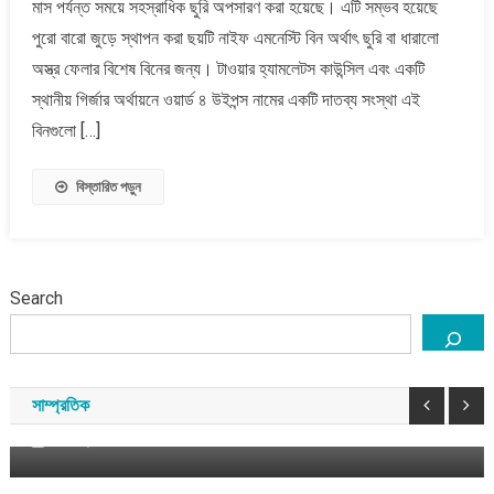
মাস পর্যন্ত সময়ে সহস্রাধিক ছুরি অপসারণ করা হয়েছে। এটি সম্ভব হয়েছে
অপসারণ
করেছে
পুরো বারো জুড়ে স্থাপন করা ছয়টি নাইফ এমনেস্টি বিন অর্থাৎ ছুরি বা ধারালো
টাওয়ার
অস্ত্র ফেলার বিশেষ বিনের জন্য। টাওয়ার হ্যামলেটস কাউন্সিল এবং একটি
হ্যামলেটস
স্থানীয় গির্জার অর্থায়নে ওয়ার্ড ৪ উইপন্স নামের একটি দাতব্য সংস্থা এই
কাউন্সিল
বিনগুলো […]
বিস্তারিত পড়ুন
Search
এশিয়া
বাংলাদেশ
শেখ হাসিনাকে নিয়ে কি দিল্লির অস্বস্তি বেড়েছে?
সাম্প্রতিক
আগস্ট ৬, ২০২৬
সময় সংবাদ