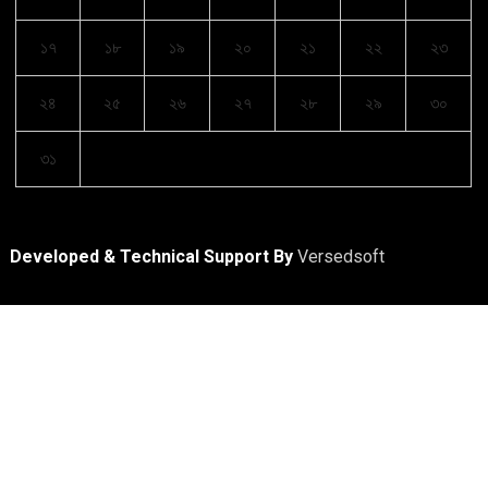
১৭
১৮
১৯
২০
২১
২২
২৩
২৪
২৫
২৬
২৭
২৮
২৯
৩০
৩১
Developed & Technical Support By
Versedsoft