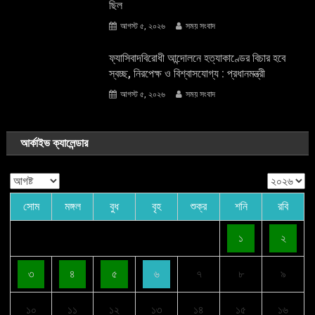
ছিল
আগস্ট ৫, ২০২৬
সময় সংবাদ
ফ্যাসিবাদবিরোধী আন্দোলনে হত্যাকাণ্ডের বিচার হবে
স্বচ্ছ, নিরপেক্ষ ও বিশ্বাসযোগ্য : প্রধানমন্ত্রী
আগস্ট ৫, ২০২৬
সময় সংবাদ
আর্কাইভ ক্যালেন্ডার
সোম
মঙ্গল
বুধ
বৃহ
শুক্র
শনি
রবি
১
২
৩
৪
৫
৬
৭
৮
৯
১০
১১
১২
১৩
১৪
১৫
১৬