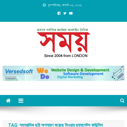
Skip
বৃহস্পতিবার, আগস্ট ০৬, ২০২৬
to
content
Daily Shomoy, Since 2004
from LONDON
TAG:
সহস্রাধিক ছুরি অপসারণ করেছে টাওয়ার হ্যামলেটস কাউন্সিল