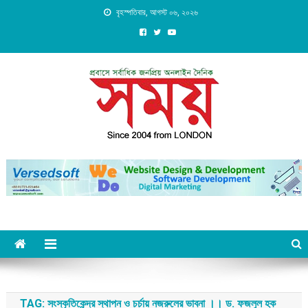
Skip
বৃহস্পতিবার, আগস্ট ০৬, ২০২৬
to
content
Daily Shomoy, Since 2004
from LONDON
TAG:
সংস্কৃতিকেন্দ্র স্থাপন ও চর্চায় নজরুলের ভাবনা ।। ড. ফজলুল হক