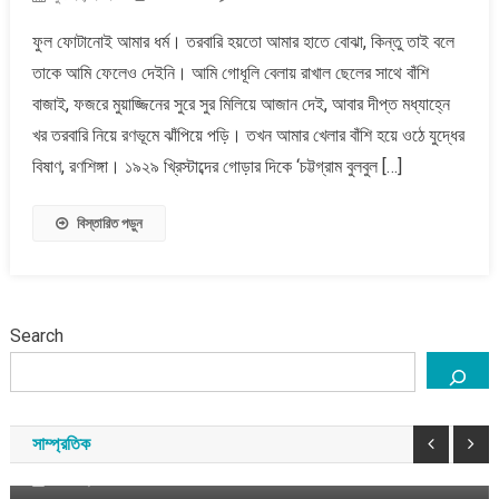
সংস্কৃতিকেন্দ্র
ফুল ফোটানোই আমার ধর্ম। তরবারি হয়তো আমার হাতে বোঝা, কিন্তু তাই বলে
স্থাপন
তাকে আমি ফেলেও দেইনি। আমি গোধূলি বেলায় রাখাল ছেলের সাথে বাঁশি
ও
চর্চায়
বাজাই, ফজরে মুয়াজ্জিনের সুরে সুর মিলিয়ে আজান দেই, আবার দীপ্ত মধ্যাহ্নে
নজরুলের
খর তরবারি নিয়ে রণভূমে ঝাঁপিয়ে পড়ি। তখন আমার খেলার বাঁশি হয়ে ওঠে যুদ্ধের
ভাবনা
বিষাণ, রণশিঙ্গা। ১৯২৯ খ্রিস্টাব্দের গোড়ার দিকে ‘চট্টগ্রাম বুলবুল […]
।।
ড.
বিস্তারিত পড়ুন
ফজলুল
হক
তুহিন
Search
বাংলাদেশ
সাম্প্রতিক
শেখ হাসিনার পতনের আগের ৭২ ঘণ্টার পরিস্থিতি কেমন ছিল
সাম্প্রতিক
আগস্ট ৫, ২০২৬
সময় সংবাদ