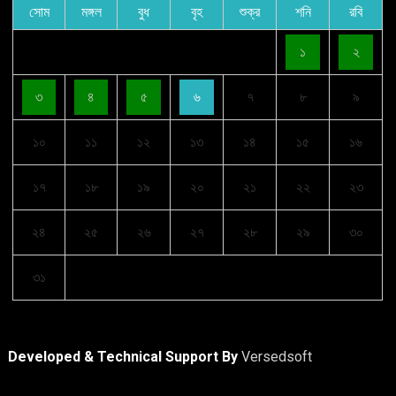
সোম
মঙ্গল
বুধ
বৃহ
শুক্র
শনি
রবি
১
২
৩
৪
৫
৬
৭
৮
৯
১০
১১
১২
১৩
১৪
১৫
১৬
১৭
১৮
১৯
২০
২১
২২
২৩
২৪
২৫
২৬
২৭
২৮
২৯
৩০
৩১
Developed & Technical Support By
Versedsoft