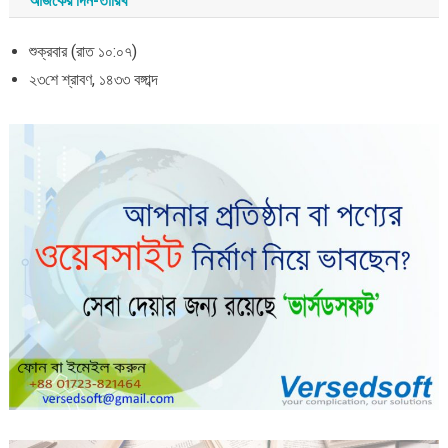
আজকের দিন-তারিখ
শুক্রবার (রাত ১০:০৭)
২৩শে শ্রাবণ, ১৪৩৩ বঙ্গাব্দ