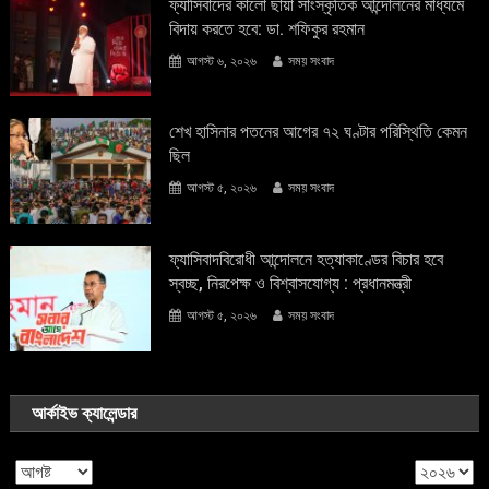
ফ্যাসিবাদের কালো ছায়া সাংস্কৃতিক আন্দােলনের মাধ্যমে
বিদায় করতে হবে: ডা. শফিকুর রহমান
আগস্ট ৬, ২০২৬
সময় সংবাদ
শেখ হাসিনার পতনের আগের ৭২ ঘণ্টার পরিস্থিতি কেমন
ছিল
আগস্ট ৫, ২০২৬
সময় সংবাদ
ফ্যাসিবাদবিরোধী আন্দোলনে হত্যাকাণ্ডের বিচার হবে
স্বচ্ছ, নিরপেক্ষ ও বিশ্বাসযোগ্য : প্রধানমন্ত্রী
আগস্ট ৫, ২০২৬
সময় সংবাদ
আর্কাইভ ক্যালেন্ডার