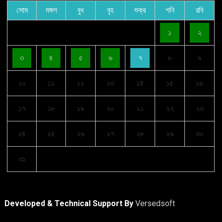
সোম
মঙ্গল
বুধ
বৃহ
শুক্র
শনি
রবি
১
২
৩
৪
৫
৬
৭
৮
৯
১০
১১
১২
১৩
১৪
১৫
১৬
১৭
১৮
১৯
২০
২১
২২
২৩
২৪
২৫
২৬
২৭
২৮
২৯
৩০
৩১
Developed & Technical Support By
Versedsoft